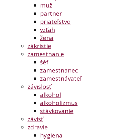
muž
partner
priateľstvo
vzťah
žena
zákristie
zamestnanie
šéf
zamestnanec
zamestnávateľ
závislosť
alkohol
alkoholizmus
stávkovanie
závisť
zdravie
hygiena