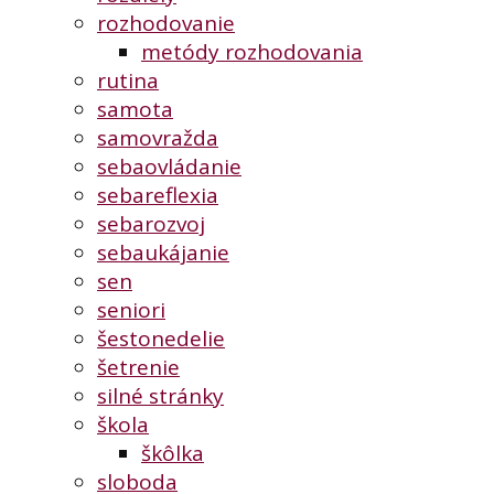
rozhodovanie
metódy rozhodovania
rutina
samota
samovražda
sebaovládanie
sebareflexia
sebarozvoj
sebaukájanie
sen
seniori
šestonedelie
šetrenie
silné stránky
škola
škôlka
sloboda