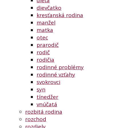
dieťa
dievčatko
kresťanská rodina
manžel
matka
otec
prarodič
rodič
rodičia
rodinné problémy
rodinné vzťahy
svokrovci
syn
tínedžer
vnúčatá
rozbitá rodina
rozchod
rozdiely