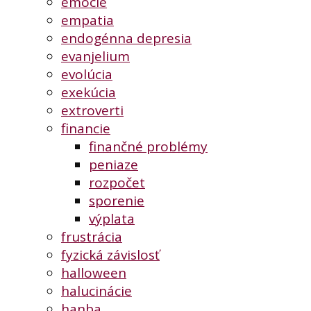
emócie
empatia
endogénna depresia
evanjelium
evolúcia
exekúcia
extroverti
financie
finančné problémy
peniaze
rozpočet
sporenie
výplata
frustrácia
fyzická závislosť
halloween
halucinácie
hanba