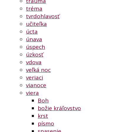
trauma
tréma
tvrdohlavosť
učiteľka
úcta
únava
úspech
úzkosť
vdova
veľká noc
veriaci
vianoce
viera
Boh
božie kráľovstvo
krst
písmo
spasenie