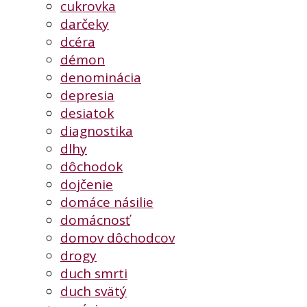
cukrovka
darčeky
dcéra
démon
denominácia
depresia
desiatok
diagnostika
dlhy
dôchodok
dojčenie
domáce násilie
domácnosť
domov dôchodcov
drogy
duch smrti
duch svätý