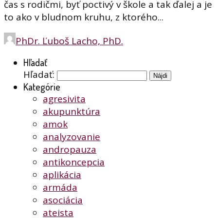
čas s rodičmi, byť poctivý v škole a tak ďalej a je
to ako v bludnom kruhu, z ktorého...
PhDr. Ľuboš Lacho, PhD.
Hľadať
Hľadať:
Kategórie
agresivita
akupunktúra
amok
analyzovanie
andropauza
antikoncepcia
aplikácia
armáda
asociácia
ateista