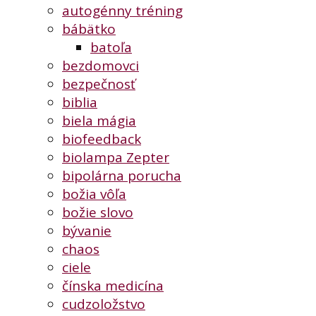
autogénny tréning
bábätko
batoľa
bezdomovci
bezpečnosť
biblia
biela mágia
biofeedback
biolampa Zepter
bipolárna porucha
božia vôľa
božie slovo
bývanie
chaos
ciele
čínska medicína
cudzoložstvo