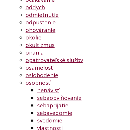
oddych
odmietnutie
odpustenie
ohováranie
okolie
okultizmus
onania
opatrovateľské služby
osamelosť
oslobodenie
osobnosť
nenávisť
sebaobviňovanie
sebaprijatie
sebavedomie
svedomie
vlastnosti