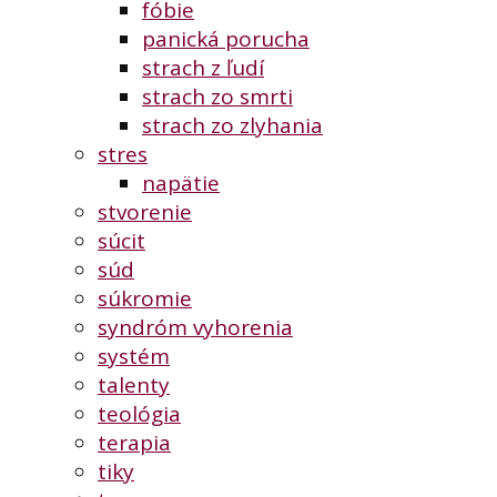
fóbie
panická porucha
strach z ľudí
strach zo smrti
strach zo zlyhania
stres
napätie
stvorenie
súcit
súd
súkromie
syndróm vyhorenia
systém
talenty
teológia
terapia
tiky