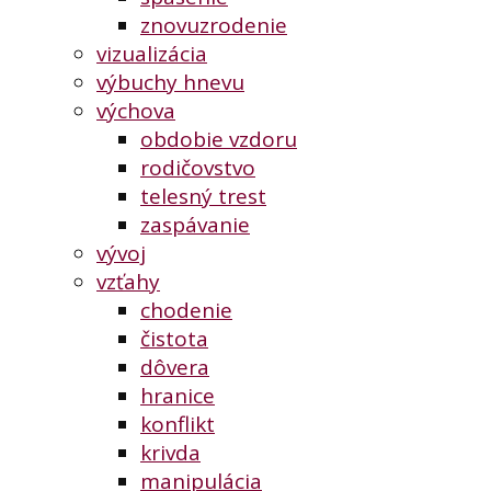
znovuzrodenie
vizualizácia
výbuchy hnevu
výchova
obdobie vzdoru
rodičovstvo
telesný trest
zaspávanie
vývoj
vzťahy
chodenie
čistota
dôvera
hranice
konflikt
krivda
manipulácia