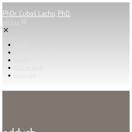
PhDr. Ľuboš Lacho, PhD.
MENU
Úvod
Online poradňa
Knihy
Môj príbeh
Kontakt