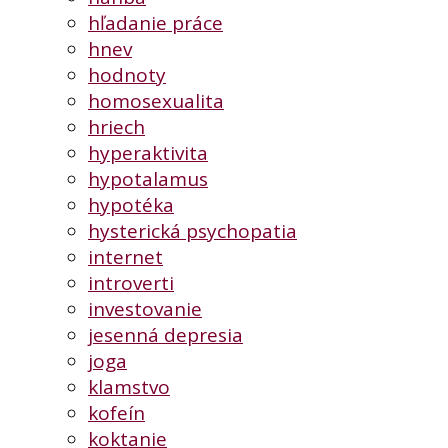
hľadanie práce
hnev
hodnoty
homosexualita
hriech
hyperaktivita
hypotalamus
hypotéka
hysterická psychopatia
internet
introverti
investovanie
jesenná depresia
joga
klamstvo
kofeín
koktanie