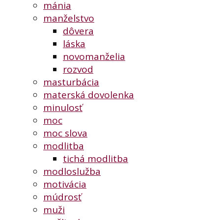
mánia
manželstvo
dôvera
láska
novomanželia
rozvod
masturbácia
materská dovolenka
minulosť
moc
moc slova
modlitba
tichá modlitba
modloslužba
motivácia
múdrosť
muži