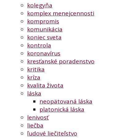
kolegyňa
komplex menejcennosti
kompromis
komunikácia
koniec sveta
kontrola
koronavírus
kresťanské poradenstvo
kritika
kríza
kvalita života
láska
neopätovaná láska
platonická láska
lenivosť
liečba
ľudové liečiteľstvo