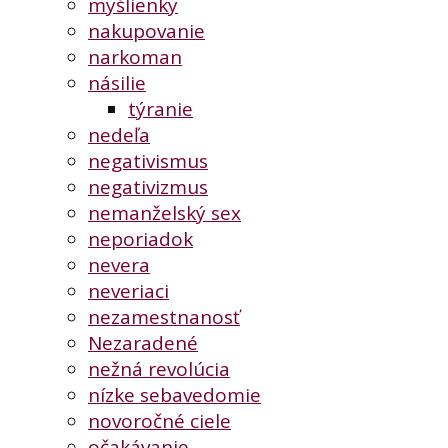
myšlienky
nakupovanie
narkoman
násilie
týranie
nedeľa
negativismus
negativizmus
nemanželský sex
neporiadok
nevera
neveriaci
nezamestnanosť
Nezaradené
nežná revolúcia
nízke sebavedomie
novoročné ciele
očakávanie