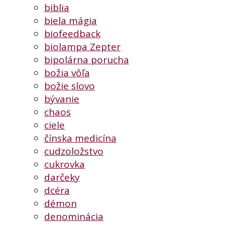
biblia
biela mágia
biofeedback
biolampa Zepter
bipolárna porucha
božia vôľa
božie slovo
bývanie
chaos
ciele
čínska medicína
cudzoložstvo
cukrovka
darčeky
dcéra
démon
denominácia