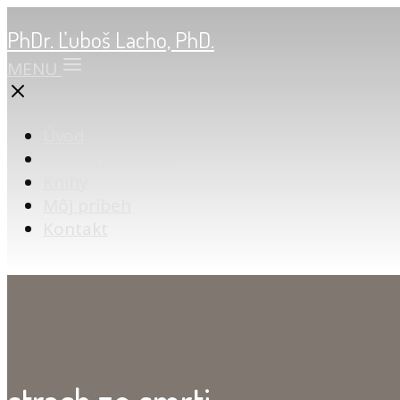
PhDr. Ľuboš Lacho, PhD.
MENU
Úvod
Online poradňa
Knihy
Môj príbeh
Kontakt