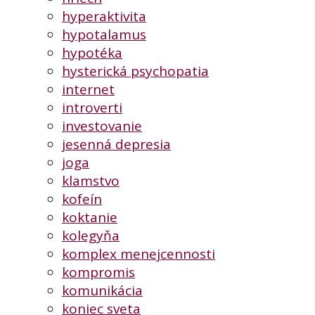
hyperaktivita
hypotalamus
hypotéka
hysterická psychopatia
internet
introverti
investovanie
jesenná depresia
joga
klamstvo
kofeín
koktanie
kolegyňa
komplex menejcennosti
kompromis
komunikácia
koniec sveta