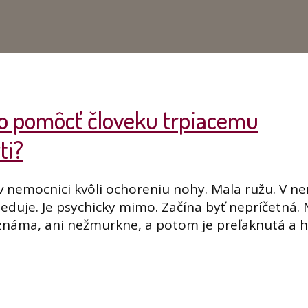
Ako pomôcť človeku trpiacemu
ti?
 nemocnici kvôli ochoreniu nohy. Mala ružu. V ne
leduje. Je psychicky mimo. Začína byť nepríčetná.
eznáma, ani nežmurkne, a potom je preľaknutá a h