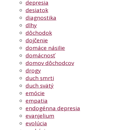
depresia
desiatok
diagnostika
dlhy
dôchodok
dojčenie
domáce násilie
domácnosť
domov dôchodcov
drogy
duch smrti
duch svätý
emócie
empatia
endogénna depresia
evanjelium
evolúcia