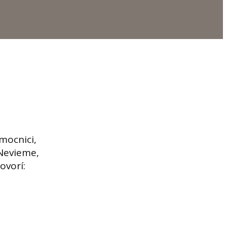
mocnici,
 Nevieme,
ovorí: