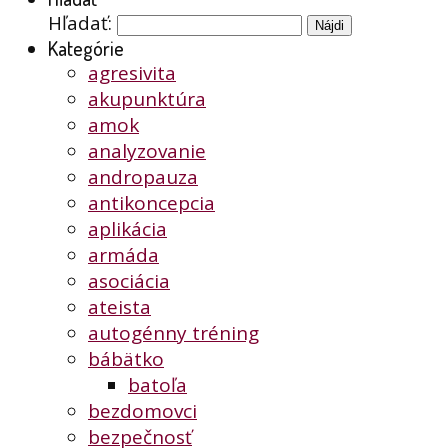
Hľadať:
Kategórie
agresivita
akupunktúra
amok
analyzovanie
andropauza
antikoncepcia
aplikácia
armáda
asociácia
ateista
autogénny tréning
bábätko
batoľa
bezdomovci
bezpečnosť