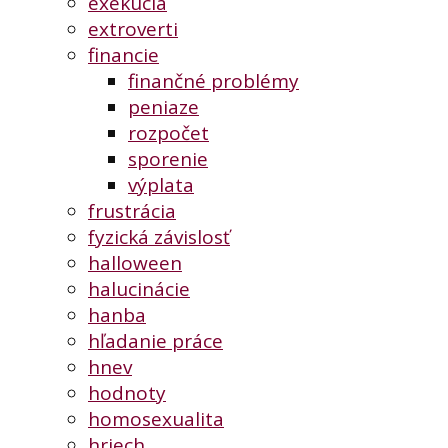
exekúcia
extroverti
financie
finančné problémy
peniaze
rozpočet
sporenie
výplata
frustrácia
fyzická závislosť
halloween
halucinácie
hanba
hľadanie práce
hnev
hodnoty
homosexualita
hriech