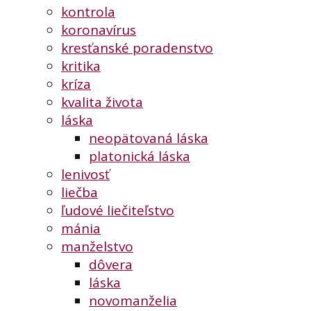
kontrola
koronavírus
kresťanské poradenstvo
kritika
kríza
kvalita života
láska
neopätovaná láska
platonická láska
lenivosť
liečba
ľudové liečiteľstvo
mánia
manželstvo
dôvera
láska
novomanželia