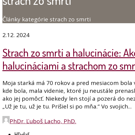
strach zo smrti
Články kategórie strach zo smrti
2.12. 2024
Strach zo smrti a halucinácie: 
halucináciami a strachom zo smr
Moja starká má 70 rokov a pred mesiacom bola v
kde bola, mala videnie, ktoré ju neustále prenas
ako jej pomôcť. Niekedy len stojí a pozerá do n
„Už je tu, už je tu. Prišiel si po mňa.“ Vo svojich...
PhDr. Ľuboš Lacho, PhD.
Hľadať