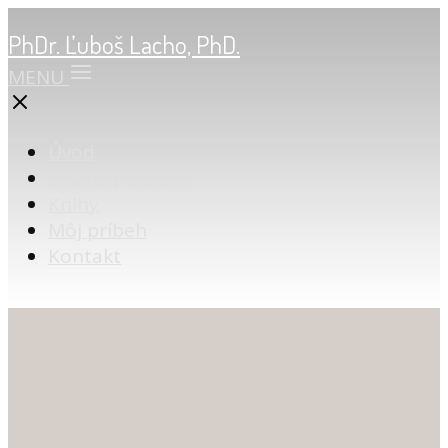
PhDr. Ľuboš Lacho, PhD.
MENU
Úvod
Online poradňa
Knihy
Môj príbeh
Kontakt