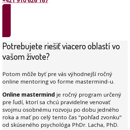
+421 910 626 167
Zavolať na číslo +421 910 626 167
Potrebujete riešiť viacero oblastí vo
vašom živote?
Potom môže byť pre vás výhodnejší ročný
online mentoring vo forme mastermind-u.
Online mastermind
je ročný program určený
pre ľudí, ktorí sa chcú pravidelne venovať
svojmu osobnému rozvoju po dobu jedného
roka a mať po celý tento čas "pohľad zvonku"
od skúseného psychológa PhDr. Lacha, PhD.