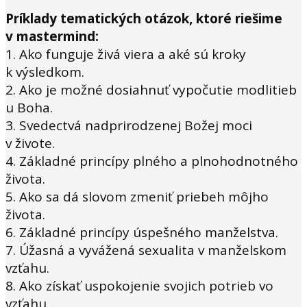
Príklady tematických otázok, ktoré riešime
v mastermind:
1. Ako funguje živá viera a aké sú kroky
k výsledkom.
2. Ako je možné dosiahnuť vypočutie modlitieb
u Boha.
3. Svedectvá nadprirodzenej Božej moci
v živote.
4. Základné princípy plného a plnohodnotného
života.
5. Ako sa dá slovom zmeniť priebeh môjho
života.
6. Základné princípy úspešného manželstva.
7. Úžasná a vyvážená sexualita v manželskom
vzťahu.
8. Ako získať uspokojenie svojich potrieb vo
vzťahu.