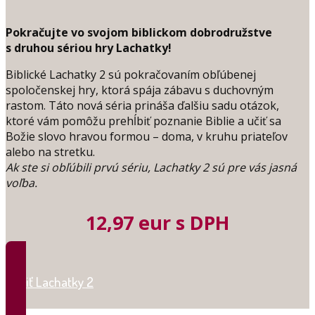
Pokračujte vo svojom biblickom dobrodružstve
s druhou sériou hry Lachatky!
Biblické Lachatky 2 sú pokračovaním obľúbenej
spoločenskej hry, ktorá spája zábavu s duchovným
rastom. Táto nová séria prináša ďalšiu sadu otázok,
ktoré vám pomôžu prehĺbiť poznanie Biblie a učiť sa
Božie slovo hravou formou – doma, v kruhu priateľov
alebo na stretku.
Ak ste si obľúbili prvú sériu, Lachatky 2 sú pre vás jasná
voľba.
12,97 eur s DPH
Kúpiť Lachatky 2