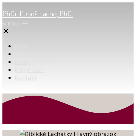
PhDr. Ľuboš Lacho, PhD.
MENU
Úvod
Online poradňa
Knihy
Môj príbeh
Kontakt