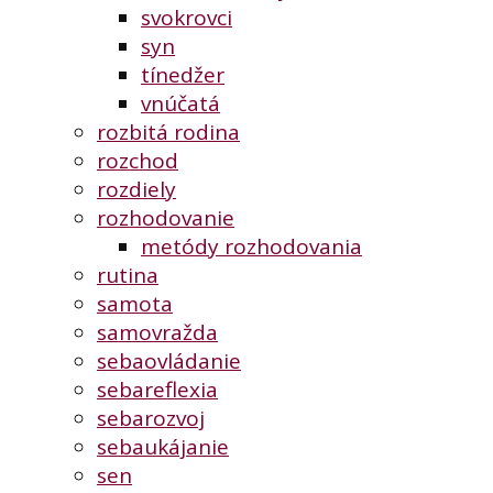
svokrovci
syn
tínedžer
vnúčatá
rozbitá rodina
rozchod
rozdiely
rozhodovanie
metódy rozhodovania
rutina
samota
samovražda
sebaovládanie
sebareflexia
sebarozvoj
sebaukájanie
sen