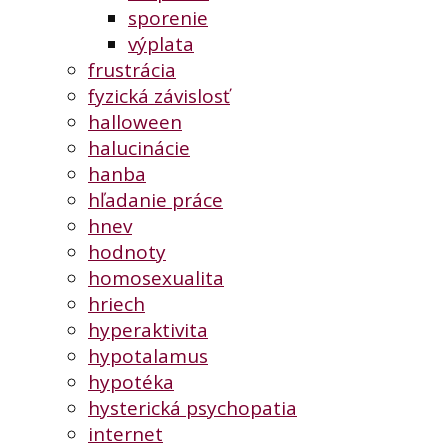
sporenie
výplata
frustrácia
fyzická závislosť
halloween
halucinácie
hanba
hľadanie práce
hnev
hodnoty
homosexualita
hriech
hyperaktivita
hypotalamus
hypotéka
hysterická psychopatia
internet