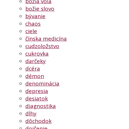
božia vôľa
božie slovo
bývanie
chaos
ciele
čínska medicína
cudzoložstvo
cukrovka
darčeky
dcéra
démon
denominácia
depresia
desiatok
diagnostika
dlhy
dôchodok
dojčenie