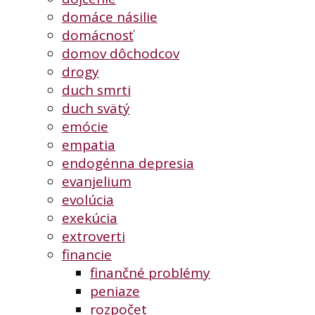
domáce násilie
domácnosť
domov dôchodcov
drogy
duch smrti
duch svätý
emócie
empatia
endogénna depresia
evanjelium
evolúcia
exekúcia
extroverti
financie
finančné problémy
peniaze
rozpočet