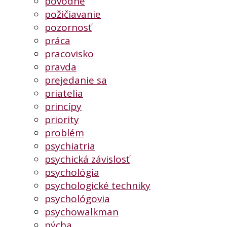
povodne
požičiavanie
pozornosť
práca
pracovisko
pravda
prejedanie sa
priatelia
princípy
priority
problém
psychiatria
psychická závislosť
psychológia
psychologické techniky
psychológovia
psychowalkman
pýcha