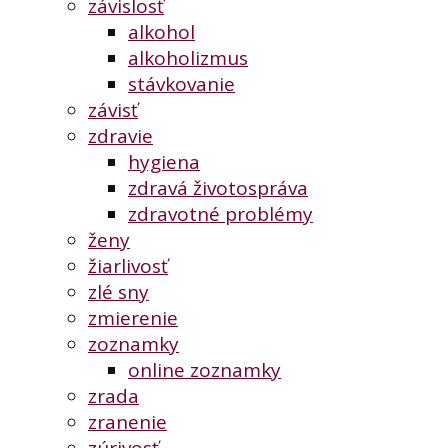
závislosť
alkohol
alkoholizmus
stávkovanie
závisť
zdravie
hygiena
zdravá životospráva
zdravotné problémy
ženy
žiarlivosť
zlé sny
zmierenie
zoznamky
online zoznamky
zrada
zranenie