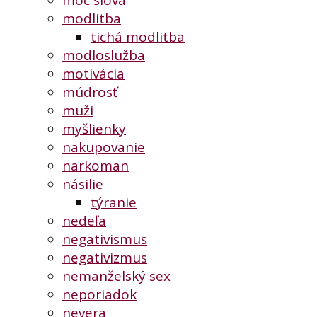
moc slova
modlitba
tichá modlitba
modloslužba
motivácia
múdrosť
muži
myšlienky
nakupovanie
narkoman
násilie
týranie
nedeľa
negativismus
negativizmus
nemanželský sex
neporiadok
nevera