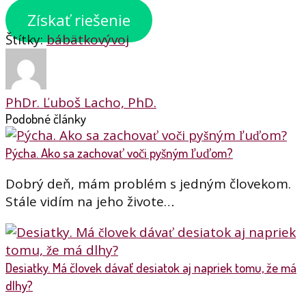
Získať riešenie
Štítky:
bábätko
vývoj
PhDr. Ľuboš Lacho, PhD.
Podobné články
Pýcha. Ako sa zachovať voči pyšným ľuďom?
Dobrý deň, mám problém s jedným človekom.
Stále vidím na jeho živote…
Desiatky. Má človek dávať desiatok aj napriek tomu, že má
dlhy?