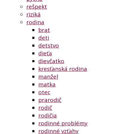
rešpekt
riziká
rodina
brat
deti
detstvo
dieťa
dievčatko
kresťanská rodina
manžel
matka
otec
prarodič
rodič
rodičia
rodinné problémy
rodinné vzťahy