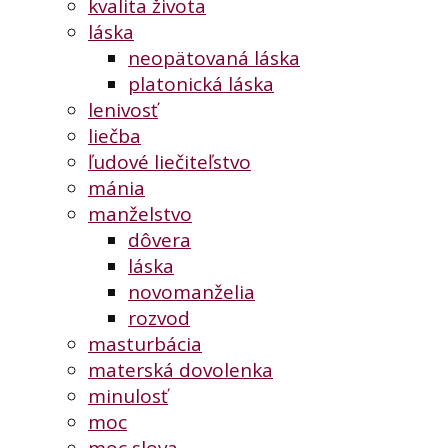
kvalita života
láska
neopätovaná láska
platonická láska
lenivosť
liečba
ľudové liečiteľstvo
mánia
manželstvo
dôvera
láska
novomanželia
rozvod
masturbácia
materská dovolenka
minulosť
moc