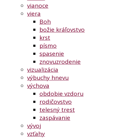
vianoce
viera
Boh
božie kráľovstvo
krst
písmo
spasenie
znovuzrodenie
vizualizácia
výbuchy hnevu
výchova
obdobie vzdoru
rodičovstvo
telesný trest
zaspávanie
vývoj
vzťahy