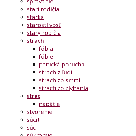
správanie
starí rodičia
starká
starostlivosť
starý rodičia
strach
fóbia
fóbie
panická porucha
strach z ľudí
strach zo smrti
strach zo zlyhania
stres
napätie
stvorenie
súcit
súd
súkromie