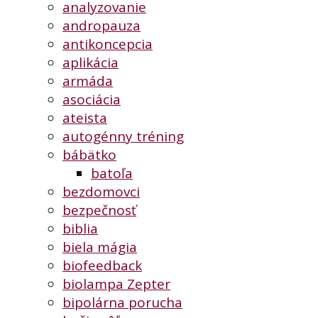
analyzovanie
andropauza
antikoncepcia
aplikácia
armáda
asociácia
ateista
autogénny tréning
bábätko
batoľa
bezdomovci
bezpečnosť
biblia
biela mágia
biofeedback
biolampa Zepter
bipolárna porucha