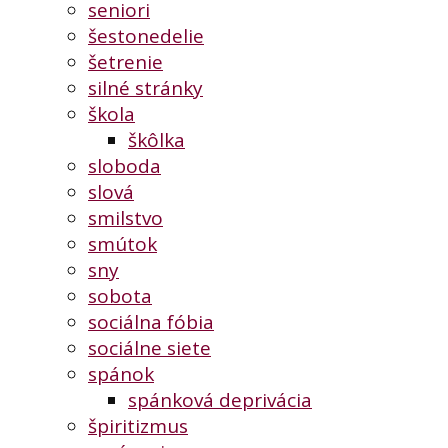
seniori
šestonedelie
šetrenie
silné stránky
škola
škôlka
sloboda
slová
smilstvo
smútok
sny
sobota
sociálna fóbia
sociálne siete
spánok
spánková deprivácia
špiritizmus