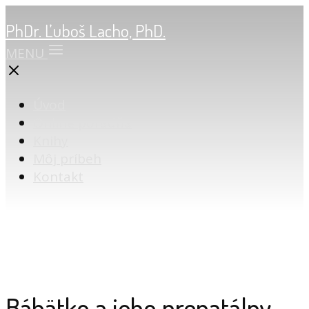
PhDr. Ľuboš Lacho, PhD.
MENU
Úvod
Online poradňa
Knihy
Môj príbeh
Kontakt
Bábätko a jeho prenatálny