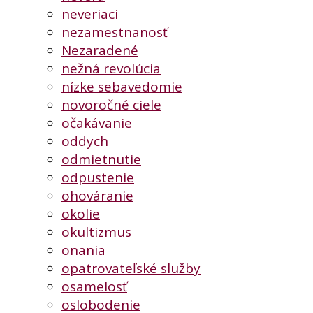
neveriaci
nezamestnanosť
Nezaradené
nežná revolúcia
nízke sebavedomie
novoročné ciele
očakávanie
oddych
odmietnutie
odpustenie
ohováranie
okolie
okultizmus
onania
opatrovateľské služby
osamelosť
oslobodenie