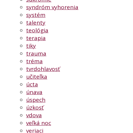
syndróm vyhorenia
systém
talenty
teológia
terapia
tiky
trauma
tréma
tvrdohlavosť
učiteľka
úcta
únava
úspech
úzkosť
vdova
veľká noc
veriaci