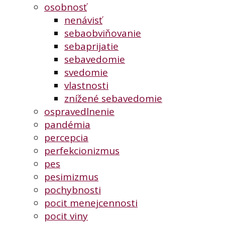
osobnosť
nenávisť
sebaobviňovanie
sebaprijatie
sebavedomie
svedomie
vlastnosti
znížené sebavedomie
ospravedlnenie
pandémia
percepcia
perfekcionizmus
pes
pesimizmus
pochybnosti
pocit menejcennosti
pocit viny