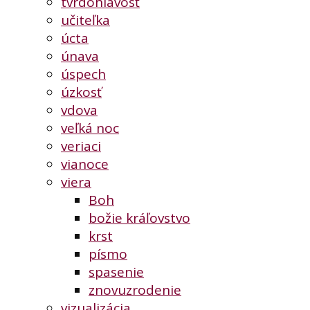
tvrdohlavosť
učiteľka
úcta
únava
úspech
úzkosť
vdova
veľká noc
veriaci
vianoce
viera
Boh
božie kráľovstvo
krst
písmo
spasenie
znovuzrodenie
vizualizácia