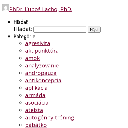
PhDr. Ľuboš Lacho, PhD.
Hľadať
Hľadať:
Kategórie
agresivita
akupunktúra
amok
analyzovanie
andropauza
antikoncepcia
aplikácia
armáda
asociácia
ateista
autogénny tréning
bábätko