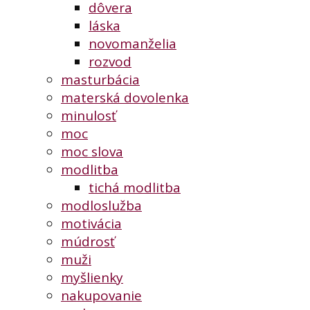
dôvera
láska
novomanželia
rozvod
masturbácia
materská dovolenka
minulosť
moc
moc slova
modlitba
tichá modlitba
modloslužba
motivácia
múdrosť
muži
myšlienky
nakupovanie