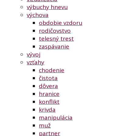
výbuchy hnevu
výchova
obdobie vzdoru
rodičovstvo
telesný trest
zaspávanie
vývoj
vzťahy
chodenie
čistota
dôvera
hranice
konflikt
krivda
manipulácia
muž
partner