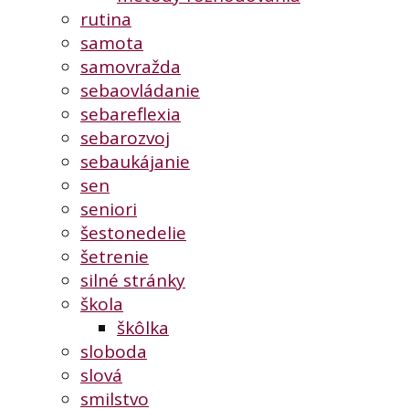
rutina
samota
samovražda
sebaovládanie
sebareflexia
sebarozvoj
sebaukájanie
sen
seniori
šestonedelie
šetrenie
silné stránky
škola
škôlka
sloboda
slová
smilstvo