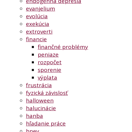
endogénna depresia
evanjelium
evolúcia
exekúcia
extroverti
financie
finančné problémy
peniaze
rozpočet
sporenie
výplata
frustrácia
fyzická závislosť
halloween
halucinácie
hanba
hľadanie práce
hnev