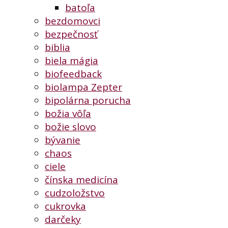
batoľa
bezdomovci
bezpečnosť
biblia
biela mágia
biofeedback
biolampa Zepter
bipolárna porucha
božia vôľa
božie slovo
bývanie
chaos
ciele
čínska medicína
cudzoložstvo
cukrovka
darčeky