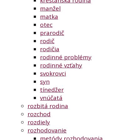
kresťanská rodina
manžel
matka
otec
prarodič
rodič
rodičia
rodinné problémy
rodinné vzťahy
svokrovci
syn
tínedžer
vnúčatá
rozbitá rodina
rozchod
rozdiely
rozhodovanie
metódy rozhodovania