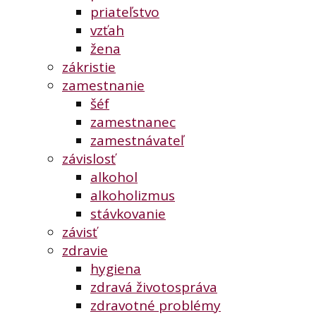
priateľstvo
vzťah
žena
zákristie
zamestnanie
šéf
zamestnanec
zamestnávateľ
závislosť
alkohol
alkoholizmus
stávkovanie
závisť
zdravie
hygiena
zdravá životospráva
zdravotné problémy