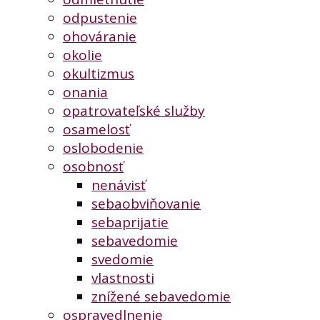
odpustenie
ohováranie
okolie
okultizmus
onania
opatrovateľské služby
osamelosť
oslobodenie
osobnosť
nenávisť
sebaobviňovanie
sebaprijatie
sebavedomie
svedomie
vlastnosti
znížené sebavedomie
ospravedlnenie