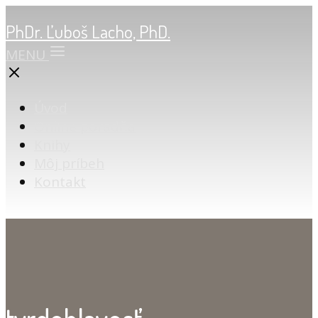
PhDr. Ľuboš Lacho, PhD.
MENU
Úvod
Online poradňa
Knihy
Môj príbeh
Kontakt