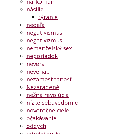
narkoman
násilie
týranie
nedeľa
negativismus
negativizmus
nemanželský sex
neporiadok
nevera
neveriaci
nezamestnanosť
Nezaradené
nežná revolúcia
nízke sebavedomie
novoročné ciele
očakávanie
oddych
odmietnutie