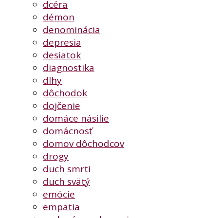
dcéra
démon
denominácia
depresia
desiatok
diagnostika
dlhy
dôchodok
dojčenie
domáce násilie
domácnosť
domov dôchodcov
drogy
duch smrti
duch svätý
emócie
empatia