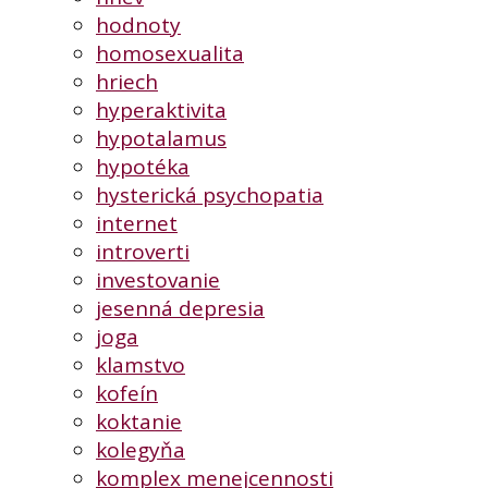
hodnoty
homosexualita
hriech
hyperaktivita
hypotalamus
hypotéka
hysterická psychopatia
internet
introverti
investovanie
jesenná depresia
joga
klamstvo
kofeín
koktanie
kolegyňa
komplex menejcennosti