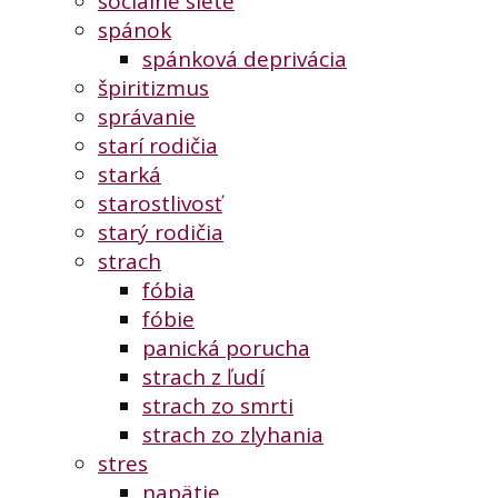
sociálne siete
spánok
spánková deprivácia
špiritizmus
správanie
starí rodičia
starká
starostlivosť
starý rodičia
strach
fóbia
fóbie
panická porucha
strach z ľudí
strach zo smrti
strach zo zlyhania
stres
napätie