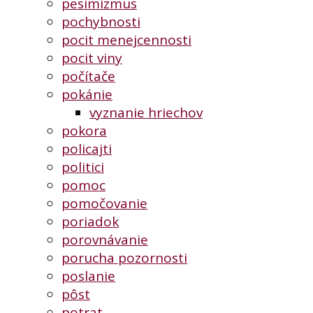
pesimizmus
pochybnosti
pocit menejcennosti
pocit viny
počítače
pokánie
vyznanie hriechov
pokora
policajti
politici
pomoc
pomočovanie
poriadok
porovnávanie
porucha pozornosti
poslanie
pôst
potrat