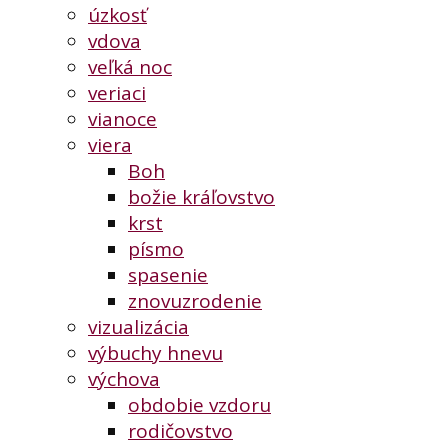
úzkosť
vdova
veľká noc
veriaci
vianoce
viera
Boh
božie kráľovstvo
krst
písmo
spasenie
znovuzrodenie
vizualizácia
výbuchy hnevu
výchova
obdobie vzdoru
rodičovstvo