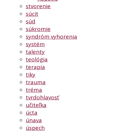
stvorenie
súcit
súd
súkromie
syndróm vyhorenia
systém
talenty
teológia
terapia
tiky
trauma
tréma
tvrdohlavosť
učiteľka
úcta
únava
úspech