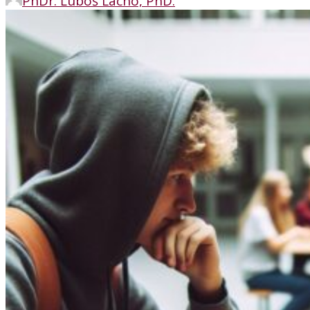
PhDr. Ľuboš Lacho, PhD.