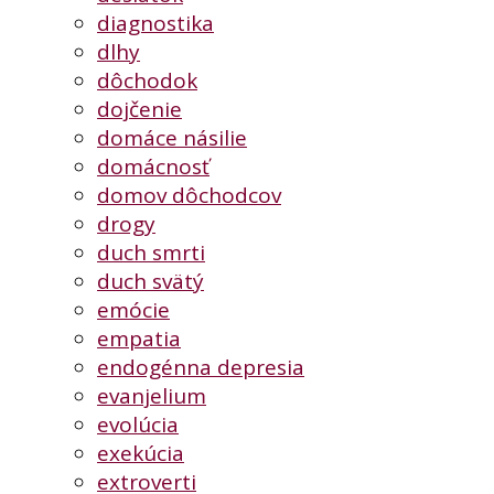
diagnostika
dlhy
dôchodok
dojčenie
domáce násilie
domácnosť
domov dôchodcov
drogy
duch smrti
duch svätý
emócie
empatia
endogénna depresia
evanjelium
evolúcia
exekúcia
extroverti