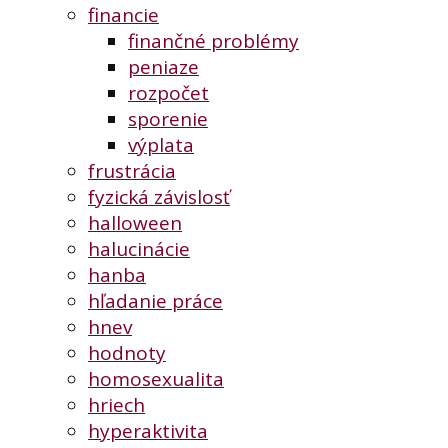
financie
finančné problémy
peniaze
rozpočet
sporenie
výplata
frustrácia
fyzická závislosť
halloween
halucinácie
hanba
hľadanie práce
hnev
hodnoty
homosexualita
hriech
hyperaktivita