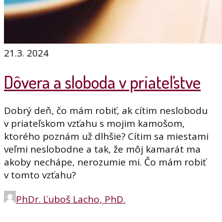
21.3. 2024
Dôvera a sloboda v priateľstve
Dobrý deň, čo mám robiť, ak cítim neslobodu
v priateľskom vzťahu s mojim kamošom,
ktorého poznám už dlhšie? Cítim sa miestami
veľmi neslobodne a tak, že môj kamarát ma
akoby nechápe, nerozumie mi. Čo mám robiť
v tomto vzťahu?
PhDr. Ľuboš Lacho, PhD.