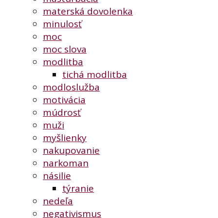
materská dovolenka
minulosť
moc
moc slova
modlitba
tichá modlitba
modloslužba
motivácia
múdrosť
muži
myšlienky
nakupovanie
narkoman
násilie
týranie
nedeľa
negativismus