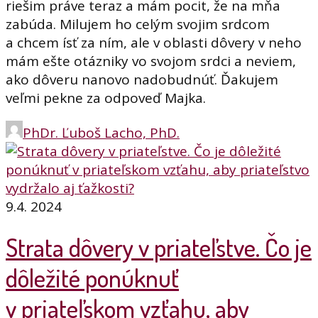
riešim práve teraz a mám pocit, že na mňa
zabúda. Milujem ho celým svojim srdcom
a chcem ísť za ním, ale v oblasti dôvery v neho
mám ešte otázniky vo svojom srdci a neviem,
ako dôveru nanovo nadobudnúť. Ďakujem
veľmi pekne za odpoveď Majka.
PhDr. Ľuboš Lacho, PhD.
9.4. 2024
Strata dôvery v priateľstve. Čo je
dôležité ponúknuť
v priateľskom vzťahu, aby