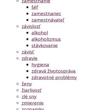
zamestnanie
šéf
zamestnanec
zamestnávateľ
závislosť
alkohol
alkoholizmus
stávkovanie
závisť
zdravie
hygiena
zdravá životospráva
zdravotné problémy
ženy
žiarlivosť
zlé sny
zmierenie
zoznamky