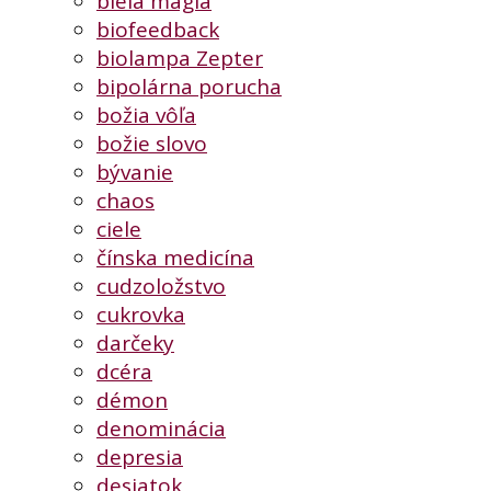
biela mágia
biofeedback
biolampa Zepter
bipolárna porucha
božia vôľa
božie slovo
bývanie
chaos
ciele
čínska medicína
cudzoložstvo
cukrovka
darčeky
dcéra
démon
denominácia
depresia
desiatok