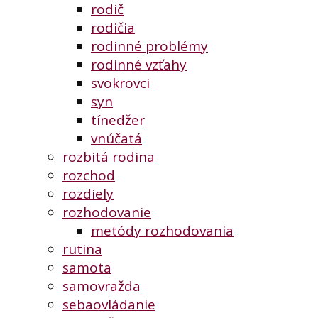
rodič
rodičia
rodinné problémy
rodinné vzťahy
svokrovci
syn
tínedžer
vnúčatá
rozbitá rodina
rozchod
rozdiely
rozhodovanie
metódy rozhodovania
rutina
samota
samovražda
sebaovládanie