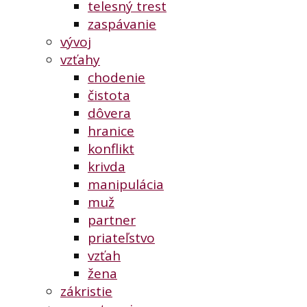
telesný trest
zaspávanie
vývoj
vzťahy
chodenie
čistota
dôvera
hranice
konflikt
krivda
manipulácia
muž
partner
priateľstvo
vzťah
žena
zákristie