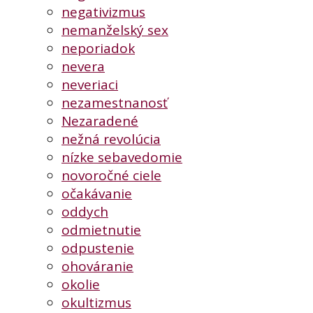
negativizmus
nemanželský sex
neporiadok
nevera
neveriaci
nezamestnanosť
Nezaradené
nežná revolúcia
nízke sebavedomie
novoročné ciele
očakávanie
oddych
odmietnutie
odpustenie
ohováranie
okolie
okultizmus