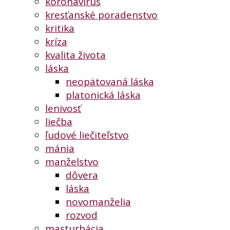
koronavírus
kresťanské poradenstvo
kritika
kríza
kvalita života
láska
neopätovaná láska
platonická láska
lenivosť
liečba
ľudové liečiteľstvo
mánia
manželstvo
dôvera
láska
novomanželia
rozvod
masturbácia