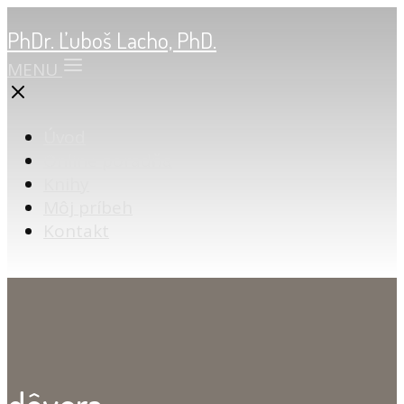
PhDr. Ľuboš Lacho, PhD.
MENU
Úvod
Online poradňa
Knihy
Môj príbeh
Kontakt