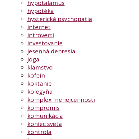
hypotalamus
hypotéka
hysterická psychopatia
internet
introverti
investovanie
jesenná depresia
joga
klamstvo
kofeín
koktanie
kolegyňa
komplex menejcennosti
kompromis
komunikácia
koniec sveta
kontrola