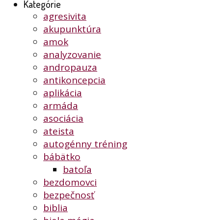
Kategórie
agresivita
akupunktúra
amok
analyzovanie
andropauza
antikoncepcia
aplikácia
armáda
asociácia
ateista
autogénny tréning
bábätko
batoľa
bezdomovci
bezpečnosť
biblia