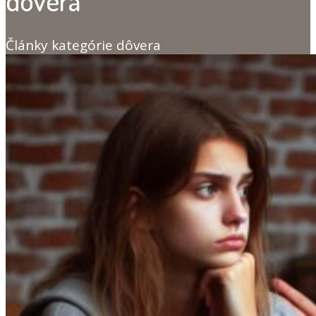
dôvera
Články kategórie dôvera