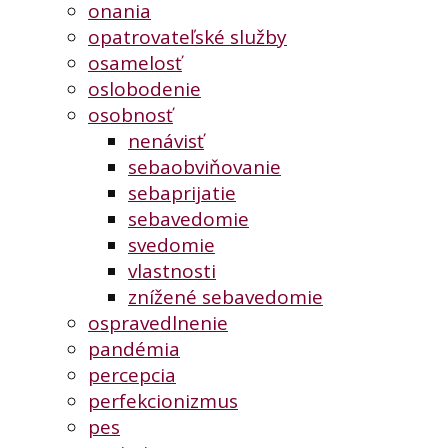
onania
opatrovateľské služby
osamelosť
oslobodenie
osobnosť
nenávisť
sebaobviňovanie
sebaprijatie
sebavedomie
svedomie
vlastnosti
znížené sebavedomie
ospravedlnenie
pandémia
percepcia
perfekcionizmus
pes