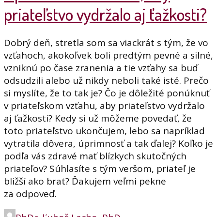
priateľstvo vydržalo aj ťažkosti?
Dobrý deň, stretla som sa viackrát s tým, že vo
vzťahoch, akokoľvek boli predtým pevné a silné,
vzniknú po čase zranenia a tie vzťahy sa buď
odsudzili alebo už nikdy neboli také isté. Prečo
si myslíte, že to tak je? Čo je dôležité ponúknuť
v priateľskom vzťahu, aby priateľstvo vydržalo
aj ťažkosti? Kedy si už môžeme povedať, že
toto priateľstvo ukončujem, lebo sa napríklad
vytratila dôvera, úprimnosť a tak ďalej? Koľko je
podľa vás zdravé mať blízkych skutočných
priateľov? Súhlasíte s tým veršom, priateľ je
bližší ako brat? Ďakujem veľmi pekne
za odpoveď.