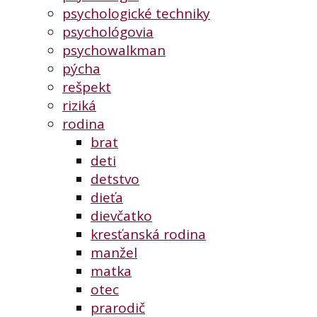
psychologické techniky
psychológovia
psychowalkman
pýcha
rešpekt
riziká
rodina
brat
deti
detstvo
dieťa
dievčatko
kresťanská rodina
manžel
matka
otec
prarodič