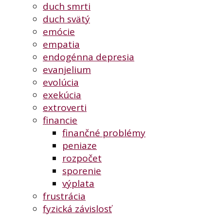
duch smrti
duch svätý
emócie
empatia
endogénna depresia
evanjelium
evolúcia
exekúcia
extroverti
financie
finančné problémy
peniaze
rozpočet
sporenie
výplata
frustrácia
fyzická závislosť