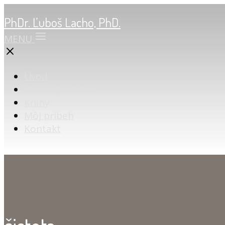
PhDr. Ľuboš Lacho, PhD.
MENU
Úvod
Online poradňa
Knihy
Môj príbeh
Kontakt