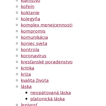
klamstvo
kofeín
koktanie
kolegyňa
komplex menejcennosti
kompromis
komunikácia
koniec sveta
kontrola
koronavírus
kresťanské poradenstvo
kritika
kríza
kvalita života
láska
neopätovaná láska
platonická láska
lenivosť