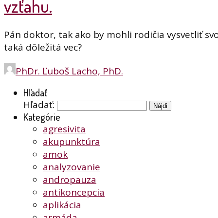
vzťahu.
Pán doktor, tak ako by mohli rodičia vysvetliť s
taká dôležitá vec?
PhDr. Ľuboš Lacho, PhD.
Hľadať
Hľadať:
Kategórie
agresivita
akupunktúra
amok
analyzovanie
andropauza
antikoncepcia
aplikácia
armáda