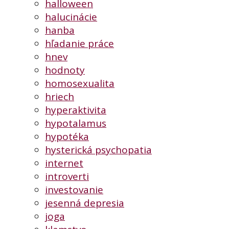
halloween
halucinácie
hanba
hľadanie práce
hnev
hodnoty
homosexualita
hriech
hyperaktivita
hypotalamus
hypotéka
hysterická psychopatia
internet
introverti
investovanie
jesenná depresia
joga