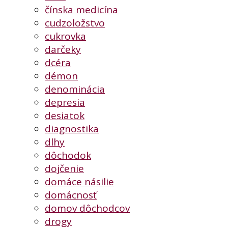
čínska medicína
cudzoložstvo
cukrovka
darčeky
dcéra
démon
denominácia
depresia
desiatok
diagnostika
dlhy
dôchodok
dojčenie
domáce násilie
domácnosť
domov dôchodcov
drogy