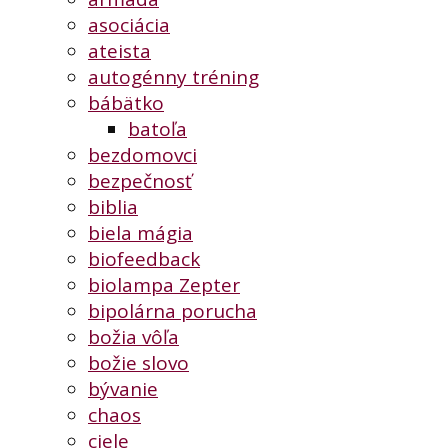
asociácia
ateista
autogénny tréning
bábätko
batoľa
bezdomovci
bezpečnosť
biblia
biela mágia
biofeedback
biolampa Zepter
bipolárna porucha
božia vôľa
božie slovo
bývanie
chaos
ciele