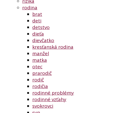
riziká
rodina
brat
deti
detstvo
dieťa
dievčatko
kresťanská rodina
manžel
matka
otec
prarodič
rodič
rodičia
rodinné problémy
rodinné vzťahy
svokrovci
syn