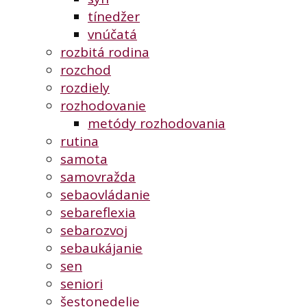
tínedžer
vnúčatá
rozbitá rodina
rozchod
rozdiely
rozhodovanie
metódy rozhodovania
rutina
samota
samovražda
sebaovládanie
sebareflexia
sebarozvoj
sebaukájanie
sen
seniori
šestonedelie