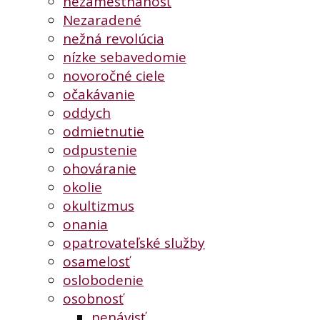
nezamestnanosť
Nezaradené
nežná revolúcia
nízke sebavedomie
novoročné ciele
očakávanie
oddych
odmietnutie
odpustenie
ohováranie
okolie
okultizmus
onania
opatrovateľské služby
osamelosť
oslobodenie
osobnosť
nenávisť