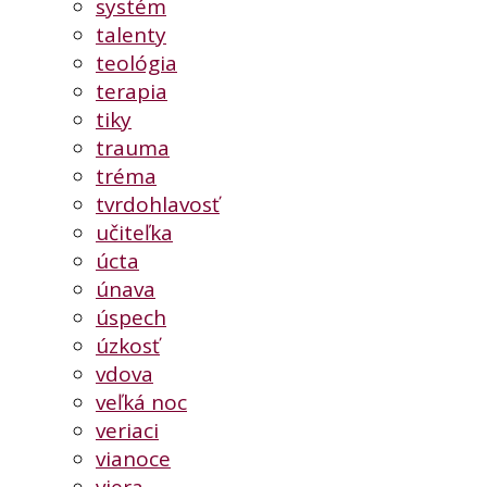
systém
talenty
teológia
terapia
tiky
trauma
tréma
tvrdohlavosť
učiteľka
úcta
únava
úspech
úzkosť
vdova
veľká noc
veriaci
vianoce
viera