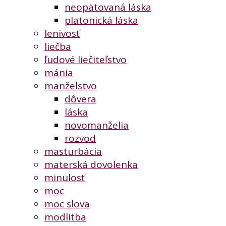
neopätovaná láska
platonická láska
lenivosť
liečba
ľudové liečiteľstvo
mánia
manželstvo
dôvera
láska
novomanželia
rozvod
masturbácia
materská dovolenka
minulosť
moc
moc slova
modlitba