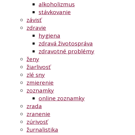
alkoholizmus
stávkovanie
závisť
zdravie
hygiena
zdravá životospráva
zdravotné problémy
ženy
žiarlivosť
zlé sny
zmierenie
zoznamky
online zoznamky
zrada
zranenie
zúrivosť
žurnalistika