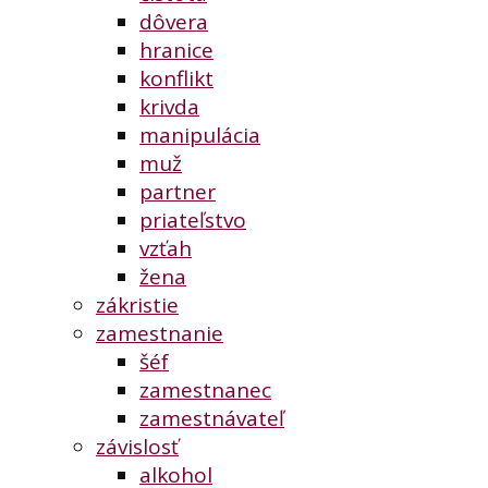
dôvera
hranice
konflikt
krivda
manipulácia
muž
partner
priateľstvo
vzťah
žena
zákristie
zamestnanie
šéf
zamestnanec
zamestnávateľ
závislosť
alkohol