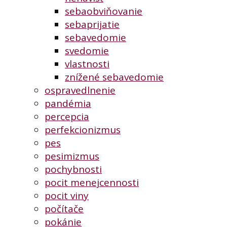
sebaobviňovanie
sebaprijatie
sebavedomie
svedomie
vlastnosti
znížené sebavedomie
ospravedlnenie
pandémia
percepcia
perfekcionizmus
pes
pesimizmus
pochybnosti
pocit menejcennosti
pocit viny
počítače
pokánie