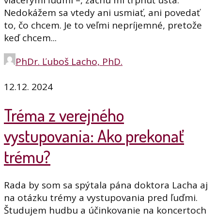
viacerými ľuďmi –, začnú mi tŕpnuť ústa.
Nedokážem sa vtedy ani usmiať, ani povedať
to, čo chcem. Je to veľmi nepríjemné, pretože
keď chcem...
PhDr. Ľuboš Lacho, PhD.
12.12. 2024
Tréma z verejného
vystupovania: Ako prekonať
trému?
Rada by som sa spýtala pána doktora Lacha aj
na otázku trémy a vystupovania pred ľuďmi.
Študujem hudbu a účinkovanie na koncertoch