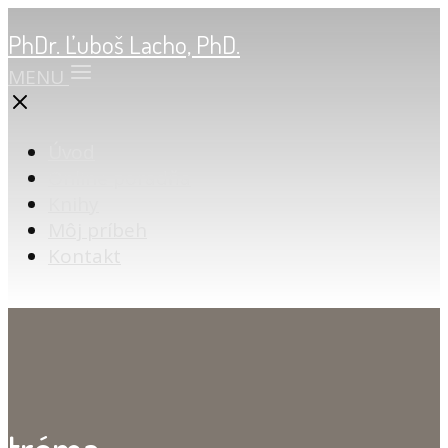
PhDr. Ľuboš Lacho, PhD.
MENU
Úvod
Online poradňa
Knihy
Môj príbeh
Kontakt