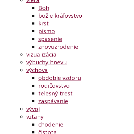
Boh
božie kráľovstvo
krst
písmo
spasenie
znovuzrodenie
vizualizácia
výbuchy hnevu
výchova
obdobie vzdoru
rodičovstvo
telesný trest
zaspávanie
vývoj
vzťahy
chodenie
čistota