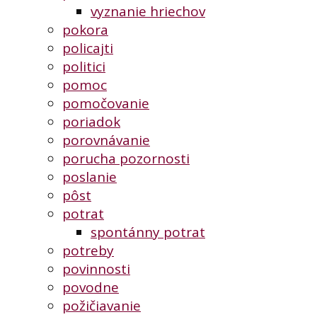
vyznanie hriechov
pokora
policajti
politici
pomoc
pomočovanie
poriadok
porovnávanie
porucha pozornosti
poslanie
pôst
potrat
spontánny potrat
potreby
povinnosti
povodne
požičiavanie