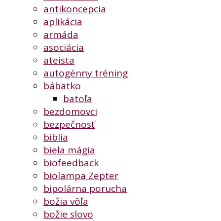
antikoncepcia
aplikácia
armáda
asociácia
ateista
autogénny tréning
bábätko
batoľa
bezdomovci
bezpečnosť
biblia
biela mágia
biofeedback
biolampa Zepter
bipolárna porucha
božia vôľa
božie slovo