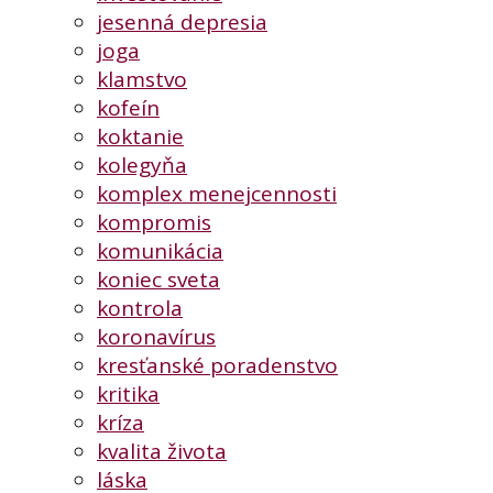
jesenná depresia
joga
klamstvo
kofeín
koktanie
kolegyňa
komplex menejcennosti
kompromis
komunikácia
koniec sveta
kontrola
koronavírus
kresťanské poradenstvo
kritika
kríza
kvalita života
láska