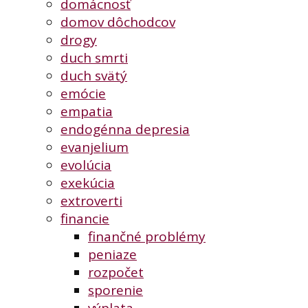
domácnosť
domov dôchodcov
drogy
duch smrti
duch svätý
emócie
empatia
endogénna depresia
evanjelium
evolúcia
exekúcia
extroverti
financie
finančné problémy
peniaze
rozpočet
sporenie
výplata