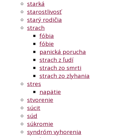
starká
starostlivosť
starý rodičia
strach
fóbia
fóbie
panická porucha
strach z ľudí
strach zo smrti
strach zo zlyhania
stres
napätie
stvorenie
súcit
súd
súkromie
syndróm vyhorenia