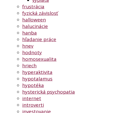
frustrácia
fyzická závislosť
halloween
halucinácie
hanba
hľadanie práce
hnev
hodnoty
homosexualita
hriech
hyperaktivita
hypotalamus
hypotéka
hysterická psychopatia
internet
introverti
investovanie