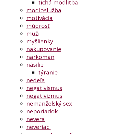
tichá modlitba
modloslužba
motivácia
múdrosť
muži
myšlienky
nakupovanie
narkoman
násilie
týranie
nedeľa
negativismus
negativizmus
nemanželský sex
neporiadok
nevera
neveriaci