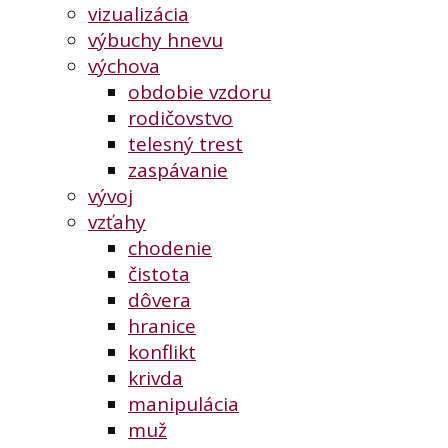
vizualizácia
výbuchy hnevu
výchova
obdobie vzdoru
rodičovstvo
telesný trest
zaspávanie
vývoj
vzťahy
chodenie
čistota
dôvera
hranice
konflikt
krivda
manipulácia
muž