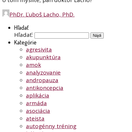
o tom myslíte, pán doktor Lacho?
PhDr. Ľuboš Lacho, PhD.
Hľadať
Hľadať:
Kategórie
agresivita
akupunktúra
amok
analyzovanie
andropauza
antikoncepcia
aplikácia
armáda
asociácia
ateista
autogénny tréning