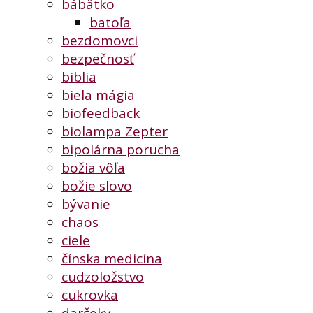
bábätko
batoľa
bezdomovci
bezpečnosť
biblia
biela mágia
biofeedback
biolampa Zepter
bipolárna porucha
božia vôľa
božie slovo
bývanie
chaos
ciele
čínska medicína
cudzoložstvo
cukrovka