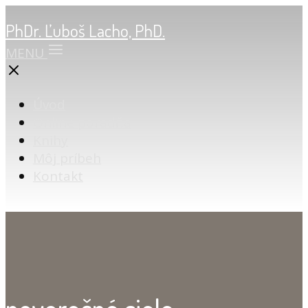
PhDr. Ľuboš Lacho, PhD.
MENU
Úvod
Online poradňa
Knihy
Môj príbeh
Kontakt