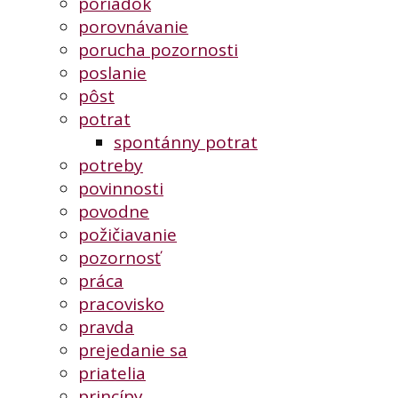
poriadok
porovnávanie
porucha pozornosti
poslanie
pôst
potrat
spontánny potrat
potreby
povinnosti
povodne
požičiavanie
pozornosť
práca
pracovisko
pravda
prejedanie sa
priatelia
princípy