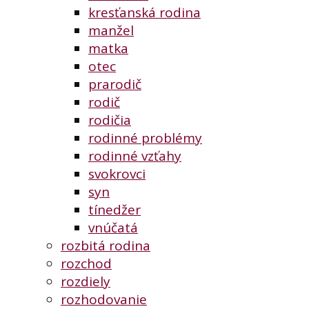
kresťanská rodina
manžel
matka
otec
prarodič
rodič
rodičia
rodinné problémy
rodinné vzťahy
svokrovci
syn
tínedžer
vnúčatá
rozbitá rodina
rozchod
rozdiely
rozhodovanie