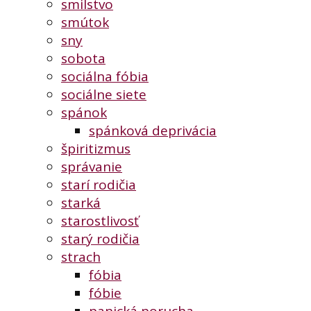
smilstvo
smútok
sny
sobota
sociálna fóbia
sociálne siete
spánok
spánková deprivácia
špiritizmus
správanie
starí rodičia
starká
starostlivosť
starý rodičia
strach
fóbia
fóbie