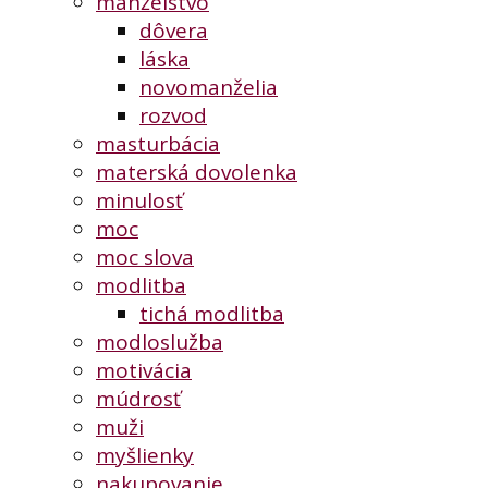
manželstvo
dôvera
láska
novomanželia
rozvod
masturbácia
materská dovolenka
minulosť
moc
moc slova
modlitba
tichá modlitba
modloslužba
motivácia
múdrosť
muži
myšlienky
nakupovanie