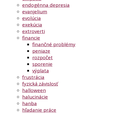
endogénna depresia
evanjelium
evolúcia
exekúcia
extroverti
financie
finančné problémy
peniaze
rozpočet
sporenie
výplata
frustrácia
fyzická závislosť
halloween
halucinácie
hanba
hľadanie práce