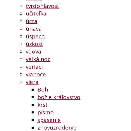
tvrdohlavosť
učiteľka
úcta
únava
úspech
úzkosť
vdova
veľká noc
veriaci
vianoce
viera
Boh
božie kráľovstvo
krst
písmo
spasenie
znovuzrodenie