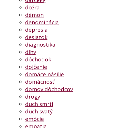
darčeky
dcéra
démon
denominácia
depresia
desiatok
diagnostika
dlhy
dôchodok
dojčenie
domáce násilie
domácnosť
domov dôchodcov
drogy
duch smrti
duch svätý
emócie
empatia