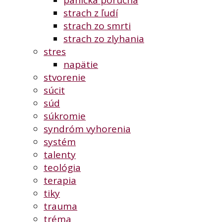
panická porucha
strach z ľudí
strach zo smrti
strach zo zlyhania
stres
napätie
stvorenie
súcit
súd
súkromie
syndróm vyhorenia
systém
talenty
teológia
terapia
tiky
trauma
tréma