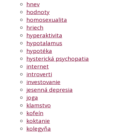
hnev
hodnoty
homosexualita
hriech
hyperaktivita
hypotalamus
hypotéka
hysterická psychopatia
internet
introverti
investovanie
jesenná depresia
joga
klamstvo
kofeín
koktanie
kolegyňa