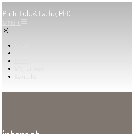
PhDr. Ľuboš Lacho, PhD.
MENU
Úvod
Online poradňa
Knihy
Môj príbeh
Kontakt