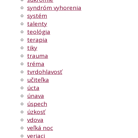
syndróm vyhorenia
systém
talenty
teológia
terapia
tiky
trauma
tréma
tvrdohlavosť
učiteľka
úcta
únava
úspech
úzkosť
vdova
veľká noc
veriaci