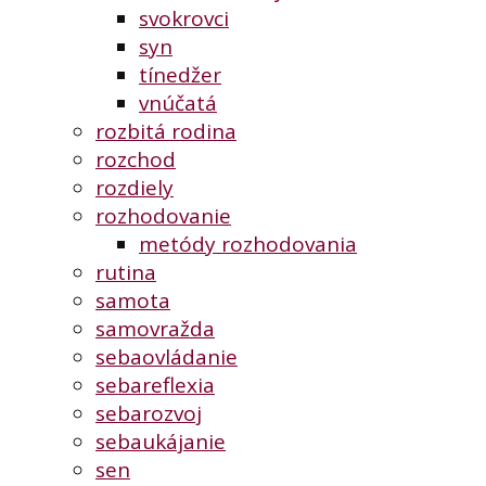
svokrovci
syn
tínedžer
vnúčatá
rozbitá rodina
rozchod
rozdiely
rozhodovanie
metódy rozhodovania
rutina
samota
samovražda
sebaovládanie
sebareflexia
sebarozvoj
sebaukájanie
sen