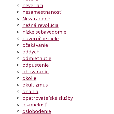
neveriaci
nezamestnanosť
Nezaradené
nežná revolúcia
nízke sebavedomie
novoročné ciele
očakávanie
oddych
odmietnutie
odpustenie
ohováranie
okolie
okultizmus
onania
opatrovateľské služby
osamelosť
oslobodenie