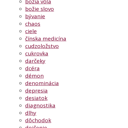
božia vôľa
božie slovo
bývanie
chaos
ciele
čínska medicína
cudzoložstvo
cukrovka
darčeky
dcéra
démon
denominácia
depresia
desiatok
diagnostika
dlhy
dôchodok
dojčenie