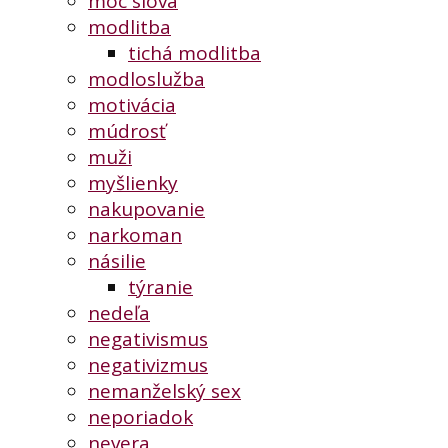
moc slova
modlitba
tichá modlitba
modloslužba
motivácia
múdrosť
muži
myšlienky
nakupovanie
narkoman
násilie
týranie
nedeľa
negativismus
negativizmus
nemanželský sex
neporiadok
nevera