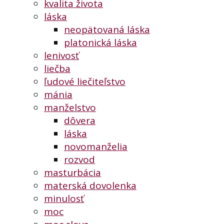
kvalita života
láska
neopätovaná láska
platonická láska
lenivosť
liečba
ľudové liečiteľstvo
mánia
manželstvo
dôvera
láska
novomanželia
rozvod
masturbácia
materská dovolenka
minulosť
moc