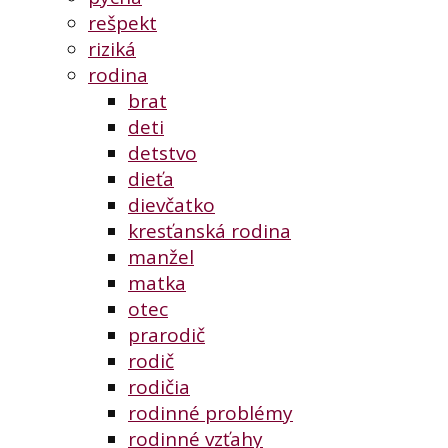
rešpekt
riziká
rodina
brat
deti
detstvo
dieťa
dievčatko
kresťanská rodina
manžel
matka
otec
prarodič
rodič
rodičia
rodinné problémy
rodinné vzťahy