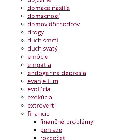
domáce násilie
domácnosť
domov dôchodcov
drogy
duch smrti
duch svätý
emócie
empatia
endogénna depresia
evanjelium
evolúcia
exekúcia
extroverti
financie
finančné problémy
peniaze
rozpočet