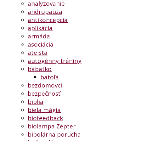
analyzovanie
andropauza
antikoncepcia
aplikácia
armáda
asociácia
ateista
autogénny tréning
bábätko
batoľa
bezdomovci
bezpečnosť
biblia
biela mágia
biofeedback
biolampa Zepter
bipolárna porucha