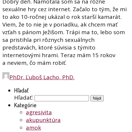
Dobrý deň. Namotala som sa na rôzne
sexuálne hry cez internet. Začalo to tým, že mi
to ako 10-ročnej ukázal o rok starší kamarát.
Viem, že to nie je v poriadku, ak chcem mať
vzťah s pánom Ježišom. Trápi ma to, lebo som
sa pristihla pri rôznych sexuálnych
predstavách, ktoré súvisia s týmito
internetovými hrami. Teraz mám 15 rokov
a neviem, čo mám robiť.
PhDr. Ľuboš Lacho, PhD.
Hľadať
Hľadať:
Kategórie
agresivita
akupunktúra
amok