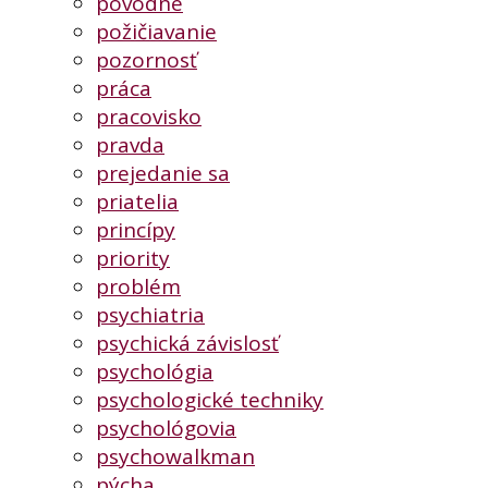
povodne
požičiavanie
pozornosť
práca
pracovisko
pravda
prejedanie sa
priatelia
princípy
priority
problém
psychiatria
psychická závislosť
psychológia
psychologické techniky
psychológovia
psychowalkman
pýcha