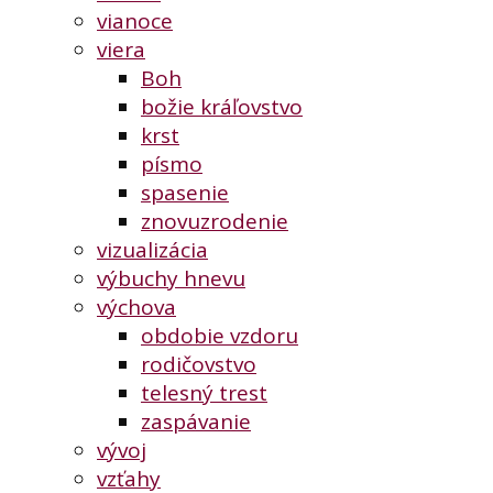
vianoce
viera
Boh
božie kráľovstvo
krst
písmo
spasenie
znovuzrodenie
vizualizácia
výbuchy hnevu
výchova
obdobie vzdoru
rodičovstvo
telesný trest
zaspávanie
vývoj
vzťahy