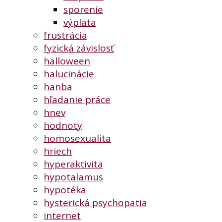
sporenie
výplata
frustrácia
fyzická závislosť
halloween
halucinácie
hanba
hľadanie práce
hnev
hodnoty
homosexualita
hriech
hyperaktivita
hypotalamus
hypotéka
hysterická psychopatia
internet