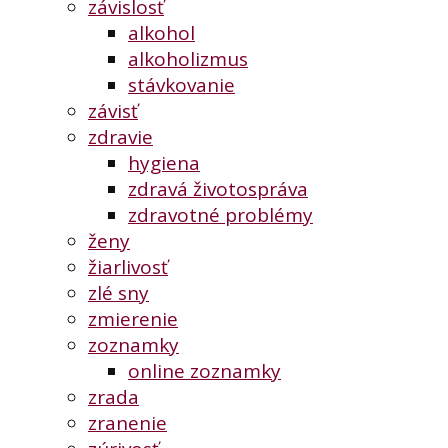
závislosť
alkohol
alkoholizmus
stávkovanie
závisť
zdravie
hygiena
zdravá životospráva
zdravotné problémy
ženy
žiarlivosť
zlé sny
zmierenie
zoznamky
online zoznamky
zrada
zranenie