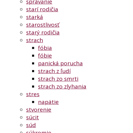
správanie
starí rodičia
starká
starostlivosť
starý rodičia
strach
fóbia
fóbie
panická porucha
strach z ľudí
strach zo smrti
strach zo zlyhania
stres
napätie
stvorenie
súcit
súd
súkromie