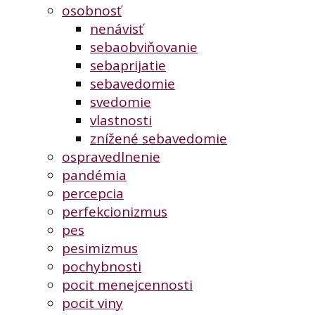
osobnosť
nenávisť
sebaobviňovanie
sebaprijatie
sebavedomie
svedomie
vlastnosti
znížené sebavedomie
ospravedlnenie
pandémia
percepcia
perfekcionizmus
pes
pesimizmus
pochybnosti
pocit menejcennosti
pocit viny