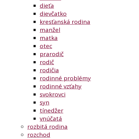
dieťa
dievčatko
kresťanská rodina
manžel
matka
otec
prarodič
rodič
rodičia
rodinné problémy
rodinné vzťahy
svokrovci
syn
tínedžer
vnúčatá
rozbitá rodina
rozchod