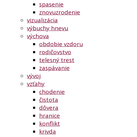
spasenie
znovuzrodenie
vizualizácia
výbuchy hnevu
výchova
obdobie vzdoru
rodičovstvo
telesný trest
zaspávanie
vývoj
vzťahy
chodenie
čistota
dôvera
hranice
konflikt
krivda