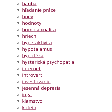
hanba
hľadanie práce
hnev
hodnoty
homosexualita
hriech
hyperaktivita
hypotalamus
hypotéka
hysterická psychopatia
internet
introverti
investovanie
jesenná depresia
joga
klamstvo
kofeín