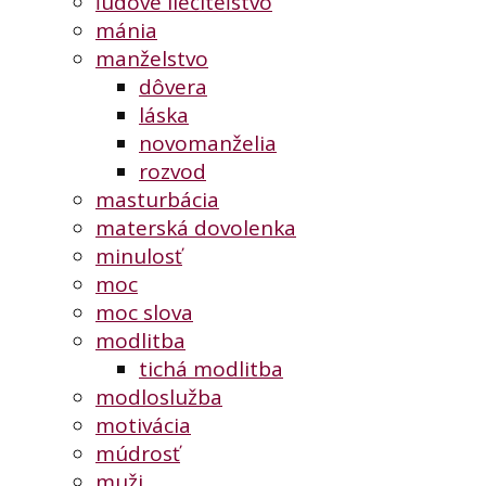
ľudové liečiteľstvo
mánia
manželstvo
dôvera
láska
novomanželia
rozvod
masturbácia
materská dovolenka
minulosť
moc
moc slova
modlitba
tichá modlitba
modloslužba
motivácia
múdrosť
muži