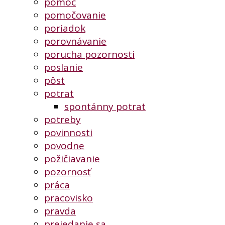
pomoc
pomočovanie
poriadok
porovnávanie
porucha pozornosti
poslanie
pôst
potrat
spontánny potrat
potreby
povinnosti
povodne
požičiavanie
pozornosť
práca
pracovisko
pravda
prejedanie sa