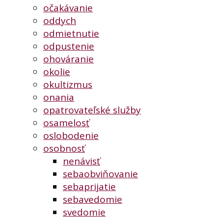
očakávanie
oddych
odmietnutie
odpustenie
ohováranie
okolie
okultizmus
onania
opatrovateľské služby
osamelosť
oslobodenie
osobnosť
nenávisť
sebaobviňovanie
sebaprijatie
sebavedomie
svedomie