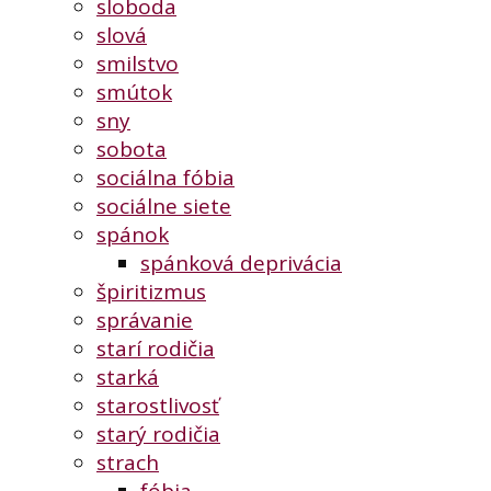
sloboda
slová
smilstvo
smútok
sny
sobota
sociálna fóbia
sociálne siete
spánok
spánková deprivácia
špiritizmus
správanie
starí rodičia
starká
starostlivosť
starý rodičia
strach