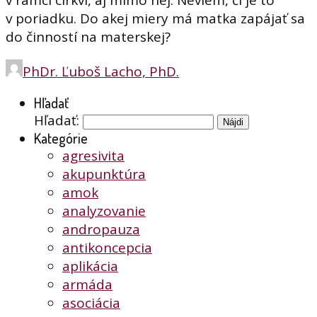
v rámci cirkvi, aj mimo nej. Neviem, či je to
v poriadku. Do akej miery má matka zapájať sa
do činností na materskej?
PhDr. Ľuboš Lacho, PhD.
Hľadať
Hľadať:
Kategórie
agresivita
akupunktúra
amok
analyzovanie
andropauza
antikoncepcia
aplikácia
armáda
asociácia