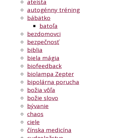
ateista
autogénny tréning
bábätko
batoľa
bezdomovci
bezpečnosť
biblia
biela mágia
biofeedback
biolampa Zepter
bipolárna porucha
božia vôľa
božie slovo
bývanie
chaos
ciele
čínska medicína