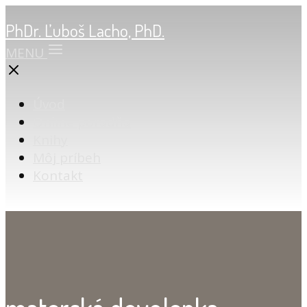
PhDr. Ľuboš Lacho, PhD.
MENU
Úvod
Online poradňa
Knihy
Môj príbeh
Kontakt