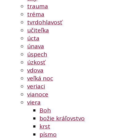
trauma
tréma
tvrdohlavosť
učiteľka
úcta
únava
úspech
úzkosť
vdova
veľká noc
veriaci
vianoce
viera
Boh
božie kráľovstvo
krst
písmo