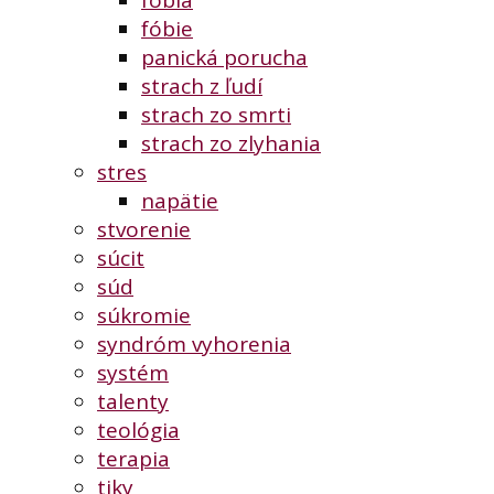
fóbia
fóbie
panická porucha
strach z ľudí
strach zo smrti
strach zo zlyhania
stres
napätie
stvorenie
súcit
súd
súkromie
syndróm vyhorenia
systém
talenty
teológia
terapia
tiky