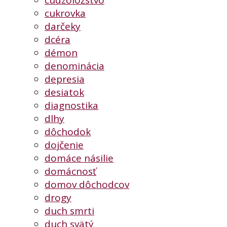
cudzoložstvo
cukrovka
darčeky
dcéra
démon
denominácia
depresia
desiatok
diagnostika
dlhy
dôchodok
dojčenie
domáce násilie
domácnosť
domov dôchodcov
drogy
duch smrti
duch svätý