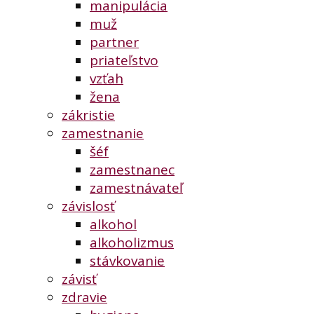
manipulácia
muž
partner
priateľstvo
vzťah
žena
zákristie
zamestnanie
šéf
zamestnanec
zamestnávateľ
závislosť
alkohol
alkoholizmus
stávkovanie
závisť
zdravie