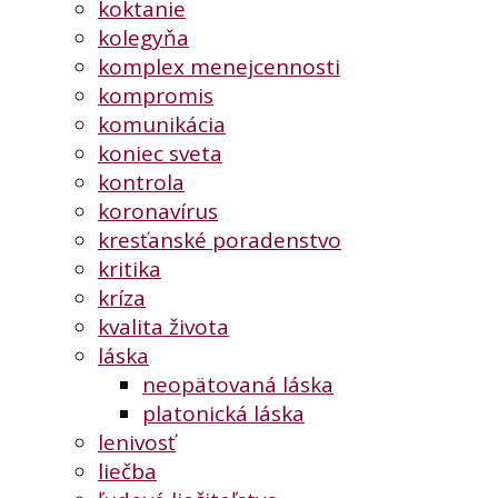
koktanie
kolegyňa
komplex menejcennosti
kompromis
komunikácia
koniec sveta
kontrola
koronavírus
kresťanské poradenstvo
kritika
kríza
kvalita života
láska
neopätovaná láska
platonická láska
lenivosť
liečba