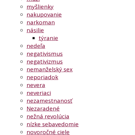
myšlienky
nakupovanie
narkoman
násilie
týranie
nedeľa
negativismus
negativizmus
nemanželský sex
neporiadok
nevera
neveriaci
nezamestnanosť
Nezaradené
nežná revolúcia
nízke sebavedomie
novoročné ciele