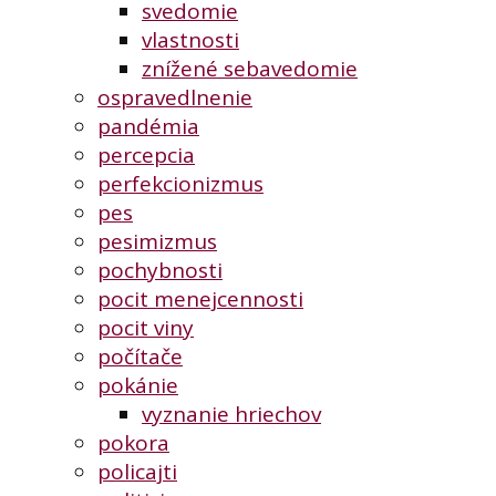
svedomie
vlastnosti
znížené sebavedomie
ospravedlnenie
pandémia
percepcia
perfekcionizmus
pes
pesimizmus
pochybnosti
pocit menejcennosti
pocit viny
počítače
pokánie
vyznanie hriechov
pokora
policajti