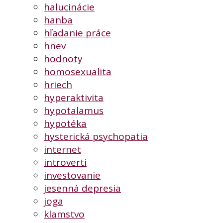
halucinácie
hanba
hľadanie práce
hnev
hodnoty
homosexualita
hriech
hyperaktivita
hypotalamus
hypotéka
hysterická psychopatia
internet
introverti
investovanie
jesenná depresia
joga
klamstvo