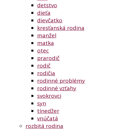
detstvo
dieťa
dievčatko
kresťanská rodina
manžel
matka
otec
prarodič
rodič
rodičia
rodinné problémy
rodinné vzťahy
svokrovci
syn
tínedžer
vnúčatá
rozbitá rodina