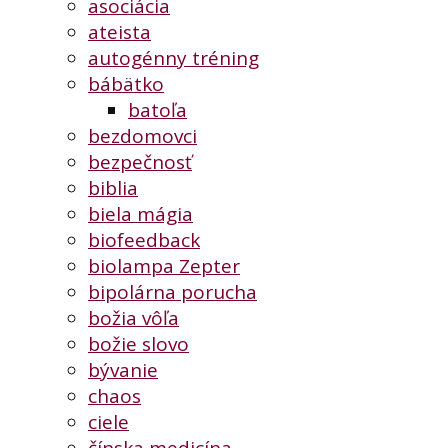
asociácia
ateista
autogénny tréning
bábätko
batoľa
bezdomovci
bezpečnosť
biblia
biela mágia
biofeedback
biolampa Zepter
bipolárna porucha
božia vôľa
božie slovo
bývanie
chaos
ciele