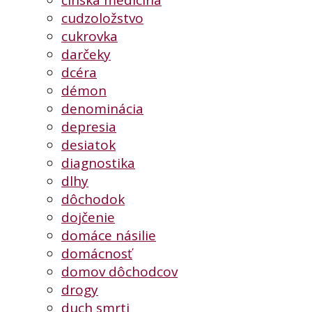
čínska medicína
cudzoložstvo
cukrovka
darčeky
dcéra
démon
denominácia
depresia
desiatok
diagnostika
dlhy
dôchodok
dojčenie
domáce násilie
domácnosť
domov dôchodcov
drogy
duch smrti