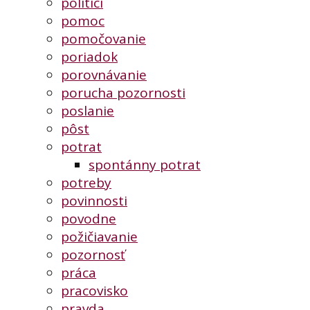
politici
pomoc
pomočovanie
poriadok
porovnávanie
porucha pozornosti
poslanie
pôst
potrat
spontánny potrat
potreby
povinnosti
povodne
požičiavanie
pozornosť
práca
pracovisko
pravda