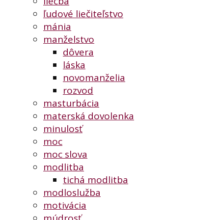
liečba
ľudové liečiteľstvo
mánia
manželstvo
dôvera
láska
novomanželia
rozvod
masturbácia
materská dovolenka
minulosť
moc
moc slova
modlitba
tichá modlitba
modloslužba
motivácia
múdrosť