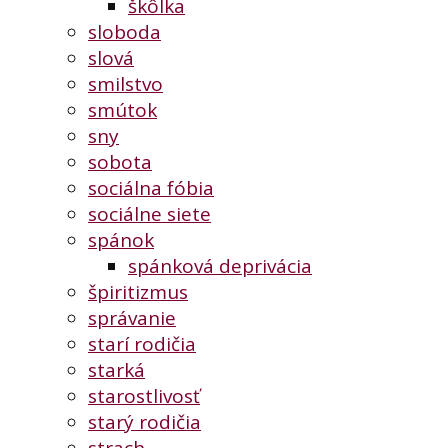
škôlka
sloboda
slová
smilstvo
smútok
sny
sobota
sociálna fóbia
sociálne siete
spánok
spánková deprivácia
špiritizmus
správanie
starí rodičia
starká
starostlivosť
starý rodičia