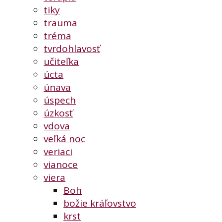
tiky
trauma
tréma
tvrdohlavosť
učiteľka
úcta
únava
úspech
úzkosť
vdova
veľká noc
veriaci
vianoce
viera
Boh
božie kráľovstvo
krst