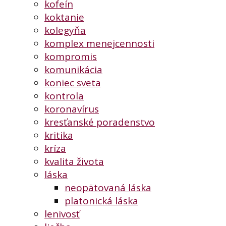
kofeín
koktanie
kolegyňa
komplex menejcennosti
kompromis
komunikácia
koniec sveta
kontrola
koronavírus
kresťanské poradenstvo
kritika
kríza
kvalita života
láska
neopätovaná láska
platonická láska
lenivosť