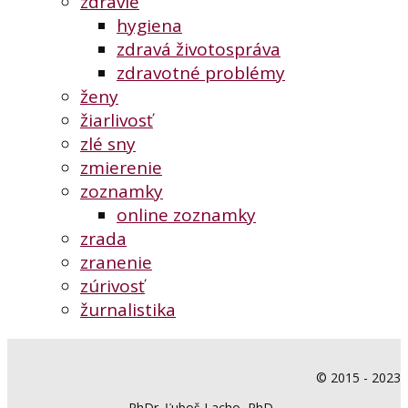
zdravie
hygiena
zdravá životospráva
zdravotné problémy
ženy
žiarlivosť
zlé sny
zmierenie
zoznamky
online zoznamky
zrada
zranenie
zúrivosť
žurnalistika
© 2015 - 2023
PhDr. Ľuboš Lacho, PhD.