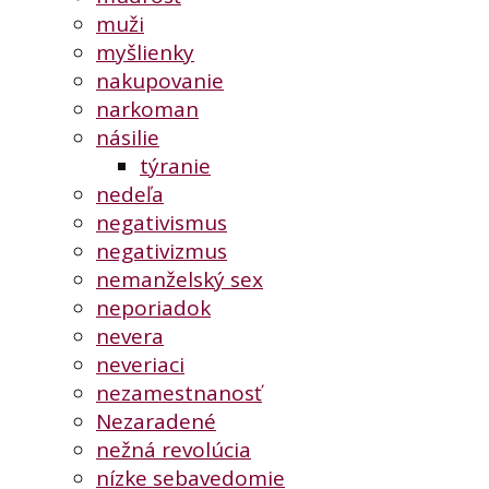
muži
myšlienky
nakupovanie
narkoman
násilie
týranie
nedeľa
negativismus
negativizmus
nemanželský sex
neporiadok
nevera
neveriaci
nezamestnanosť
Nezaradené
nežná revolúcia
nízke sebavedomie