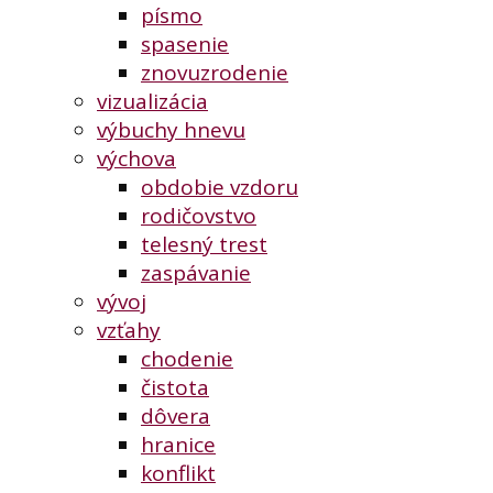
písmo
spasenie
znovuzrodenie
vizualizácia
výbuchy hnevu
výchova
obdobie vzdoru
rodičovstvo
telesný trest
zaspávanie
vývoj
vzťahy
chodenie
čistota
dôvera
hranice
konflikt