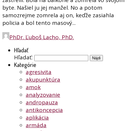
zastrelil. Bola na balkóne a zomrela vo svojom
byte. Našiel ju jej manžel. No a potom
samozrejme zomrela aj on, keďže zasiahla
policia a bol tento masový...
PhDr. Ľuboš Lacho, PhD.
Hľadať
Hľadať:
Kategórie
agresivita
akupunktúra
amok
analyzovanie
andropauza
antikoncepcia
aplikácia
armáda