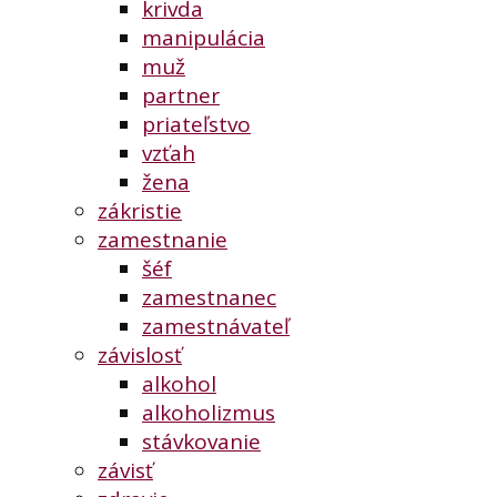
krivda
manipulácia
muž
partner
priateľstvo
vzťah
žena
zákristie
zamestnanie
šéf
zamestnanec
zamestnávateľ
závislosť
alkohol
alkoholizmus
stávkovanie
závisť