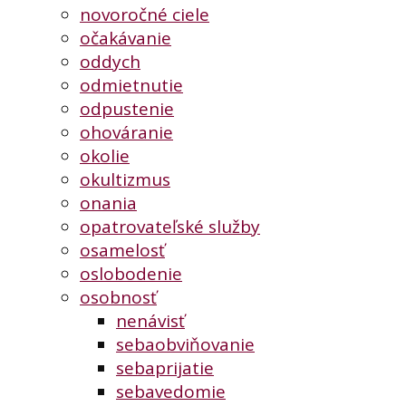
novoročné ciele
očakávanie
oddych
odmietnutie
odpustenie
ohováranie
okolie
okultizmus
onania
opatrovateľské služby
osamelosť
oslobodenie
osobnosť
nenávisť
sebaobviňovanie
sebaprijatie
sebavedomie