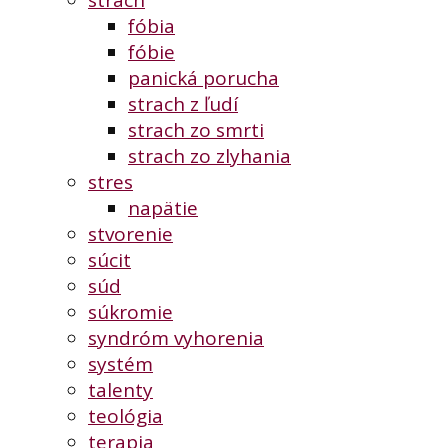
strach
fóbia
fóbie
panická porucha
strach z ľudí
strach zo smrti
strach zo zlyhania
stres
napätie
stvorenie
súcit
súd
súkromie
syndróm vyhorenia
systém
talenty
teológia
terapia