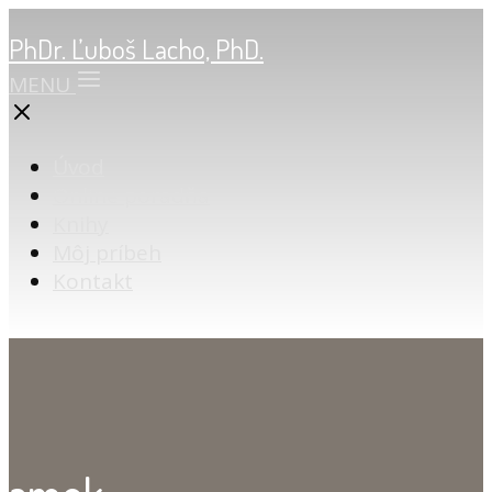
PhDr. Ľuboš Lacho, PhD.
MENU
Úvod
Online poradňa
Knihy
Môj príbeh
Kontakt