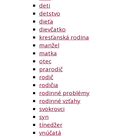
deti
detstvo
dieťa
dievčatko
kresťanská rodina
manžel
matka
otec
prarodič
rodič
rodičia
rodinné problémy
rodinné vzťahy
svokrovci
syn
tínedžer
vnúčatá