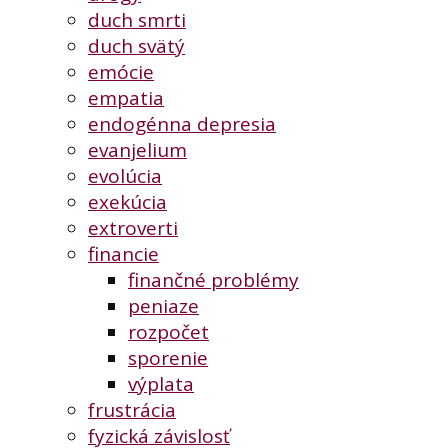
duch smrti
duch svätý
emócie
empatia
endogénna depresia
evanjelium
evolúcia
exekúcia
extroverti
financie
finančné problémy
peniaze
rozpočet
sporenie
výplata
frustrácia
fyzická závislosť