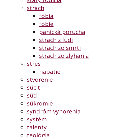
starý rodičia
strach
fóbia
fóbie
panická porucha
strach z ľudí
strach zo smrti
strach zo zlyhania
stres
napätie
stvorenie
súcit
súd
súkromie
syndróm vyhorenia
systém
talenty
teológia