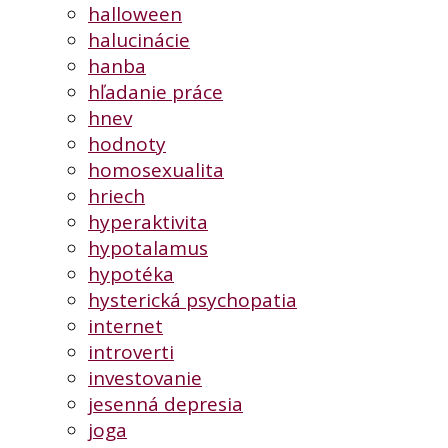
halloween
halucinácie
hanba
hľadanie práce
hnev
hodnoty
homosexualita
hriech
hyperaktivita
hypotalamus
hypotéka
hysterická psychopatia
internet
introverti
investovanie
jesenná depresia
joga