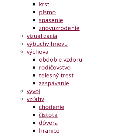
krst
písmo
spasenie
znovuzrodenie
vizualizácia
výbuchy hnevu
výchova
obdobie vzdoru
rodičovstvo
telesný trest
zaspávanie
vývoj
vzťahy
chodenie
čistota
dôvera
hranice