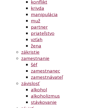
konflikt
krivda
manipulácia
muž
partner
priateľstvo
vzťah
žena
zákristie
zamestnanie
šéf
zamestnanec
zamestnávateľ
závislosť
alkohol
alkoholizmus
stávkovanie