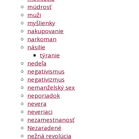
múdrosť
muži
myšlienky
nakupovanie
narkoman
násilie
týranie
nedeľa
negativismus
negativizmus
nemanželský sex
neporiadok
nevera
neveriaci
nezamestnanosť
Nezaradené
nežná revolúcia