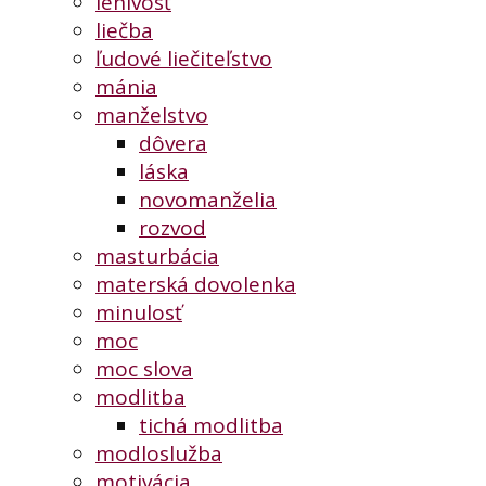
lenivosť
liečba
ľudové liečiteľstvo
mánia
manželstvo
dôvera
láska
novomanželia
rozvod
masturbácia
materská dovolenka
minulosť
moc
moc slova
modlitba
tichá modlitba
modloslužba
motivácia