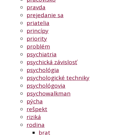
pravda
prejedanie sa
priatelia
princípy
priority
problém
psychiatria
psychická závislosť
psychológia
psychologické techniky
psychológovia
psychowalkman
pýcha
rešpekt
riziká
rodina
brat