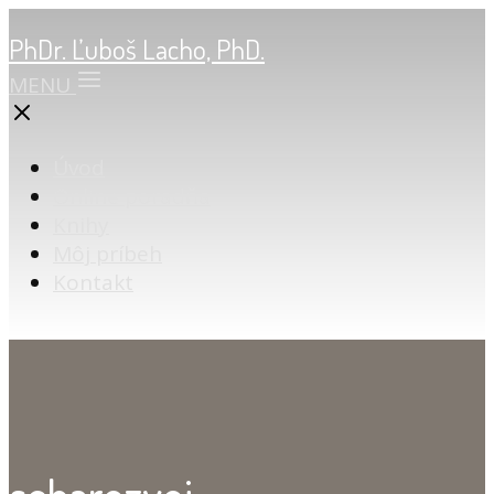
PhDr. Ľuboš Lacho, PhD.
MENU
Úvod
Online poradňa
Knihy
Môj príbeh
Kontakt