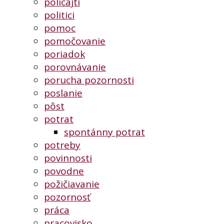
policajti
politici
pomoc
pomočovanie
poriadok
porovnávanie
porucha pozornosti
poslanie
pôst
potrat
spontánny potrat
potreby
povinnosti
povodne
požičiavanie
pozornosť
práca
pracovisko