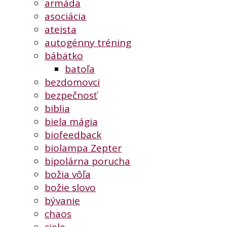
armáda
asociácia
ateista
autogénny tréning
bábätko
batoľa
bezdomovci
bezpečnosť
biblia
biela mágia
biofeedback
biolampa Zepter
bipolárna porucha
božia vôľa
božie slovo
bývanie
chaos