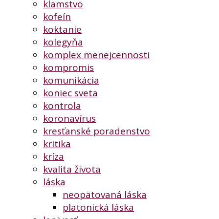
klamstvo
kofeín
koktanie
kolegyňa
komplex menejcennosti
kompromis
komunikácia
koniec sveta
kontrola
koronavírus
kresťanské poradenstvo
kritika
kríza
kvalita života
láska
neopätovaná láska
platonická láska