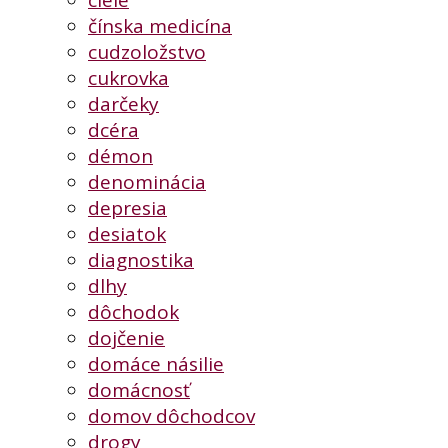
ciele
čínska medicína
cudzoložstvo
cukrovka
darčeky
dcéra
démon
denominácia
depresia
desiatok
diagnostika
dlhy
dôchodok
dojčenie
domáce násilie
domácnosť
domov dôchodcov
drogy