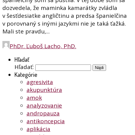
španielčiny som sa pustila. V tej dobe som sa
dozvedela, že maminka kamarátky zvládla
v šesťdesiatke angličtinu a predsa španielčina
v porovnaný s inými jazykmi nie je taká ťažká.
Mali ste pravdu,...
PhDr. Ľuboš Lacho, PhD.
Hľadať
Hľadať:
Kategórie
agresivita
akupunktúra
amok
analyzovanie
andropauza
antikoncepcia
aplikácia