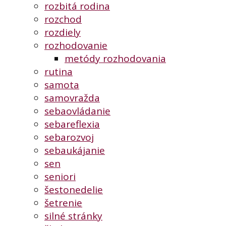
rozbitá rodina
rozchod
rozdiely
rozhodovanie
metódy rozhodovania
rutina
samota
samovražda
sebaovládanie
sebareflexia
sebarozvoj
sebaukájanie
sen
seniori
šestonedelie
šetrenie
silné stránky