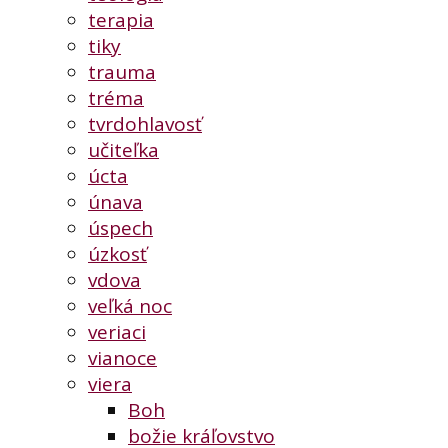
terapia
tiky
trauma
tréma
tvrdohlavosť
učiteľka
úcta
únava
úspech
úzkosť
vdova
veľká noc
veriaci
vianoce
viera
Boh
božie kráľovstvo