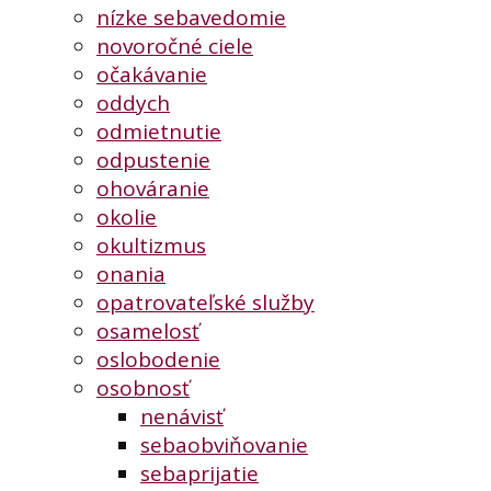
nízke sebavedomie
novoročné ciele
očakávanie
oddych
odmietnutie
odpustenie
ohováranie
okolie
okultizmus
onania
opatrovateľské služby
osamelosť
oslobodenie
osobnosť
nenávisť
sebaobviňovanie
sebaprijatie