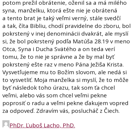
potom prežil obrátenie, oženil sa a má milého
syna, manželku, ktorá ešte nie je obrátená
a tento brat je taký veľmi verný, stále svedčí
a tak, číta Bibliu, chodí pravidelne do zboru, bol
pokrstený v inej denominácii dvakrát, ale myslí
si, že bol pokrstený podľa Matúša 28.19 v meno
Otca, Syna i Ducha Svätého a on teda verí
tomu, že to nie je správne a že by mal byť
pokrstený ešte raz v meno Pána Ježiša Krista.
Vysvetľujeme mu to Božím slovom, ale nedá si
to vysvetliť. Moja manželka si myslí, že to môže
byť následok toho úrazu, tak som ťa chcel
veľmi, alebo vás som chcel veľmi pekne
poprosiť o radu a veľmi pekne ďakujem vopred
za odpoveď. Zdravím vás, poslucháč z Čiech.
PhDr. Ľuboš Lacho, PhD.