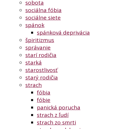
sobota
sociálna fóbia
sociálne siete
spánok
spánková deprivácia
špiritizmus
správanie
starí rodičia
starká
starostlivosť
starý rodičia
strach
fóbia
fóbie
panická porucha
strach z ľudí
strach zo smrti