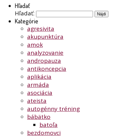
Hľadať
Hľadať:
Kategórie
agresivita
akupunktúra
amok
analyzovanie
andropauza
antikoncepcia
aplikácia
armáda
asociácia
ateista
autogénny tréning
bábätko
batoľa
bezdomovci