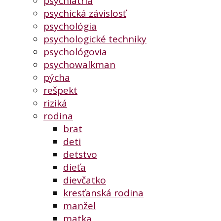
psychiatria
psychická závislosť
psychológia
psychologické techniky
psychológovia
psychowalkman
pýcha
rešpekt
riziká
rodina
brat
deti
detstvo
dieťa
dievčatko
kresťanská rodina
manžel
matka