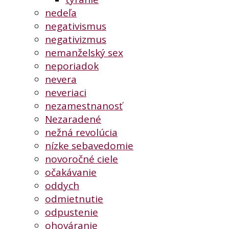
nedeľa
negativismus
negativizmus
nemanželský sex
neporiadok
nevera
neveriaci
nezamestnanosť
Nezaradené
nežná revolúcia
nízke sebavedomie
novoročné ciele
očakávanie
oddych
odmietnutie
odpustenie
ohováranie