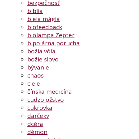
bezpečnosť
biblia
biela mágia
biofeedback
biolampa Zepter
bipolárna porucha
božia vôľa
božie slovo
bývanie
chaos
ciele
čínska medicína
cudzoložstvo
cukrovka
darčeky
dcéra
démon