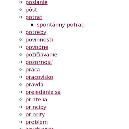
poslanie
pôst
potrat
spontánny potrat
potreby
povinnosti
povodne
požičiavanie
pozornosť
práca
pracovisko
pravda
prejedanie sa
priatelia
princípy
priority
problém