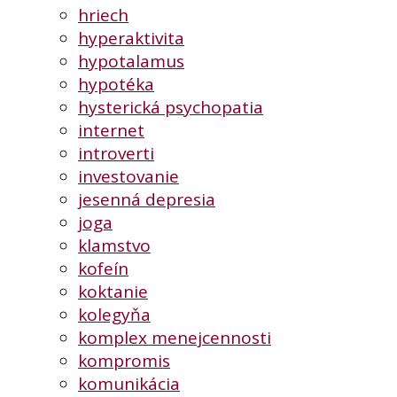
hriech
hyperaktivita
hypotalamus
hypotéka
hysterická psychopatia
internet
introverti
investovanie
jesenná depresia
joga
klamstvo
kofeín
koktanie
kolegyňa
komplex menejcennosti
kompromis
komunikácia