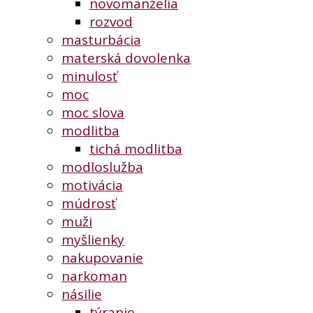
novomanželia
rozvod
masturbácia
materská dovolenka
minulosť
moc
moc slova
modlitba
tichá modlitba
modloslužba
motivácia
múdrosť
muži
myšlienky
nakupovanie
narkoman
násilie
týranie