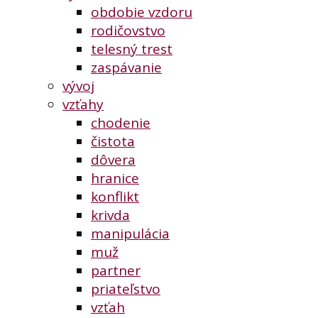
obdobie vzdoru
rodičovstvo
telesný trest
zaspávanie
vývoj
vzťahy
chodenie
čistota
dôvera
hranice
konflikt
krivda
manipulácia
muž
partner
priateľstvo
vzťah