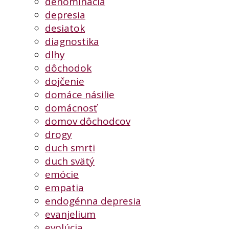
denominácia
depresia
desiatok
diagnostika
dlhy
dôchodok
dojčenie
domáce násilie
domácnosť
domov dôchodcov
drogy
duch smrti
duch svätý
emócie
empatia
endogénna depresia
evanjelium
evolúcia