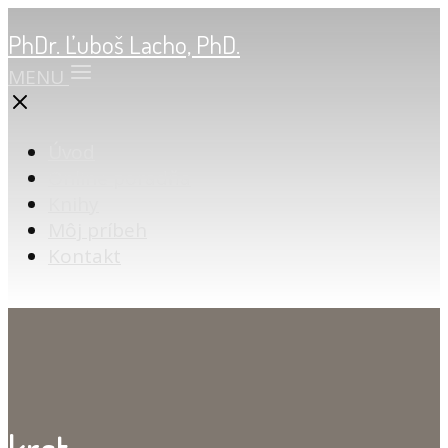
PhDr. Ľuboš Lacho, PhD.
MENU
Úvod
Online poradňa
Knihy
Môj príbeh
Kontakt