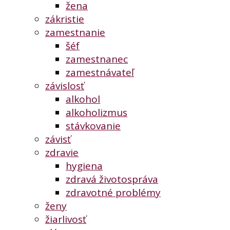
žena
zákristie
zamestnanie
šéf
zamestnanec
zamestnávateľ
závislosť
alkohol
alkoholizmus
stávkovanie
závisť
zdravie
hygiena
zdravá životospráva
zdravotné problémy
ženy
žiarlivosť