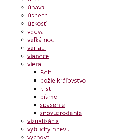
únava
úspech
úzkosť
vdova
veľká noc
veriaci
vianoce
viera
Boh
božie kráľovstvo
krst
písmo
spasenie
znovuzrodenie
vizualizácia
výbuchy hnevu
výchova