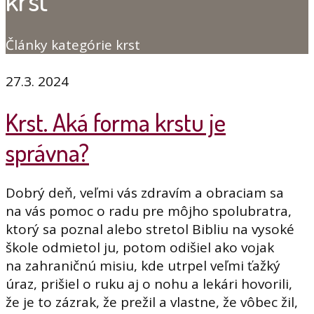
krst
Články kategórie krst
27.3. 2024
Krst. Aká forma krstu je
správna?
Dobrý deň, veľmi vás zdravím a obraciam sa
na vás pomoc o radu pre môjho spolubratra,
ktorý sa poznal alebo stretol Bibliu na vysoké
škole odmietol ju, potom odišiel ako vojak
na zahraničnú misiu, kde utrpel veľmi ťažký
úraz, prišiel o ruku aj o nohu a lekári hovorili,
že je to zázrak, že prežil a vlastne, že vôbec žil,