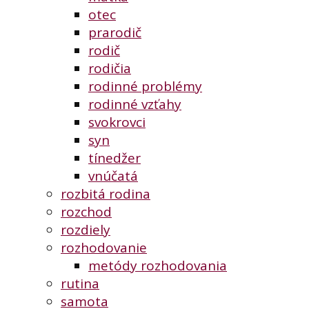
otec
prarodič
rodič
rodičia
rodinné problémy
rodinné vzťahy
svokrovci
syn
tínedžer
vnúčatá
rozbitá rodina
rozchod
rozdiely
rozhodovanie
metódy rozhodovania
rutina
samota