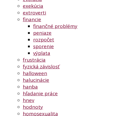
exekúcia
extroverti
financie
finančné problémy
peniaze
rozpočet
sporenie
výplata
frustrácia
fyzická závislosť
halloween
halucinácie
hanba
hľadanie práce
hnev
hodnoty
homosexualita