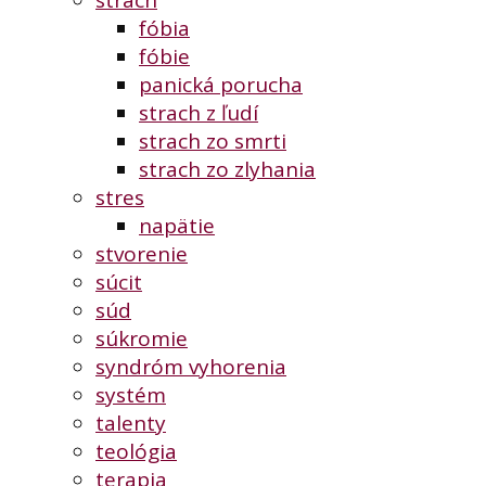
strach
fóbia
fóbie
panická porucha
strach z ľudí
strach zo smrti
strach zo zlyhania
stres
napätie
stvorenie
súcit
súd
súkromie
syndróm vyhorenia
systém
talenty
teológia
terapia