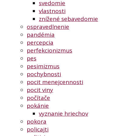
svedomie
vlastnosti
znížené sebavedomie
ospravedlnenie
pandémia
percepcia
perfekcionizmus
pes
pesimizmus
pochybnosti
pocit menejcennosti
pocit viny
počítače
pokánie
vyznanie hriechov
pokora
policajti