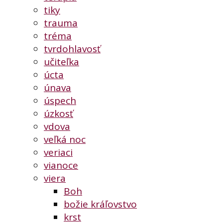
tiky
trauma
tréma
tvrdohlavosť
učiteľka
úcta
únava
úspech
úzkosť
vdova
veľká noc
veriaci
vianoce
viera
Boh
božie kráľovstvo
krst