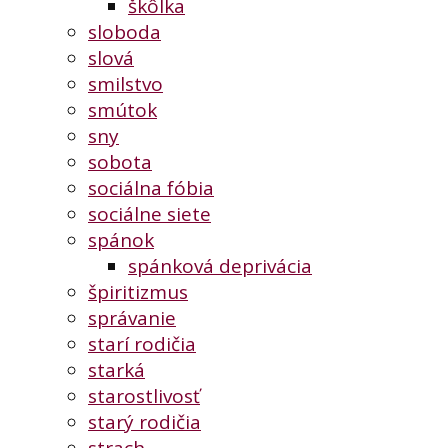
škôlka
sloboda
slová
smilstvo
smútok
sny
sobota
sociálna fóbia
sociálne siete
spánok
spánková deprivácia
špiritizmus
správanie
starí rodičia
starká
starostlivosť
starý rodičia