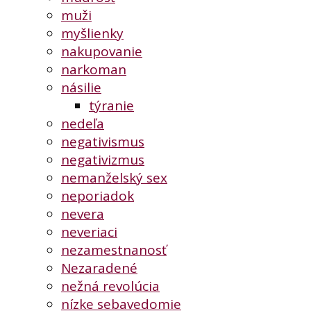
muži
myšlienky
nakupovanie
narkoman
násilie
týranie
nedeľa
negativismus
negativizmus
nemanželský sex
neporiadok
nevera
neveriaci
nezamestnanosť
Nezaradené
nežná revolúcia
nízke sebavedomie