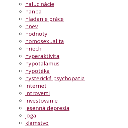
halucinácie
hanba
hľadanie práce
hnev
hodnoty
homosexualita
hriech
hyperaktivita
hypotalamus
hypotéka
hysterická psychopatia
internet
introverti
investovanie
jesenná depresia
joga
klamstvo