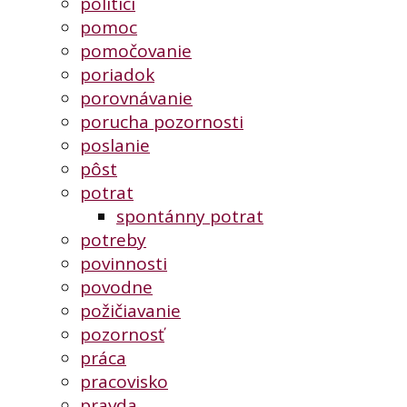
politici
pomoc
pomočovanie
poriadok
porovnávanie
porucha pozornosti
poslanie
pôst
potrat
spontánny potrat
potreby
povinnosti
povodne
požičiavanie
pozornosť
práca
pracovisko
pravda