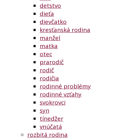
detstvo
dieťa
dievčatko
kresťanská rodina
manžel
matka
otec
prarodič
rodič
rodičia
rodinné problémy
rodinné vzťahy
svokrovci
syn
tínedžer
vnúčatá
rozbitá rodina