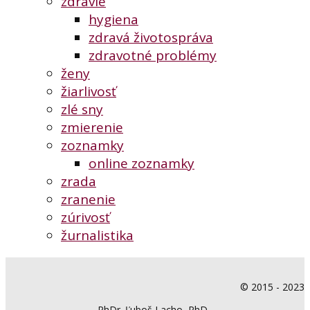
zdravie
hygiena
zdravá životospráva
zdravotné problémy
ženy
žiarlivosť
zlé sny
zmierenie
zoznamky
online zoznamky
zrada
zranenie
zúrivosť
žurnalistika
© 2015 - 2023
PhDr. Ľuboš Lacho, PhD.