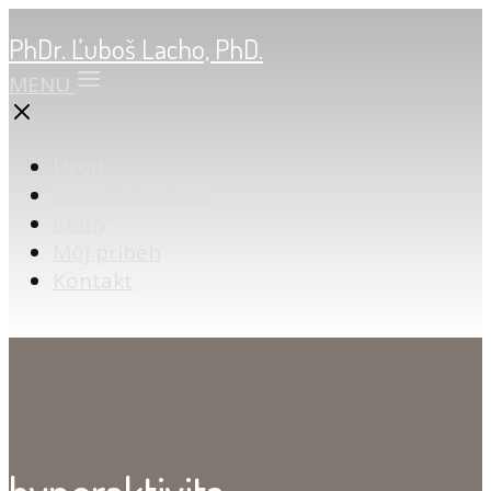
PhDr. Ľuboš Lacho, PhD.
MENU
Úvod
Online poradňa
Knihy
Môj príbeh
Kontakt