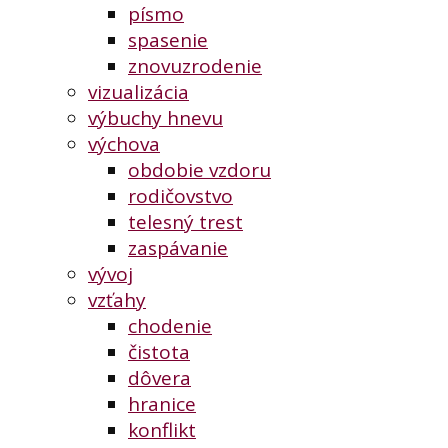
písmo
spasenie
znovuzrodenie
vizualizácia
výbuchy hnevu
výchova
obdobie vzdoru
rodičovstvo
telesný trest
zaspávanie
vývoj
vzťahy
chodenie
čistota
dôvera
hranice
konflikt