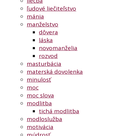
liečba
ľudové liečiteľstvo
mánia
manželstvo
dôvera
láska
novomanželia
rozvod
masturbácia
materská dovolenka
minulosť
moc
moc slova
modlitba
tichá modlitba
modloslužba
motivácia
múdrosť