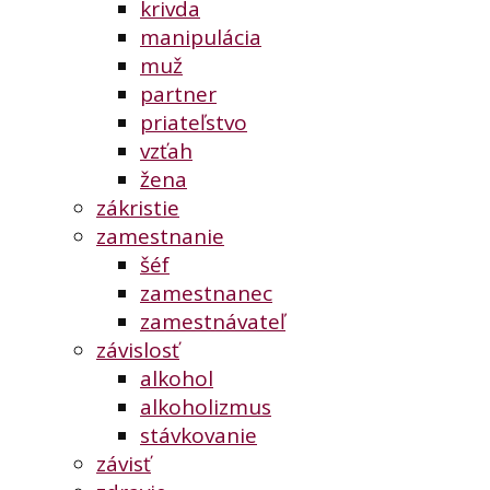
krivda
manipulácia
muž
partner
priateľstvo
vzťah
žena
zákristie
zamestnanie
šéf
zamestnanec
zamestnávateľ
závislosť
alkohol
alkoholizmus
stávkovanie
závisť