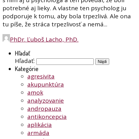
s ním aj u psychológa a ten povedal, že boli
potrebné aj lieky. A vlastne ten psycholog ju
podporuje k tomu, aby bola trpezlivá. Ale ona
tu píše, že stráca trpezlivosť a nemá...
PhDr. Ľuboš Lacho, PhD.
Hľadať
Hľadať:
Kategórie
agresivita
akupunktúra
amok
analyzovanie
andropauza
antikoncepcia
aplikácia
armáda