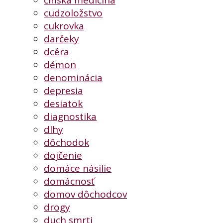
čínska medicína
cudzoložstvo
cukrovka
darčeky
dcéra
démon
denominácia
depresia
desiatok
diagnostika
dlhy
dôchodok
dojčenie
domáce násilie
domácnosť
domov dôchodcov
drogy
duch smrti