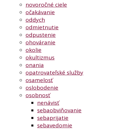
novoročné ciele
očakávanie
oddych
odmietnutie
odpustenie
ohováranie
okolie
okultizmus
onania
opatrovateľské služby
osamelosť
oslobodenie
osobnosť
nenávisť
sebaobviňovanie
sebaprijatie
sebavedomie