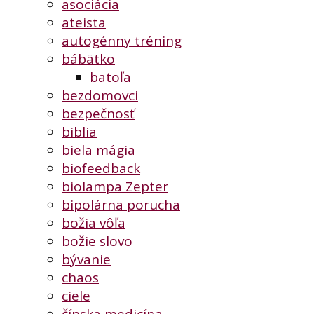
asociácia
ateista
autogénny tréning
bábätko
batoľa
bezdomovci
bezpečnosť
biblia
biela mágia
biofeedback
biolampa Zepter
bipolárna porucha
božia vôľa
božie slovo
bývanie
chaos
ciele