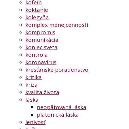
kofeín
koktanie
kolegyňa
komplex menejcennosti
kompromis
komunikácia
koniec sveta
kontrola
koronavírus
kresťanské poradenstvo
kritika
kríza
kvalita života
láska
neopätovaná láska
platonická láska
lenivosť