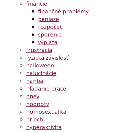
financie
finančné problémy
peniaze
rozpočet
sporenie
výplata
frustrácia
fyzická závislosť
halloween
halucinácie
hanba
hľadanie práce
hnev
hodnoty
homosexualita
hriech
hyperaktivita