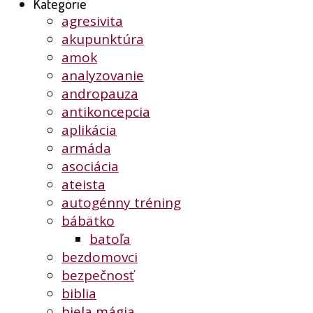
Kategórie
agresivita
akupunktúra
amok
analyzovanie
andropauza
antikoncepcia
aplikácia
armáda
asociácia
ateista
autogénny tréning
bábätko
batoľa
bezdomovci
bezpečnosť
biblia
biela mágia