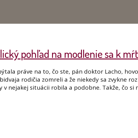
iblický pohľad na modlenie sa k m
tala práve na to, čo ste, pán doktor Lacho, hovor
obidvaja rodičia zomreli a že niekedy sa zvykne ro
v nejakej situácii robila a podobne. Takže, čo si 