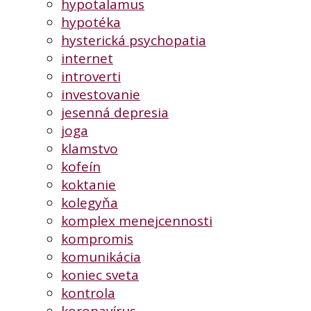
hypotalamus
hypotéka
hysterická psychopatia
internet
introverti
investovanie
jesenná depresia
joga
klamstvo
kofeín
koktanie
kolegyňa
komplex menejcennosti
kompromis
komunikácia
koniec sveta
kontrola