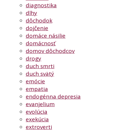
diagnostika
dlhy
dôchodok
dojčenie
domáce násilie
domácnosť
domov dôchodcov
drogy
duch smrti
duch svätý
emócie
empatia
endogénna depresia
evanjelium
evolúcia
exekúcia
extroverti