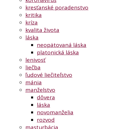
koronavírus
kresťanské poradenstvo
kritika
kríza
kvalita života
láska
neopätovaná láska
platonická láska
lenivosť
liečba
ľudové liečiteľstvo
mánia
manželstvo
dôvera
láska
novomanželia
rozvod
masturbácia