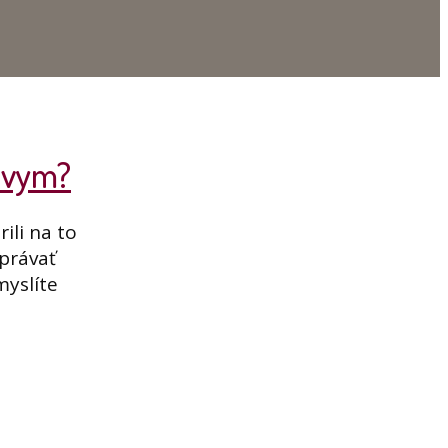
ŕtvym?
ili na to
zprávať
myslíte