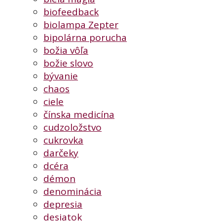
biofeedback
biolampa Zepter
bipolárna porucha
božia vôľa
božie slovo
bývanie
chaos
ciele
čínska medicína
cudzoložstvo
cukrovka
darčeky
dcéra
démon
denominácia
depresia
desiatok