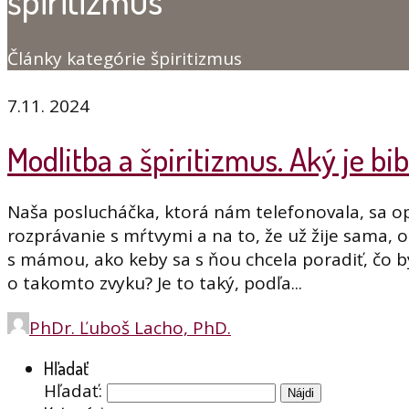
špiritizmus
Články kategórie špiritizmus
7.11. 2024
Modlitba a špiritizmus. Aký je b
Naša poslucháčka, ktorá nám telefonovala, sa opý
rozprávanie s mŕtvymi a na to, že už žije sama, 
s mámou, ako keby sa s ňou chcela poradiť, čo by 
o takomto zvyku? Je to taký, podľa...
PhDr. Ľuboš Lacho, PhD.
Hľadať
Hľadať: