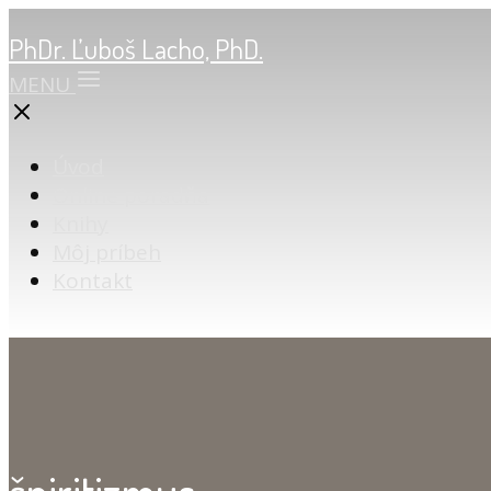
PhDr. Ľuboš Lacho, PhD.
MENU
Úvod
Online poradňa
Knihy
Môj príbeh
Kontakt