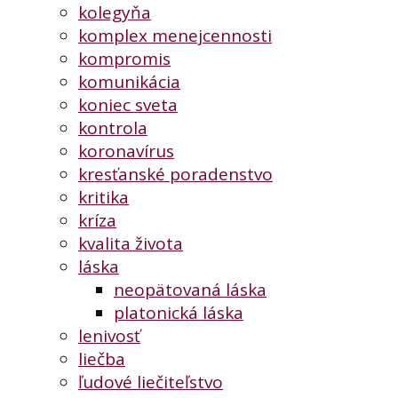
kolegyňa
komplex menejcennosti
kompromis
komunikácia
koniec sveta
kontrola
koronavírus
kresťanské poradenstvo
kritika
kríza
kvalita života
láska
neopätovaná láska
platonická láska
lenivosť
liečba
ľudové liečiteľstvo