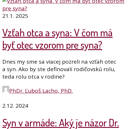
21.1. 2025
Vzťah otca a syna: V čom má
byť otec vzorom pre syna?
Dnes my sme sa viacej pozreli na vzťah otec
a syn. Ako by ste definovali rodičovskú rolu,
teda rolu otca v rodine?
PhDr. Ľuboš Lacho, PhD.
2.12. 2024
Syn v armáde: Aký je názor Dr.