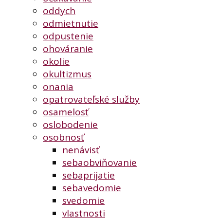
oddych
odmietnutie
odpustenie
ohováranie
okolie
okultizmus
onania
opatrovateľské služby
osamelosť
oslobodenie
osobnosť
nenávisť
sebaobviňovanie
sebaprijatie
sebavedomie
svedomie
vlastnosti