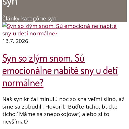
syn
Články kategórie syn
13.7. 2026
Syn so zlým snom. Sú
emocionálne nabité sny u detí
normálne?
Náš syn kričal minulú noc zo sna veľmi silno, až
sme sa zobudili. Hovoril: ‚Buďte ticho, buďte
ticho.‘ Máme sa znepokojovať, alebo si to
nevšímať?