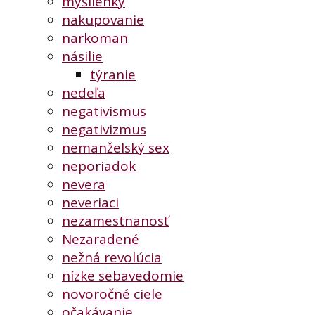
myšlienky
nakupovanie
narkoman
násilie
týranie
nedeľa
negativismus
negativizmus
nemanželský sex
neporiadok
nevera
neveriaci
nezamestnanosť
Nezaradené
nežná revolúcia
nízke sebavedomie
novoročné ciele
očakávanie