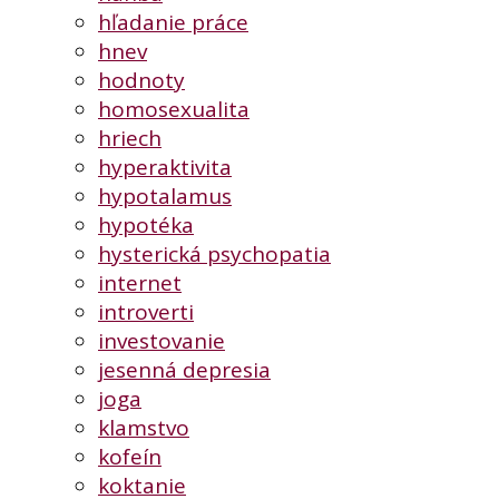
hľadanie práce
hnev
hodnoty
homosexualita
hriech
hyperaktivita
hypotalamus
hypotéka
hysterická psychopatia
internet
introverti
investovanie
jesenná depresia
joga
klamstvo
kofeín
koktanie