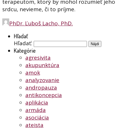
terapeutom, ktorý by mohol rozumieť jeho
srdcu, nevieme, či to príjme.
PhDr. Ľuboš Lacho, PhD.
Hľadať
Hľadať:
Kategórie
agresivita
akupunktúra
amok
analyzovanie
andropauza
antikoncepcia
aplikácia
armáda
asociácia
ateista