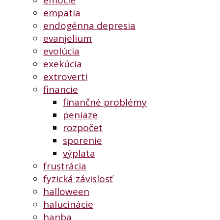
empatia
endogénna depresia
evanjelium
evolúcia
exekúcia
extroverti
financie
finančné problémy
peniaze
rozpočet
sporenie
výplata
frustrácia
fyzická závislosť
halloween
halucinácie
hanba