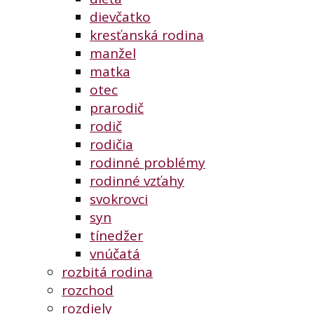
dievčatko
kresťanská rodina
manžel
matka
otec
prarodič
rodič
rodičia
rodinné problémy
rodinné vzťahy
svokrovci
syn
tínedžer
vnúčatá
rozbitá rodina
rozchod
rozdiely