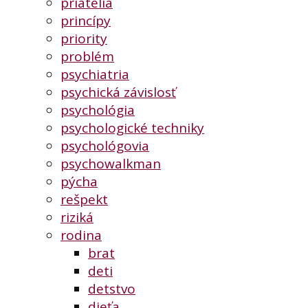
priatelia
princípy
priority
problém
psychiatria
psychická závislosť
psychológia
psychologické techniky
psychológovia
psychowalkman
pýcha
rešpekt
riziká
rodina
brat
deti
detstvo
dieťa