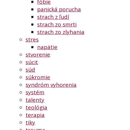
fóbie
panická porucha
strach z ľudí
strach zo smrti
strach zo zlyhania
stres
napätie
stvorenie
súcit
súd
súkromie
syndróm vyhorenia
systém
talenty
teológia
terapia
tiky
trauma