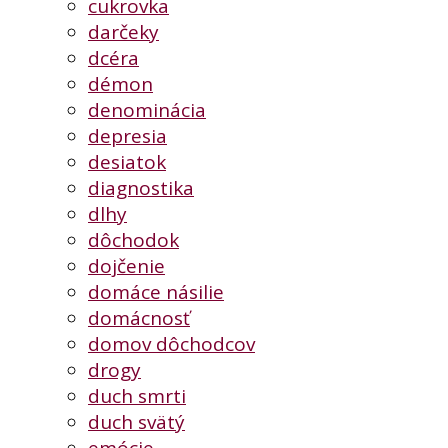
cukrovka
darčeky
dcéra
démon
denominácia
depresia
desiatok
diagnostika
dlhy
dôchodok
dojčenie
domáce násilie
domácnosť
domov dôchodcov
drogy
duch smrti
duch svätý
emócie