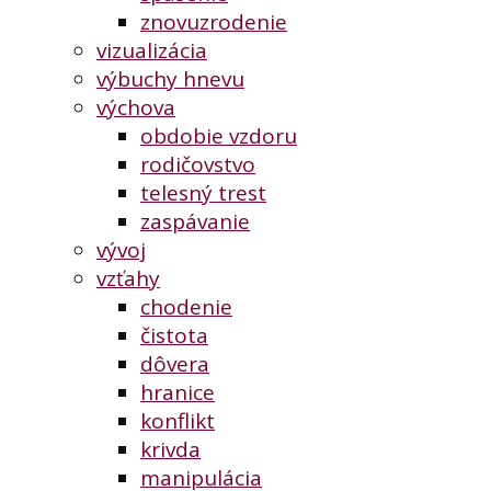
znovuzrodenie
vizualizácia
výbuchy hnevu
výchova
obdobie vzdoru
rodičovstvo
telesný trest
zaspávanie
vývoj
vzťahy
chodenie
čistota
dôvera
hranice
konflikt
krivda
manipulácia