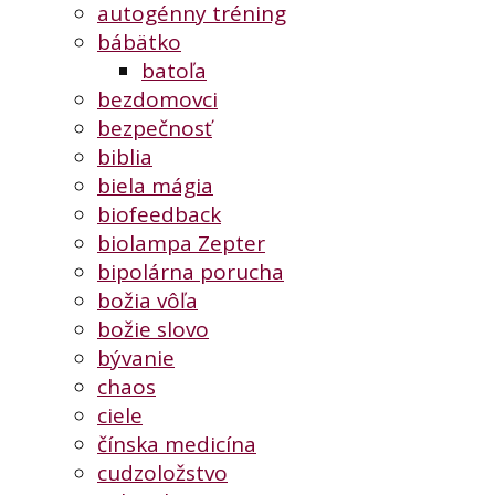
autogénny tréning
bábätko
batoľa
bezdomovci
bezpečnosť
biblia
biela mágia
biofeedback
biolampa Zepter
bipolárna porucha
božia vôľa
božie slovo
bývanie
chaos
ciele
čínska medicína
cudzoložstvo