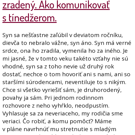
zradený. Ako komunikovať
s tínedžerom.
Syn sa nešťastne zaľúbil v deviatom ročníku,
dievča to nebralo vážne, syn áno. Syn má verné
srdce, ona ho zradila, vymenila ho za iného. Je
mi jasné, že v tomto veku takéto vzťahy nie sú
vhodné, syn sa z toho nevie už druhý rok
dostať, nechce o tom hovoriť ani s nami, ani so
staršími súrodencami, neventiluje to s nikým.
Chce si všetko vyriešiť sám, je druhorodený,
povahy ja sám. Pri jednom rodinnom
rozhovore z neho vyhŕklo, neodpustím.
Vyhlasuje sa za neveriaceho, my rodičia sme
veriaci. Čo robiť, a komu pomôcť? Máme
v pláne navrhnúť mu stretnutie s mladým