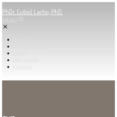
PhDr. Ľuboš Lacho, PhD.
MENU
Úvod
Online poradňa
Knihy
Môj príbeh
Kontakt