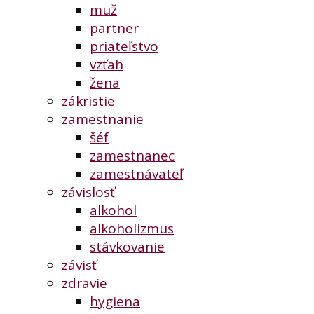
muž
partner
priateľstvo
vzťah
žena
zákristie
zamestnanie
šéf
zamestnanec
zamestnávateľ
závislosť
alkohol
alkoholizmus
stávkovanie
závisť
zdravie
hygiena