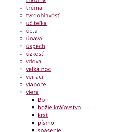
tréma
tvrdohlavosť
učiteľka
úcta
únava
úspech
úzkosť
vdova
veľká noc
veriaci
vianoce
viera
Boh
božie kráľovstvo
krst
písmo
spasenie