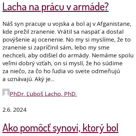
Lacha na prácu v armáde?
Náš syn pracuje u vojska a bol aj v Afganistane,
kde prežil zranenie. Vrátil sa naspäť a dostal
povýšenie aj ocenenie. No my si myslíme, že to
zranenie si zapríčinil sám, lebo my sme
nechceli, aby odišiel do armády. Nemáme spolu
veľmi dobrý vzťah, on si myslí, že ho súdime
za niečo, za čo ho ľudia vo svete odmeňujú
a uznávajú. Aký je...
PhDr. Ľuboš Lacho, PhD.
2.6. 2024
Ako pomôcť synovi, ktorý bol