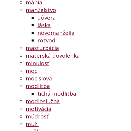
mánia
manželstvo
dôvera
láska
novomanželia
rozvod
masturbácia
materská dovolenka
minulosť
moc
moc slova
modlitba
tichá modlitba
modloslužba
motivácia
múdrosť
muži