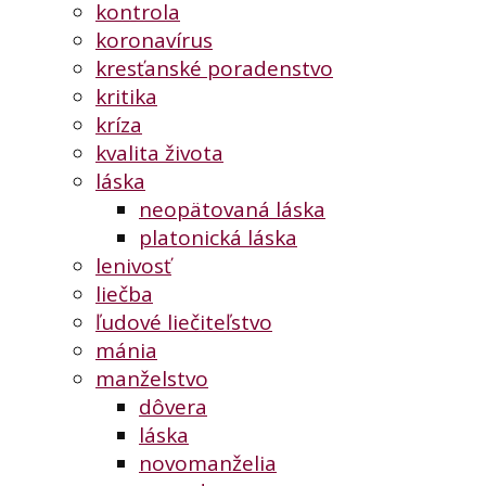
kontrola
koronavírus
kresťanské poradenstvo
kritika
kríza
kvalita života
láska
neopätovaná láska
platonická láska
lenivosť
liečba
ľudové liečiteľstvo
mánia
manželstvo
dôvera
láska
novomanželia