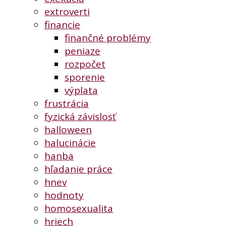
extroverti
financie
finančné problémy
peniaze
rozpočet
sporenie
výplata
frustrácia
fyzická závislosť
halloween
halucinácie
hanba
hľadanie práce
hnev
hodnoty
homosexualita
hriech