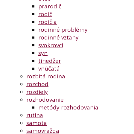
prarodič
rodič
rodičia
rodinné problémy
rodinné vzťahy
svokrovci
syn
tínedžer
vnúčatá
rozbitá rodina
rozchod
rozdiely
rozhodovanie
metódy rozhodovania
rutina
samota
samovražda