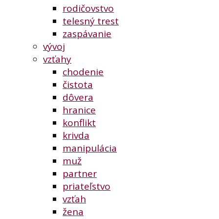
rodičovstvo
telesný trest
zaspávanie
vývoj
vzťahy
chodenie
čistota
dôvera
hranice
konflikt
krivda
manipulácia
muž
partner
priateľstvo
vzťah
žena