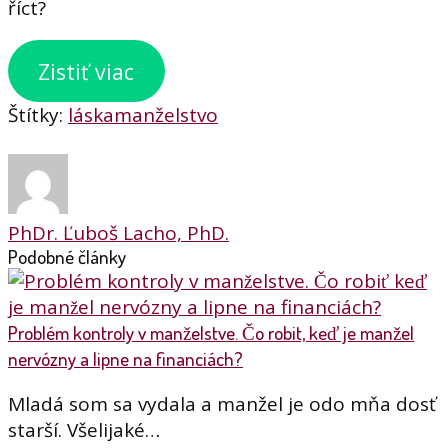
říct?
Zistiť viac
Štítky:
láska
manželstvo
PhDr. Ľuboš Lacho, PhD.
Podobné články
Problém kontroly v manželstve. Čo robit, keď je manžel
nervózny a lipne na financiách?
Mladá som sa vydala a manžel je odo mňa dosť
starší. Všelijaké…