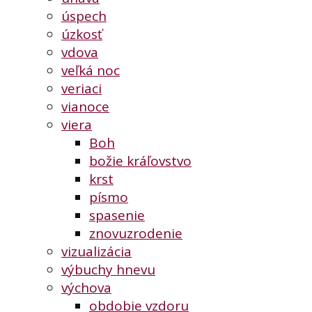
úspech
úzkosť
vdova
veľká noc
veriaci
vianoce
viera
Boh
božie kráľovstvo
krst
písmo
spasenie
znovuzrodenie
vizualizácia
výbuchy hnevu
výchova
obdobie vzdoru