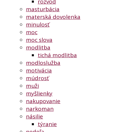
rozvod
masturbácia
materská dovolenka
minulosť
moc
moc slova
modlitba
tichá modlitba
modloslužba
motivácia
múdrosť
muži
myšlienky
nakupovanie
narkoman
násilie
týranie
nedeľa