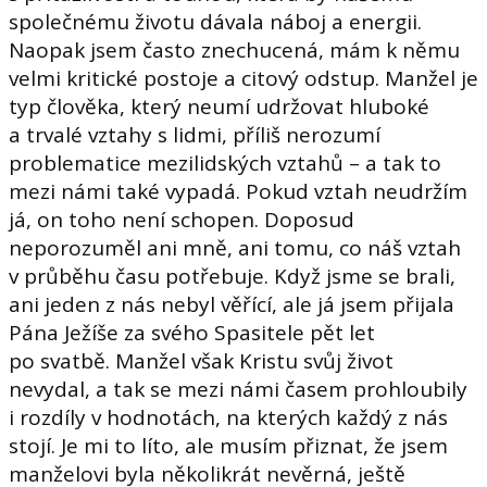
společnému životu dávala náboj a energii.
Naopak jsem často znechucená, mám k němu
velmi kritické postoje a citový odstup. Manžel je
typ člověka, který neumí udržovat hluboké
a trvalé vztahy s lidmi, příliš nerozumí
problematice mezilidských vztahů – a tak to
mezi námi také vypadá. Pokud vztah neudržím
já, on toho není schopen. Doposud
neporozuměl ani mně, ani tomu, co náš vztah
v průběhu času potřebuje. Když jsme se brali,
ani jeden z nás nebyl věřící, ale já jsem přijala
Pána Ježíše za svého Spasitele pět let
po svatbě. Manžel však Kristu svůj život
nevydal, a tak se mezi námi časem prohloubily
i rozdíly v hodnotách, na kterých každý z nás
stojí. Je mi to líto, ale musím přiznat, že jsem
manželovi byla několikrát nevěrná, ještě