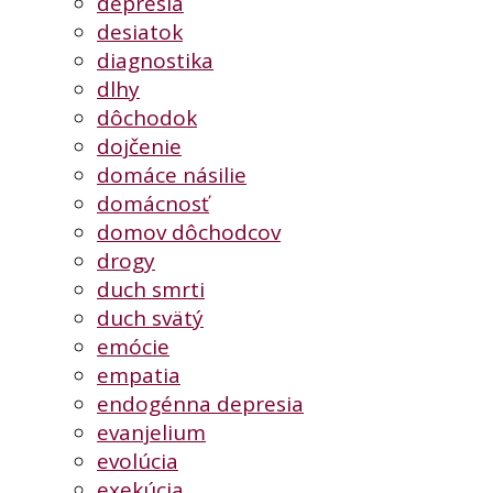
depresia
desiatok
diagnostika
dlhy
dôchodok
dojčenie
domáce násilie
domácnosť
domov dôchodcov
drogy
duch smrti
duch svätý
emócie
empatia
endogénna depresia
evanjelium
evolúcia
exekúcia