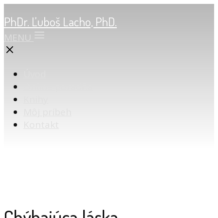
PhDr. Ľuboš Lacho, PhD.
MENU
Úvod
Online poradňa
Knihy
Môj príbeh
Kontakt
Chýbajúca láska