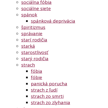
sociálna fóbia
sociálne siete
spánok
spánková deprivácia
špiritizmus
správanie
starí rodičia
starká
starostlivosť
starý rodičia
strach
fóbia
fóbie
panická porucha
strach z ľudí
strach zo smrti
strach zo zlyhania