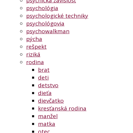
psychická závislosť
psychológia
psychologické techniky
psychológovia
psychowalkman
pýcha
rešpekt
riziká
rodina
brat
deti
detstvo
dieťa
dievčatko
kresťanská rodina
manžel
matka
otec