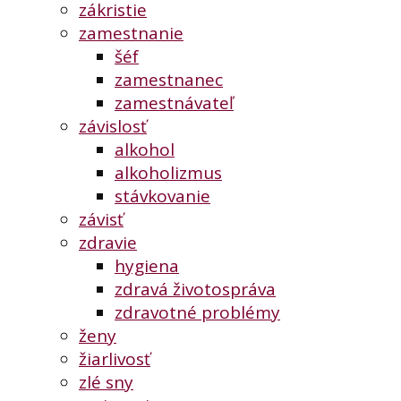
zákristie
zamestnanie
šéf
zamestnanec
zamestnávateľ
závislosť
alkohol
alkoholizmus
stávkovanie
závisť
zdravie
hygiena
zdravá životospráva
zdravotné problémy
ženy
žiarlivosť
zlé sny