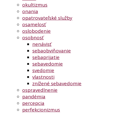
okultizmus
onania
opatrovateľské služby
osamelosť
oslobodenie
osobnosť
nenávisť
sebaobviňovanie
sebaprijatie
sebavedomie
svedomie
vlastnosti
znížené sebavedomie
ospravedlnenie
pandémia
percepcia
perfekcionizmus