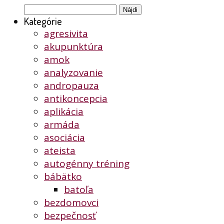
Hľadať:
Kategórie
agresivita
akupunktúra
amok
analyzovanie
andropauza
antikoncepcia
aplikácia
armáda
asociácia
ateista
autogénny tréning
bábätko
batoľa
bezdomovci
bezpečnosť