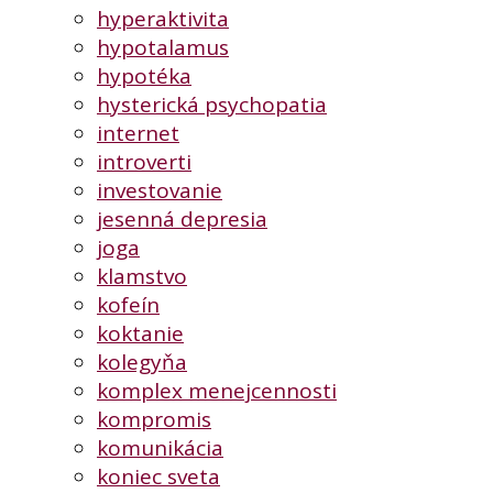
hyperaktivita
hypotalamus
hypotéka
hysterická psychopatia
internet
introverti
investovanie
jesenná depresia
joga
klamstvo
kofeín
koktanie
kolegyňa
komplex menejcennosti
kompromis
komunikácia
koniec sveta