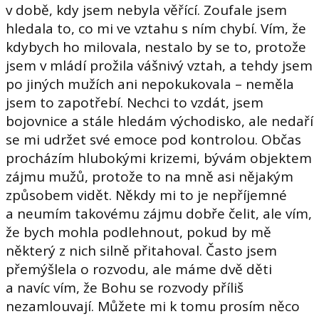
v době, kdy jsem nebyla věřící. Zoufale jsem
hledala to, co mi ve vztahu s ním chybí. Vím, že
kdybych ho milovala, nestalo by se to, protože
jsem v mládí prožila vášnivý vztah, a tehdy jsem
po jiných mužích ani nepokukovala – neměla
jsem to zapotřebí. Nechci to vzdát, jsem
bojovnice a stále hledám východisko, ale nedaří
se mi udržet své emoce pod kontrolou. Občas
procházím hlubokými krizemi, bývám objektem
zájmu mužů, protože to na mně asi nějakým
způsobem vidět. Někdy mi to je nepříjemné
a neumím takovému zájmu dobře čelit, ale vím,
že bych mohla podlehnout, pokud by mě
některý z nich silně přitahoval. Často jsem
přemýšlela o rozvodu, ale máme dvě děti
a navíc vím, že Bohu se rozvody příliš
nezamlouvají. Můžete mi k tomu prosím něco