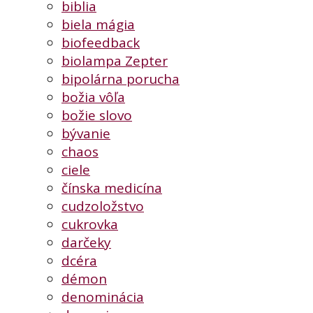
biblia
biela mágia
biofeedback
biolampa Zepter
bipolárna porucha
božia vôľa
božie slovo
bývanie
chaos
ciele
čínska medicína
cudzoložstvo
cukrovka
darčeky
dcéra
démon
denominácia