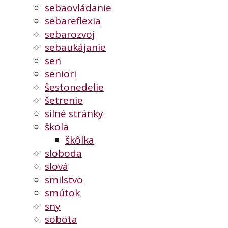
sebaovládanie
sebareflexia
sebarozvoj
sebaukájanie
sen
seniori
šestonedelie
šetrenie
silné stránky
škola
škôlka
sloboda
slová
smilstvo
smútok
sny
sobota