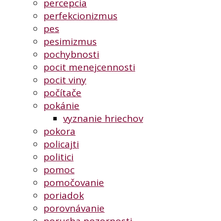
percepcia
perfekcionizmus
pes
pesimizmus
pochybnosti
pocit menejcennosti
pocit viny
počítače
pokánie
vyznanie hriechov
pokora
policajti
politici
pomoc
pomočovanie
poriadok
porovnávanie
porucha pozornosti