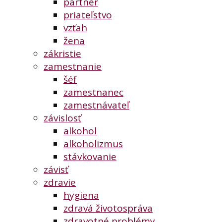
partner
priateľstvo
vzťah
žena
zákristie
zamestnanie
šéf
zamestnanec
zamestnávateľ
závislosť
alkohol
alkoholizmus
stávkovanie
závisť
zdravie
hygiena
zdravá životospráva
zdravotné problémy