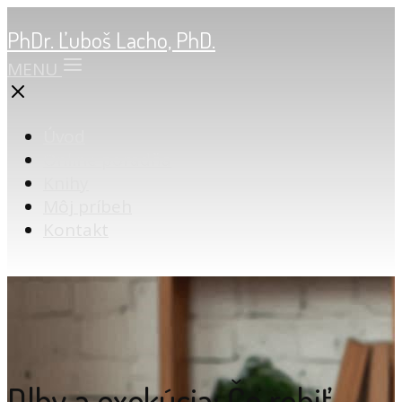
PhDr. Ľuboš Lacho, PhD.
MENU
Úvod
Online poradňa
Knihy
Môj príbeh
Kontakt
Dlhy a exekúcia: Čo robiť