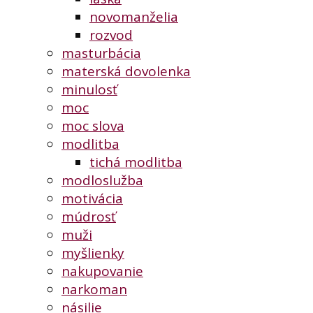
novomanželia
rozvod
masturbácia
materská dovolenka
minulosť
moc
moc slova
modlitba
tichá modlitba
modloslužba
motivácia
múdrosť
muži
myšlienky
nakupovanie
narkoman
násilie