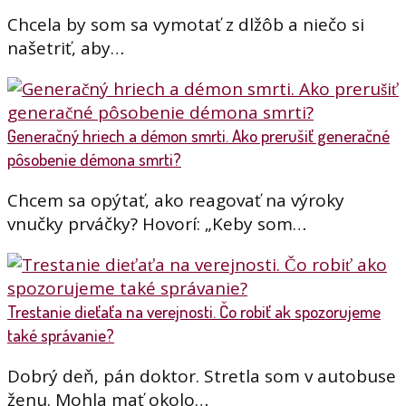
Chcela by som sa vymotať z dlžôb a niečo si
našetriť, aby…
Generačný hriech a démon smrti. Ako prerušiť generačné
pôsobenie démona smrti?
Chcem sa opýtať, ako reagovať na výroky
vnučky prváčky? Hovorí: „Keby som…
Trestanie dieťaťa na verejnosti. Čo robiť ak spozorujeme
také správanie?
Dobrý deň, pán doktor. Stretla som v autobuse
ženu. Mohla mať okolo…