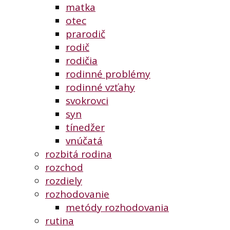
matka
otec
prarodič
rodič
rodičia
rodinné problémy
rodinné vzťahy
svokrovci
syn
tínedžer
vnúčatá
rozbitá rodina
rozchod
rozdiely
rozhodovanie
metódy rozhodovania
rutina