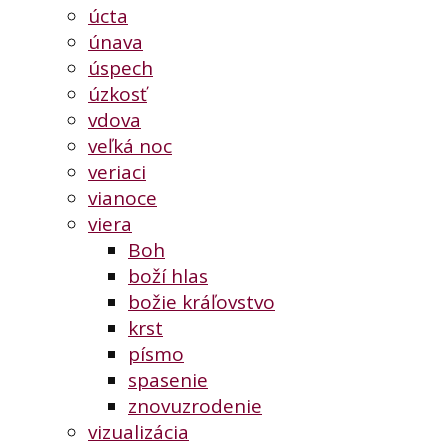
úcta
únava
úspech
úzkosť
vdova
veľká noc
veriaci
vianoce
viera
Boh
boží hlas
božie kráľovstvo
krst
písmo
spasenie
znovuzrodenie
vizualizácia