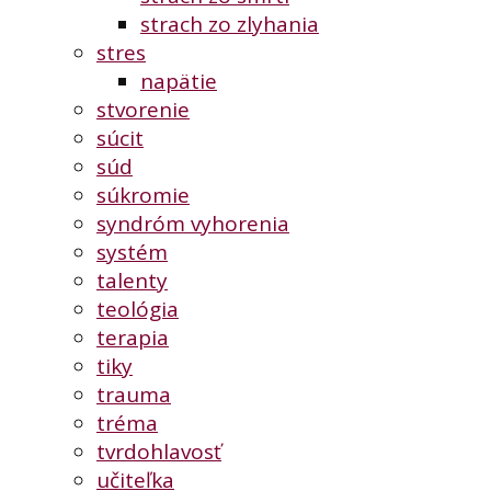
strach zo zlyhania
stres
napätie
stvorenie
súcit
súd
súkromie
syndróm vyhorenia
systém
talenty
teológia
terapia
tiky
trauma
tréma
tvrdohlavosť
učiteľka