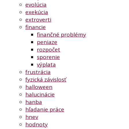
evolúcia
exekúcia
extroverti
financie
finančné problémy
peniaze
rozpočet
sporenie
výplata
frustrácia
fyzická závislosť
halloween
halucinácie
hanba
hľadanie práce
hnev
hodnoty