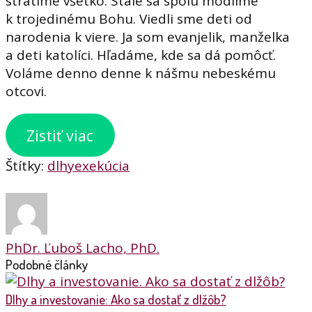
stratíme všetko. Stále sa spolu modlíme
k trojedinému Bohu. Viedli sme deti od
narodenia k viere. Ja som evanjelik, manželka
a deti katolíci. Hľadáme, kde sa dá pomôcť.
Voláme denno denne k nášmu nebeskému
otcovi.
Zistiť viac
Štítky:
dlhy
exekúcia
PhDr. Ľuboš Lacho, PhD.
Podobné články
Dlhy a investovanie: Ako sa dostať z dlžôb?