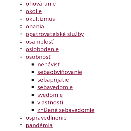
ohováranie
okolie
okultizmus
onania
opatrovateľské služby
osamelosť
oslobodenie
osobnosť
nenávisť
sebaobviňovanie
sebaprijatie
sebavedomie
svedomie
vlastnosti
znížené sebavedomie
ospravedlnenie
pandémia