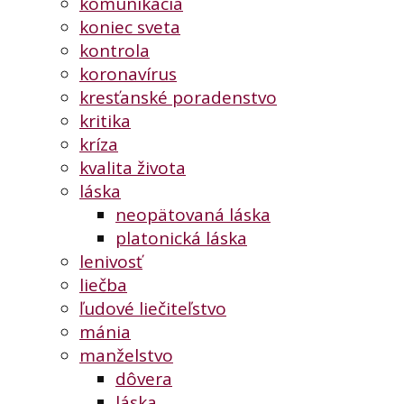
komunikácia
koniec sveta
kontrola
koronavírus
kresťanské poradenstvo
kritika
kríza
kvalita života
láska
neopätovaná láska
platonická láska
lenivosť
liečba
ľudové liečiteľstvo
mánia
manželstvo
dôvera
láska