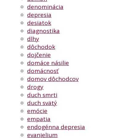
denominácia
depresia
desiatok
diagnostika
dlhy
dôchodok
dojčenie
domáce násilie
domácnosť
domov dôchodcov
drogy
duch smrti
duch svätý
emócie
empatia
endogénna depresia
evanjelium