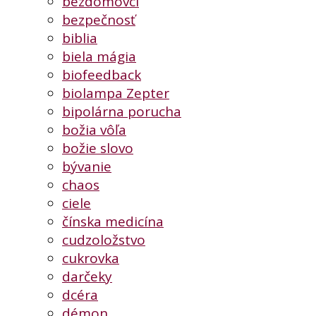
bezdomovci
bezpečnosť
biblia
biela mágia
biofeedback
biolampa Zepter
bipolárna porucha
božia vôľa
božie slovo
bývanie
chaos
ciele
čínska medicína
cudzoložstvo
cukrovka
darčeky
dcéra
démon