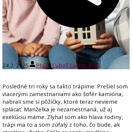
24.2. 2025
PhDr. Ľuboš Lacho, PhD.
Posledné tri roky sa takto trápime: Prešiel som
viacerými zamestnaniami ako šofér kamióna,
nabrali sme si pôžičky, ktoré teraz nevieme
splácať. Manželka je nezamestnaná, už aj
exekúciu máme. Zlyhal som ako hlava rodiny,
trápi ma to a som zúfalý z toho, čo bude, ak