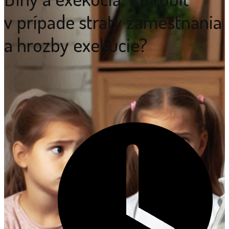
v prípade straty zamestnania
a hrozby exekúcie?