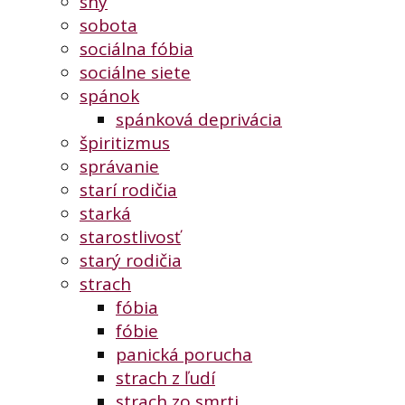
sny
sobota
sociálna fóbia
sociálne siete
spánok
spánková deprivácia
špiritizmus
správanie
starí rodičia
starká
starostlivosť
starý rodičia
strach
fóbia
fóbie
panická porucha
strach z ľudí
strach zo smrti