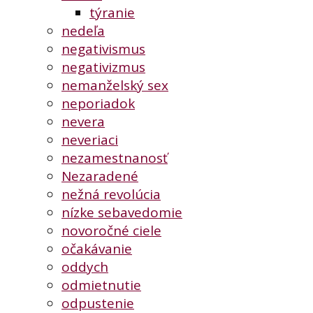
týranie
nedeľa
negativismus
negativizmus
nemanželský sex
neporiadok
nevera
neveriaci
nezamestnanosť
Nezaradené
nežná revolúcia
nízke sebavedomie
novoročné ciele
očakávanie
oddych
odmietnutie
odpustenie