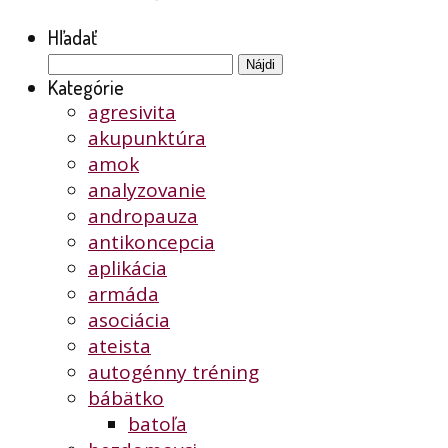
Hľadať
Hľadať:
Kategórie
agresivita
akupunktúra
amok
analyzovanie
andropauza
antikoncepcia
aplikácia
armáda
asociácia
ateista
autogénny tréning
bábätko
batoľa