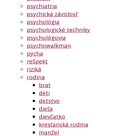
psychiatria
psychická závislosť
psychológia
psychologické techniky
psychológovia
psychowalkman
pýcha
rešpekt
riziká
rodina
brat
deti
detstvo
dieťa
dievčatko
kresťanská rodina
manžel