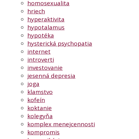
homosexualita
hriech
hyperaktivita
hypotalamus
hypotéka
hysterická psychopatia
internet
introverti
investovanie
jesenná depresia
joga
klamstvo
kofeín
koktanie
kolegyňa
komplex menejcennosti
kompromis