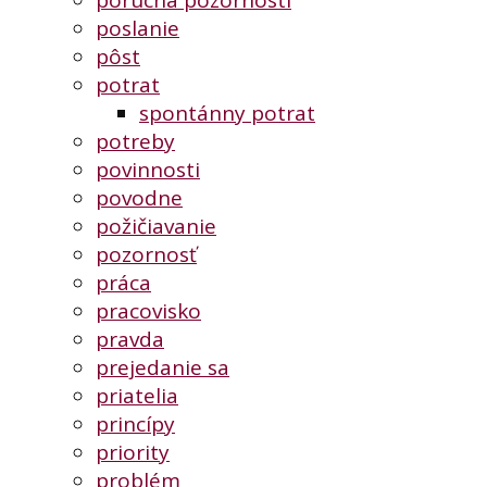
poslanie
pôst
potrat
spontánny potrat
potreby
povinnosti
povodne
požičiavanie
pozornosť
práca
pracovisko
pravda
prejedanie sa
priatelia
princípy
priority
problém