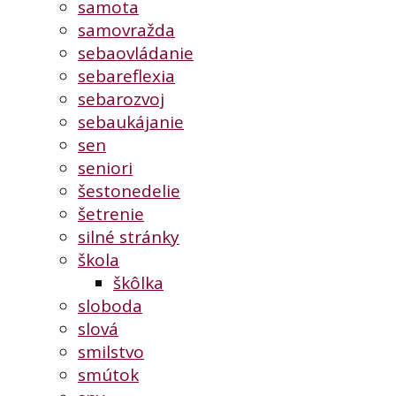
samota
samovražda
sebaovládanie
sebareflexia
sebarozvoj
sebaukájanie
sen
seniori
šestonedelie
šetrenie
silné stránky
škola
škôlka
sloboda
slová
smilstvo
smútok