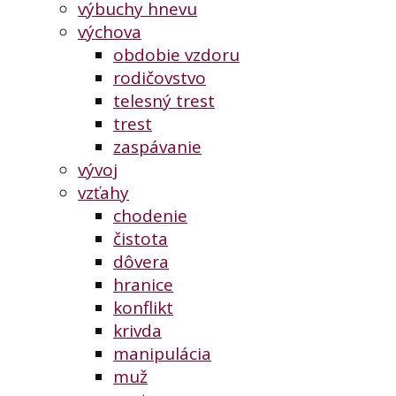
výbuchy hnevu
výchova
obdobie vzdoru
rodičovstvo
telesný trest
trest
zaspávanie
vývoj
vzťahy
chodenie
čistota
dôvera
hranice
konflikt
krivda
manipulácia
muž