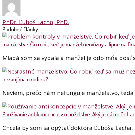
PhDr. Ľuboš Lacho, PhD.
Podobné články
manželstve. Čo robit, keď je manžel nervózny a lipne na fi
Mladá som sa vydala a manžel je odo mňa dosť st
nezaujíma o rodinu?
Neviem, prečo nám nefunguje manželstvo, teda r
Používanie antikoncepcie v manželstve: Aký je názor Dr. L
Chcela by som sa opýtať doktora Ľuboša Lacha,