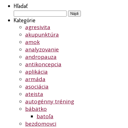
Hľadať
Hľadať:
Kategórie
agresivita
akupunktúra
amok
analyzovanie
andropauza
antikoncepcia
aplikácia
armáda
asociácia
ateista
autogénny tréning
bábätko
batoľa
bezdomovci