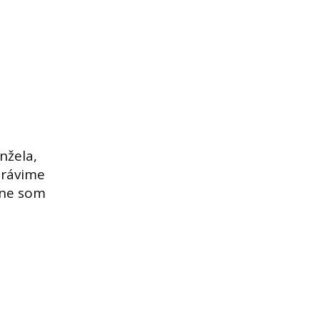
nžela,
trávime
lne som