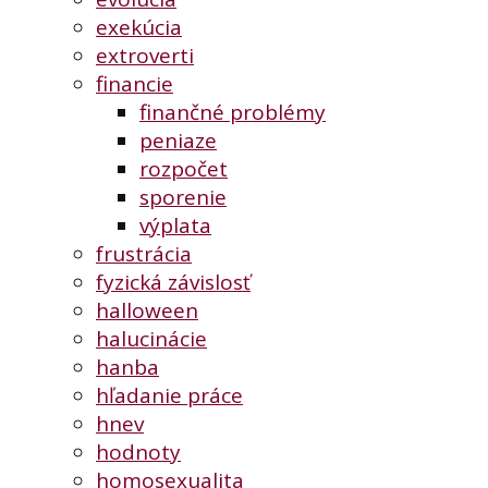
exekúcia
extroverti
financie
finančné problémy
peniaze
rozpočet
sporenie
výplata
frustrácia
fyzická závislosť
halloween
halucinácie
hanba
hľadanie práce
hnev
hodnoty
homosexualita