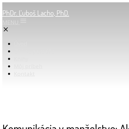
PhDr. Ľuboš Lacho, PhD.
MENU
Úvod
Online poradňa
Knihy
Môj príbeh
Kontakt
Komunikácia v manželstve: Ak