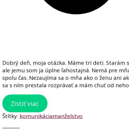
Dobrý deň, moja otázka. Máme tri deti. Starám 
ale jemu som ja úplne ľahostajná. Nemá pre mňa
spolu čas. Nezaujíma sa o mňa ako o ženu ani a
sa s ním prestala rozprávať a mám chuť od neho 
Zistiť viac
Štítky:
komunikácia
manželstvo