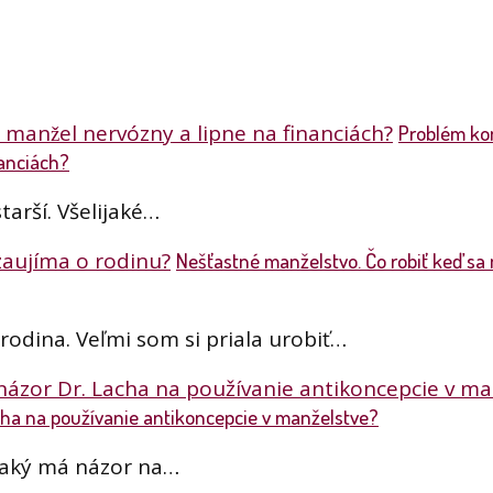
Problém ko
nanciách?
arší. Všelijaké…
Nešťastné manželstvo. Čo robiť keď sa
odina. Veľmi som si priala urobiť…
acha na používanie antikoncepcie v manželstve?
 aký má názor na…