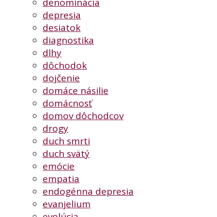
denominácia
depresia
desiatok
diagnostika
dlhy
dôchodok
dojčenie
domáce násilie
domácnosť
domov dôchodcov
drogy
duch smrti
duch svätý
emócie
empatia
endogénna depresia
evanjelium
evolúcia