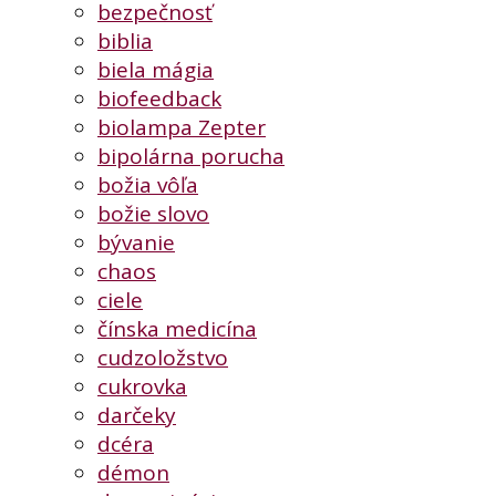
bezpečnosť
biblia
biela mágia
biofeedback
biolampa Zepter
bipolárna porucha
božia vôľa
božie slovo
bývanie
chaos
ciele
čínska medicína
cudzoložstvo
cukrovka
darčeky
dcéra
démon