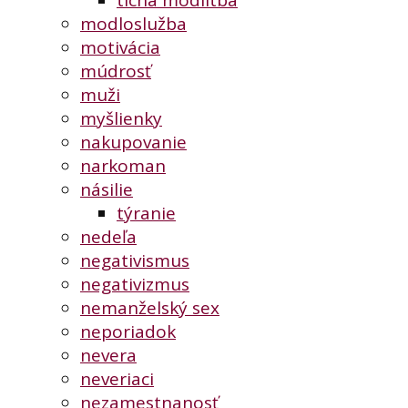
tichá modlitba
modloslužba
motivácia
múdrosť
muži
myšlienky
nakupovanie
narkoman
násilie
týranie
nedeľa
negativismus
negativizmus
nemanželský sex
neporiadok
nevera
neveriaci
nezamestnanosť