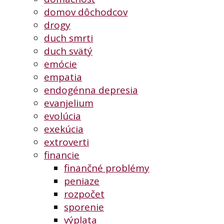
domov dôchodcov
drogy
duch smrti
duch svätý
emócie
empatia
endogénna depresia
evanjelium
evolúcia
exekúcia
extroverti
financie
finančné problémy
peniaze
rozpočet
sporenie
výplata