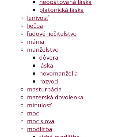
neopätovaná láska
platonická láska
lenivosť
liečba
ľudové liečiteľstvo
mánia
manželstvo
dôvera
láska
novomanželia
rozvod
masturbácia
materská dovolenka
minulosť
moc
moc slova
modlitba