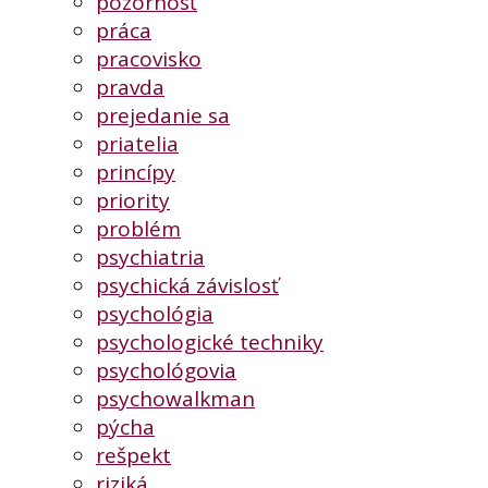
pozornosť
práca
pracovisko
pravda
prejedanie sa
priatelia
princípy
priority
problém
psychiatria
psychická závislosť
psychológia
psychologické techniky
psychológovia
psychowalkman
pýcha
rešpekt
riziká