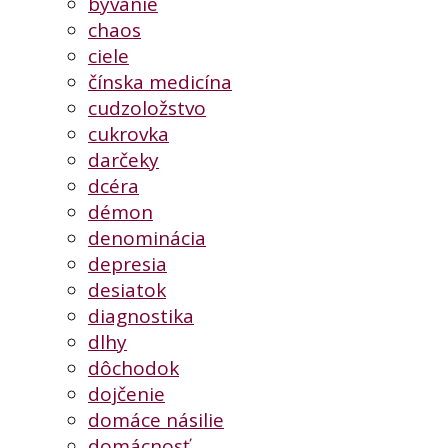
bývanie
chaos
ciele
čínska medicína
cudzoložstvo
cukrovka
darčeky
dcéra
démon
denominácia
depresia
desiatok
diagnostika
dlhy
dôchodok
dojčenie
domáce násilie
domácnosť