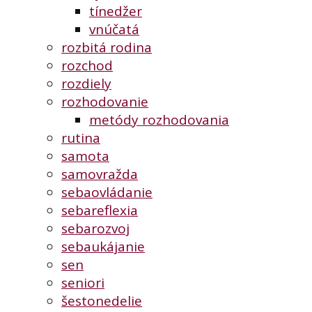
tínedžer
vnúčatá
rozbitá rodina
rozchod
rozdiely
rozhodovanie
metódy rozhodovania
rutina
samota
samovražda
sebaovládanie
sebareflexia
sebarozvoj
sebaukájanie
sen
seniori
šestonedelie