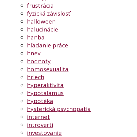
frustrácia
fyzická závislosť
halloween
halucinácie
hanba
hľadanie práce
hnev
hodnoty
homosexualita
hriech
hyperaktivita
hypotalamus
hypotéka
hysterická psychopatia
internet
introverti
investovanie