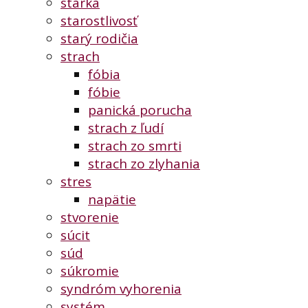
starká
starostlivosť
starý rodičia
strach
fóbia
fóbie
panická porucha
strach z ľudí
strach zo smrti
strach zo zlyhania
stres
napätie
stvorenie
súcit
súd
súkromie
syndróm vyhorenia
systém