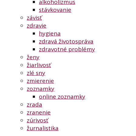
alkoholizmus
stávkovanie
závisť
zdravie
hygiena
zdravá životospráva
zdravotné problémy
ženy
žiarlivosť
zlé sny
zmierenie
zoznamky
online zoznamky
zrada
zranenie
zúrivosť
žurnalistika