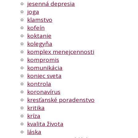
jesenná depresia
joga
klamstvo
kofeín
koktanie
kolegyňa
komplex menejcennosti
kompromis
komunikácia
koniec sveta
kontrola
koronavírus
kresťanské poradenstvo
kritika
kríza
kvalita života
láska