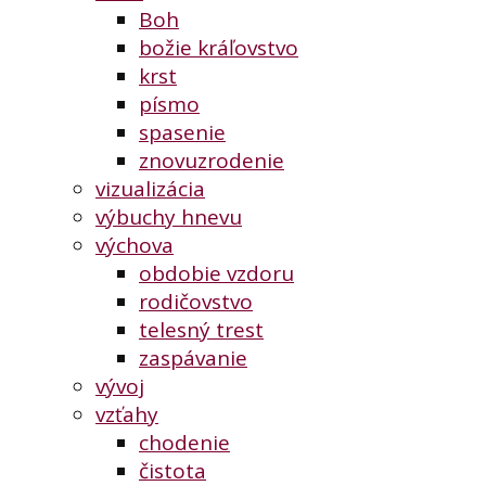
Boh
božie kráľovstvo
krst
písmo
spasenie
znovuzrodenie
vizualizácia
výbuchy hnevu
výchova
obdobie vzdoru
rodičovstvo
telesný trest
zaspávanie
vývoj
vzťahy
chodenie
čistota