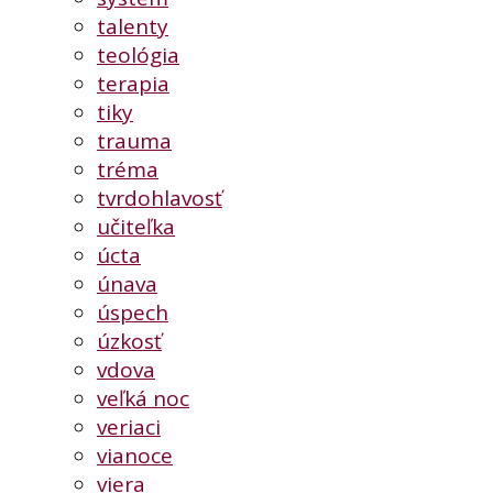
talenty
teológia
terapia
tiky
trauma
tréma
tvrdohlavosť
učiteľka
úcta
únava
úspech
úzkosť
vdova
veľká noc
veriaci
vianoce
viera