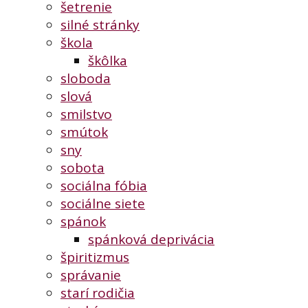
šetrenie
silné stránky
škola
škôlka
sloboda
slová
smilstvo
smútok
sny
sobota
sociálna fóbia
sociálne siete
spánok
spánková deprivácia
špiritizmus
správanie
starí rodičia