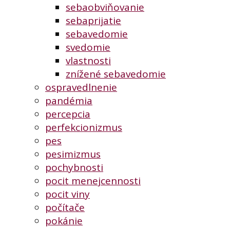
sebaobviňovanie
sebaprijatie
sebavedomie
svedomie
vlastnosti
znížené sebavedomie
ospravedlnenie
pandémia
percepcia
perfekcionizmus
pes
pesimizmus
pochybnosti
pocit menejcennosti
pocit viny
počítače
pokánie