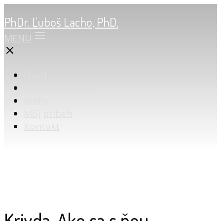
PhDr. Ľuboš Lacho, PhD.
MENU
Úvod
Online poradňa
Knihy
Môj príbeh
Kontakt
Krivda. Ako sa s ňou