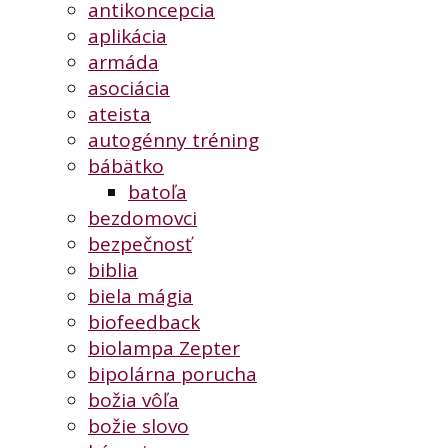
antikoncepcia
aplikácia
armáda
asociácia
ateista
autogénny tréning
bábätko
batoľa
bezdomovci
bezpečnosť
biblia
biela mágia
biofeedback
biolampa Zepter
bipolárna porucha
božia vôľa
božie slovo