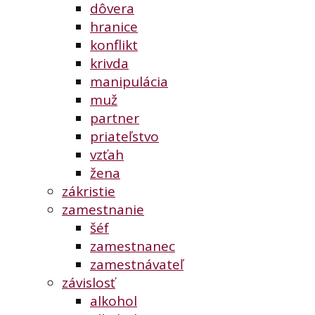
dôvera
hranice
konflikt
krivda
manipulácia
muž
partner
priateľstvo
vzťah
žena
zákristie
zamestnanie
šéf
zamestnanec
zamestnávateľ
závislosť
alkohol