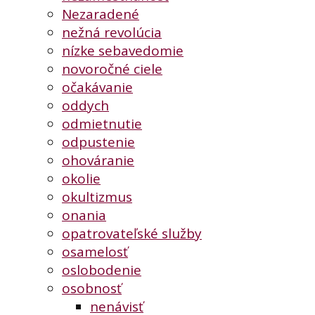
Nezaradené
nežná revolúcia
nízke sebavedomie
novoročné ciele
očakávanie
oddych
odmietnutie
odpustenie
ohováranie
okolie
okultizmus
onania
opatrovateľské služby
osamelosť
oslobodenie
osobnosť
nenávisť