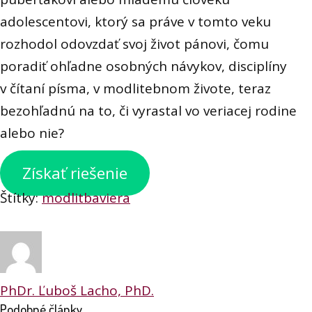
adolescentovi, ktorý sa práve v tomto veku
rozhodol odovzdať svoj život pánovi, čomu
poradiť ohľadne osobných návykov, disciplíny
v čítaní písma, v modlitebnom živote, teraz
bezohľadnú na to, či vyrastal vo veriacej rodine
alebo nie?
Získať riešenie
Štítky:
modlitba
viera
PhDr. Ľuboš Lacho, PhD.
Podobné články