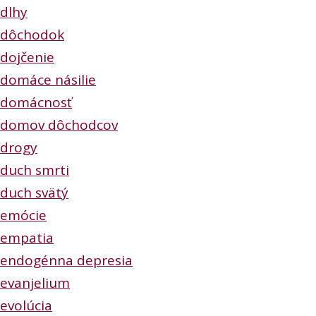
dlhy
dôchodok
dojčenie
domáce násilie
domácnosť
domov dôchodcov
drogy
duch smrti
duch svätý
emócie
empatia
endogénna depresia
evanjelium
evolúcia