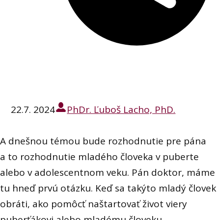
22.7. 2024
PhDr. Ľuboš Lacho, PhD.
A dnešnou témou bude rozhodnutie pre pána
a to rozhodnutie mladého človeka v puberte
alebo v adolescentnom veku. Pán doktor, máme
tu hneď prvú otázku. Keď sa takýto mladý človek
obráti, ako pomôcť naštartovať život viery
puberťákovi alebo mladému človeku