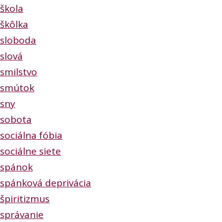
škola
škôlka
sloboda
slová
smilstvo
smútok
sny
sobota
sociálna fóbia
sociálne siete
spánok
spánková deprivácia
špiritizmus
správanie