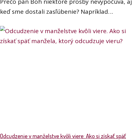
Prečo pán Boh niektoré prosby nevypočúva, aj
keď sme dostali zasľúbenie? Napríklad…
Odcudzenie v manželstve kvôli viere: Ako si získať späť