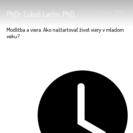
PhDr. Ľuboš Lacho, PhD.
MENU
Modlitba a viera. Ako naštartovať život viery v mladom
veku?