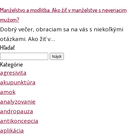
Manželstvo a modlitba. Ako žiť v manželstve s neveriacim
mužom?
Dobrý večer, obraciam sa na vás s niekoľkými
otázkami. Ako žiť v…
Hľadať
Hľadať:
Kategórie
agresivita
akupunktúra
amok
analyzovanie
andropauza
antikoncepcia
aplikácia