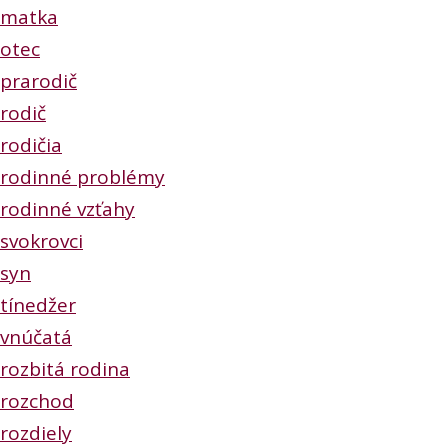
matka
otec
prarodič
rodič
rodičia
rodinné problémy
rodinné vzťahy
svokrovci
syn
tínedžer
vnúčatá
rozbitá rodina
rozchod
rozdiely