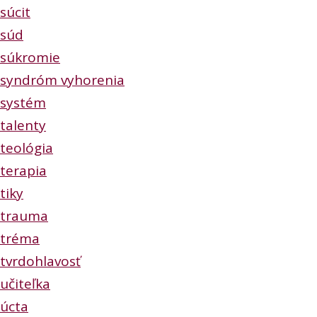
súcit
súd
súkromie
syndróm vyhorenia
systém
talenty
teológia
terapia
tiky
trauma
tréma
tvrdohlavosť
učiteľka
úcta