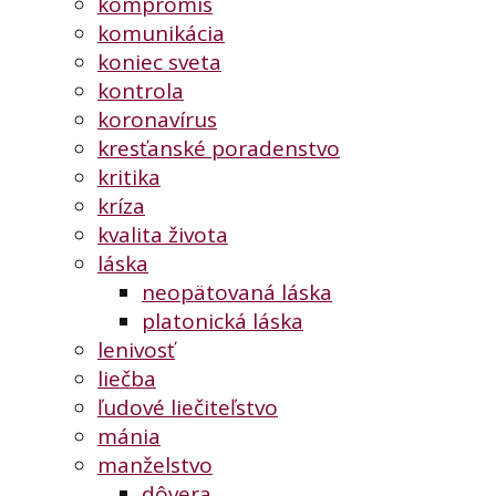
kompromis
komunikácia
koniec sveta
kontrola
koronavírus
kresťanské poradenstvo
kritika
kríza
kvalita života
láska
neopätovaná láska
platonická láska
lenivosť
liečba
ľudové liečiteľstvo
mánia
manželstvo
dôvera