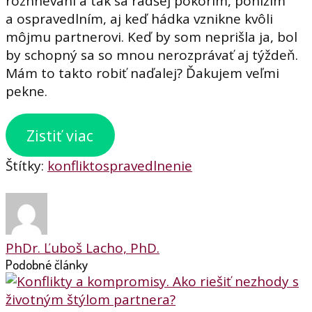
rozhnevaní a tak sa radšej pokorím, ponížim
a ospravedlním, aj keď hádka vznikne kvôli
môjmu partnerovi. Keď by som neprišla ja, bol
by schopný sa so mnou nerozprávať aj týždeň.
Mám to takto robiť naďalej? Ďakujem veľmi
pekne.
Zistiť viac
Štítky:
konflikt
ospravedlnenie
PhDr. Ľuboš Lacho, PhD.
Podobné články