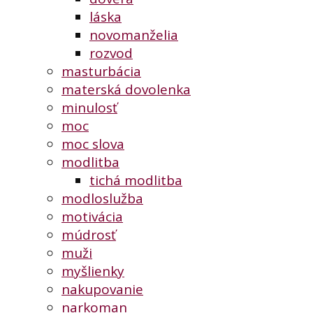
láska
novomanželia
rozvod
masturbácia
materská dovolenka
minulosť
moc
moc slova
modlitba
tichá modlitba
modloslužba
motivácia
múdrosť
muži
myšlienky
nakupovanie
narkoman