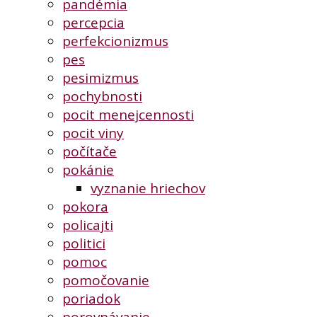
pandémia
percepcia
perfekcionizmus
pes
pesimizmus
pochybnosti
pocit menejcennosti
pocit viny
počítače
pokánie
vyznanie hriechov
pokora
policajti
politici
pomoc
pomočovanie
poriadok
porovnávanie