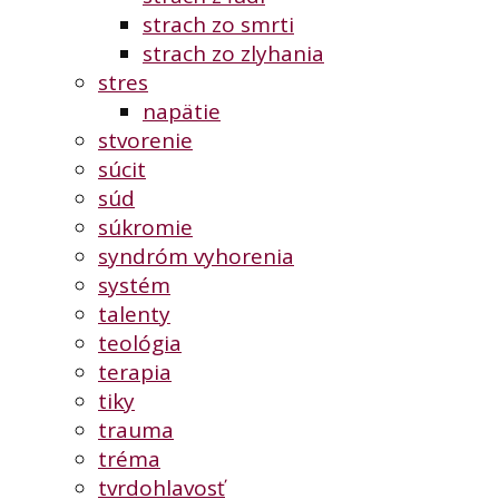
strach zo smrti
strach zo zlyhania
stres
napätie
stvorenie
súcit
súd
súkromie
syndróm vyhorenia
systém
talenty
teológia
terapia
tiky
trauma
tréma
tvrdohlavosť