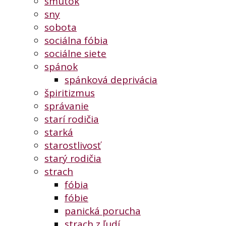
smútok
sny
sobota
sociálna fóbia
sociálne siete
spánok
spánková deprivácia
špiritizmus
správanie
starí rodičia
starká
starostlivosť
starý rodičia
strach
fóbia
fóbie
panická porucha
strach z ľudí