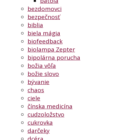
batoľa
bezdomovci
bezpečnosť
biblia
biela mágia
biofeedback
biolampa Zepter
bipolárna porucha
božia vôľa
božie slovo
bývanie
chaos
ciele
čínska medicína
cudzoložstvo
cukrovka
darčeky
dcéra