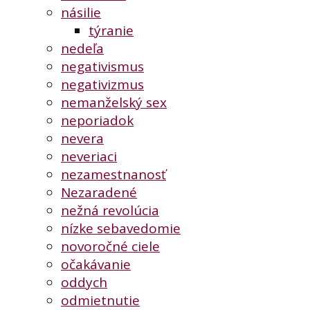
násilie
týranie
nedeľa
negativismus
negativizmus
nemanželský sex
neporiadok
nevera
neveriaci
nezamestnanosť
Nezaradené
nežná revolúcia
nízke sebavedomie
novoročné ciele
očakávanie
oddych
odmietnutie