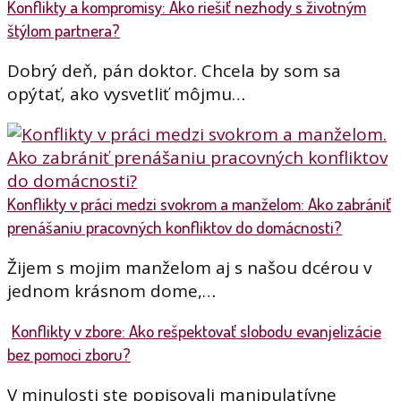
Konflikty a kompromisy: Ako riešiť nezhody s životným
štýlom partnera?
Dobrý deň, pán doktor. Chcela by som sa
opýtať, ako vysvetliť môjmu…
Konflikty v práci medzi svokrom a manželom: Ako zabrániť
prenášaniu pracovných konfliktov do domácnosti?
Žijem s mojim manželom aj s našou dcérou v
jednom krásnom dome,…
Konflikty v zbore: Ako rešpektovať slobodu evanjelizácie
bez pomoci zboru?
V minulosti ste popisovali manipulatívne