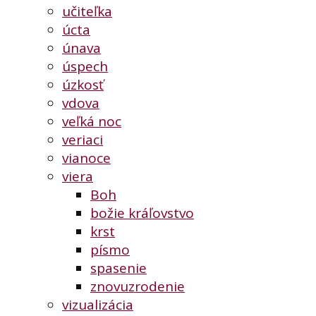
učiteľka
úcta
únava
úspech
úzkosť
vdova
veľká noc
veriaci
vianoce
viera
Boh
božie kráľovstvo
krst
písmo
spasenie
znovuzrodenie
vizualizácia