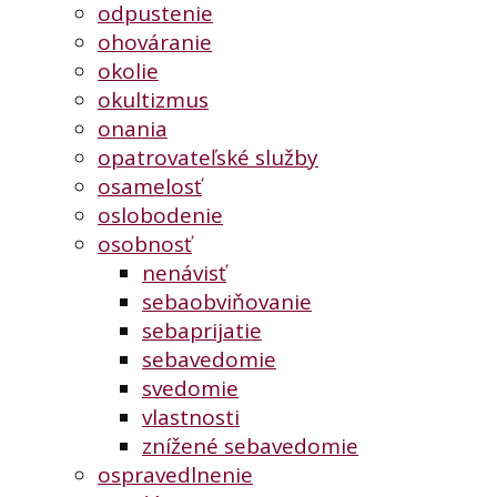
odpustenie
ohováranie
okolie
okultizmus
onania
opatrovateľské služby
osamelosť
oslobodenie
osobnosť
nenávisť
sebaobviňovanie
sebaprijatie
sebavedomie
svedomie
vlastnosti
znížené sebavedomie
ospravedlnenie