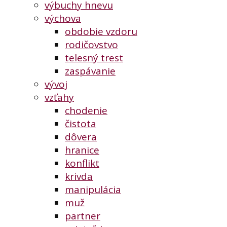
výbuchy hnevu
výchova
obdobie vzdoru
rodičovstvo
telesný trest
zaspávanie
vývoj
vzťahy
chodenie
čistota
dôvera
hranice
konflikt
krivda
manipulácia
muž
partner