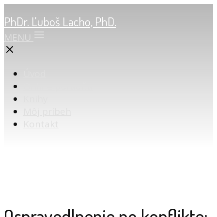
PhDr. Ľuboš Lacho, PhD.
MENU
Úvod
Online poradňa
Knihy
Môj príbeh
Kontakt
Ospravedlnenie po konflikte: