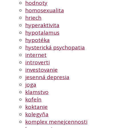
hodnoty
homosexualita
hriech
hyperaktivita
hypotalamus
hypotéka
hysterická psychopatia
internet
introverti
investovanie
jesenná depresia
joga
klamstvo
kofeín
koktanie
kolegyňa
komplex menejcennosti