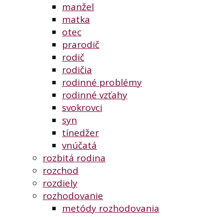
manžel
matka
otec
prarodič
rodič
rodičia
rodinné problémy
rodinné vzťahy
svokrovci
syn
tínedžer
vnúčatá
rozbitá rodina
rozchod
rozdiely
rozhodovanie
metódy rozhodovania