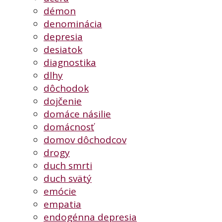
démon
denominácia
depresia
desiatok
diagnostika
dlhy
dôchodok
dojčenie
domáce násilie
domácnosť
domov dôchodcov
drogy
duch smrti
duch svätý
emócie
empatia
endogénna depresia