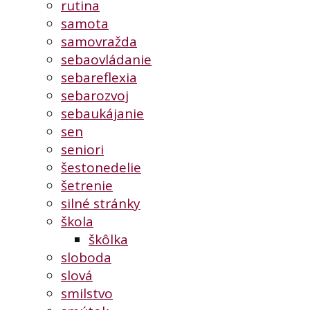
rutina
samota
samovražda
sebaovládanie
sebareflexia
sebarozvoj
sebaukájanie
sen
seniori
šestonedelie
šetrenie
silné stránky
škola
škôlka
sloboda
slová
smilstvo