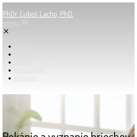
PhDr. Ľuboš Lacho, PhD.
MENU
Úvod
Online poradňa
Knihy
Môj príbeh
Kontakt
Pokánie a vyznanie hriechov