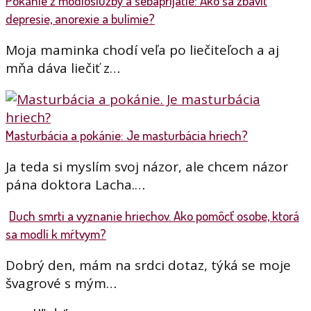
Pokánie z modloslužby a sebaprijatie: Ako sa zbaviť
depresie, anorexie a bulímie?
Moja maminka chodí veľa po liečiteľoch a aj
mňa dáva liečiť z…
Masturbácia a pokánie: Je masturbácia hriech?
Ja teda si myslím svoj názor, ale chcem názor
pána doktora Lacha.…
Duch smrti a vyznanie hriechov. Ako pomôcť osobe, ktorá
sa modlí k mŕtvym?
Dobrý den, mám na srdci dotaz, týká se moje
švagrové s mým…