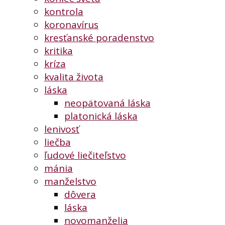
kontrola
koronavírus
kresťanské poradenstvo
kritika
kríza
kvalita života
láska
neopätovaná láska
platonická láska
lenivosť
liečba
ľudové liečiteľstvo
mánia
manželstvo
dôvera
láska
novomanželia