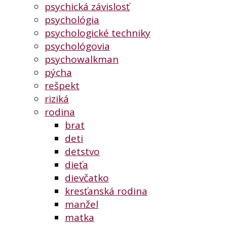
psychická závislosť
psychológia
psychologické techniky
psychológovia
psychowalkman
pýcha
rešpekt
riziká
rodina
brat
deti
detstvo
dieťa
dievčatko
kresťanská rodina
manžel
matka