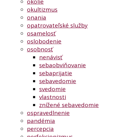
okolie
okultizmus
onania
opatrovateľské služby
osamelosť
oslobodenie
osobnosť
nenávisť
sebaobviňovanie
sebaprijatie
sebavedomie
svedomie
vlastnosti
znížené sebavedomie
ospravedlnenie
pandémia
percepcia
perfekcionizmus