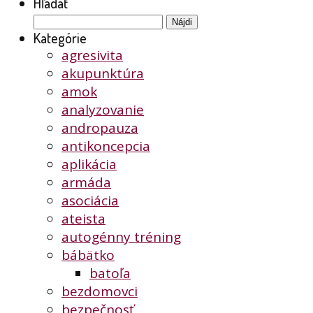
Hľadať
Hľadať:
Kategórie
agresivita
akupunktúra
amok
analyzovanie
andropauza
antikoncepcia
aplikácia
armáda
asociácia
ateista
autogénny tréning
bábätko
batoľa
bezdomovci
bezpečnosť