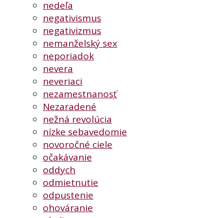
nedeľa
negativismus
negativizmus
nemanželský sex
neporiadok
nevera
neveriaci
nezamestnanosť
Nezaradené
nežná revolúcia
nízke sebavedomie
novoročné ciele
očakávanie
oddych
odmietnutie
odpustenie
ohováranie