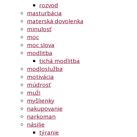
rozvod
masturbácia
materská dovolenka
minulosť
moc
moc slova
modlitba
tichá modlitba
modloslužba
motivácia
múdrosť
muži
myšlienky
nakupovanie
narkoman
násilie
týranie