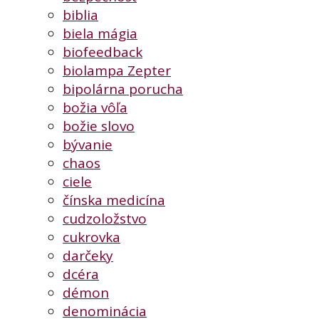
biblia
biela mágia
biofeedback
biolampa Zepter
bipolárna porucha
božia vôľa
božie slovo
bývanie
chaos
ciele
čínska medicína
cudzoložstvo
cukrovka
darčeky
dcéra
démon
denominácia