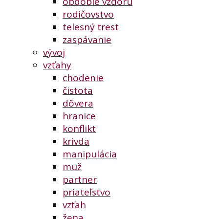
obdobie vzdoru
rodičovstvo
telesný trest
zaspávanie
vývoj
vzťahy
chodenie
čistota
dôvera
hranice
konflikt
krivda
manipulácia
muž
partner
priateľstvo
vzťah
žena