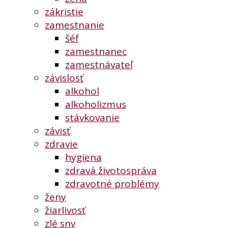
zákristie
zamestnanie
šéf
zamestnanec
zamestnávateľ
závislosť
alkohol
alkoholizmus
stávkovanie
závisť
zdravie
hygiena
zdravá životospráva
zdravotné problémy
ženy
žiarlivosť
zlé sny