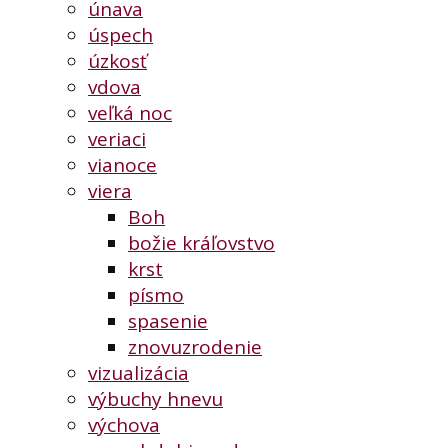
únava
úspech
úzkosť
vdova
veľká noc
veriaci
vianoce
viera
Boh
božie kráľovstvo
krst
písmo
spasenie
znovuzrodenie
vizualizácia
výbuchy hnevu
výchova