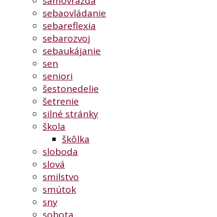
samovražda
sebaovládanie
sebareflexia
sebarozvoj
sebaukájanie
sen
seniori
šestonedelie
šetrenie
silné stránky
škola
škôlka
sloboda
slová
smilstvo
smútok
sny
sobota