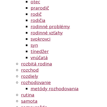
otec
prarodič
rodič
rodičia
rodinné problémy
rodinné vzťahy
svokrovci
syn
tínedžer
vnúčatá
rozbitá rodina
rozchod
rozdiely
rozhodovanie
metódy rozhodovania
rutina
samota