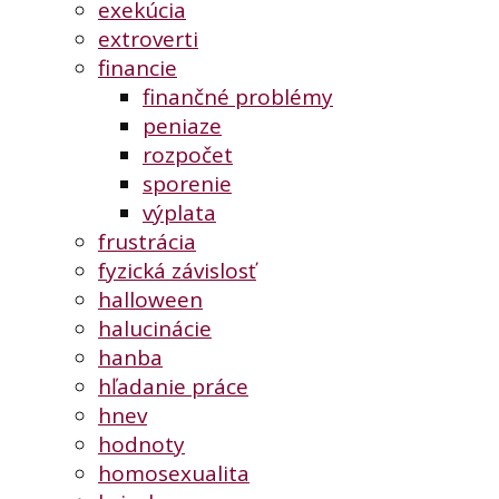
exekúcia
extroverti
financie
finančné problémy
peniaze
rozpočet
sporenie
výplata
frustrácia
fyzická závislosť
halloween
halucinácie
hanba
hľadanie práce
hnev
hodnoty
homosexualita