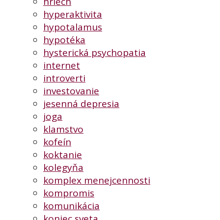
hriech
hyperaktivita
hypotalamus
hypotéka
hysterická psychopatia
internet
introverti
investovanie
jesenná depresia
joga
klamstvo
kofeín
koktanie
kolegyňa
komplex menejcennosti
kompromis
komunikácia
koniec sveta