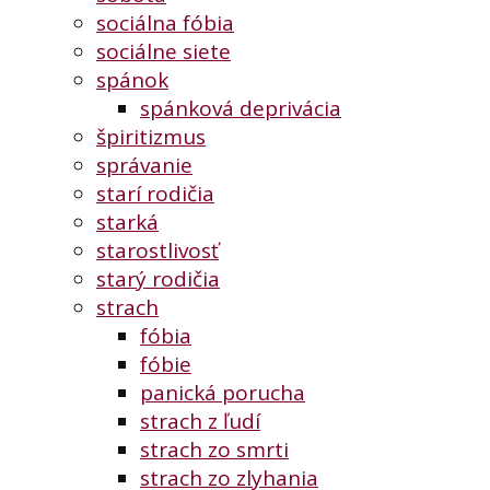
sociálna fóbia
sociálne siete
spánok
spánková deprivácia
špiritizmus
správanie
starí rodičia
starká
starostlivosť
starý rodičia
strach
fóbia
fóbie
panická porucha
strach z ľudí
strach zo smrti
strach zo zlyhania