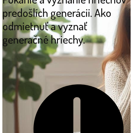
predošlích generácii. Ako
odmietnuť a vyznať
generačné hriechy.