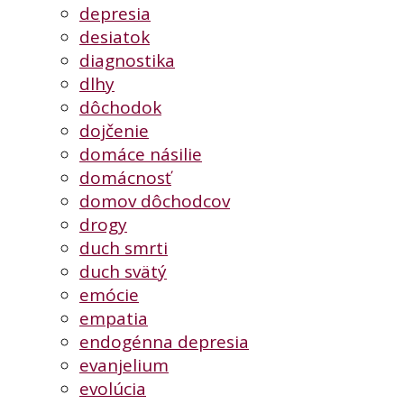
depresia
desiatok
diagnostika
dlhy
dôchodok
dojčenie
domáce násilie
domácnosť
domov dôchodcov
drogy
duch smrti
duch svätý
emócie
empatia
endogénna depresia
evanjelium
evolúcia