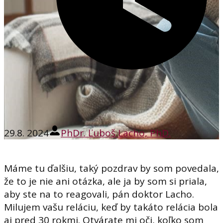
29.8. 2024
PhDr. Ľuboš Lacho, PhD.
Máme tu ďalšiu, taký pozdrav by som povedala,
že to je nie ani otázka, ale ja by som si priala,
aby ste na to reagovali, pán doktor Lacho.
Milujem vašu reláciu, keď by takáto relácia bola
aj pred 30 rokmi. Otvárate mi oči, koľko som