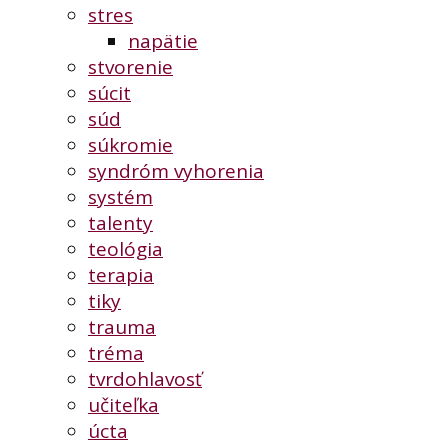
stres
napätie
stvorenie
súcit
súd
súkromie
syndróm vyhorenia
systém
talenty
teológia
terapia
tiky
trauma
tréma
tvrdohlavosť
učiteľka
úcta