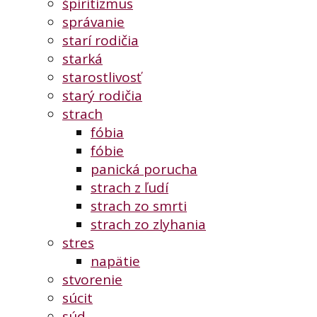
špiritizmus
správanie
starí rodičia
starká
starostlivosť
starý rodičia
strach
fóbia
fóbie
panická porucha
strach z ľudí
strach zo smrti
strach zo zlyhania
stres
napätie
stvorenie
súcit
súd