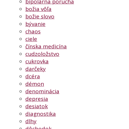
bipolárna porucha
božia vôľa
božie slovo
bývanie
chaos
ciele
čínska medicína
cudzoložstvo
cukrovka
darčeky
dcéra
démon
denominácia
depresia
desiatok
diagnostika
dlhy
dôchodok