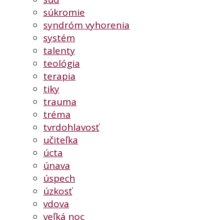
súkromie
syndróm vyhorenia
systém
talenty
teológia
terapia
tiky
trauma
tréma
tvrdohlavosť
učiteľka
úcta
únava
úspech
úzkosť
vdova
veľká noc