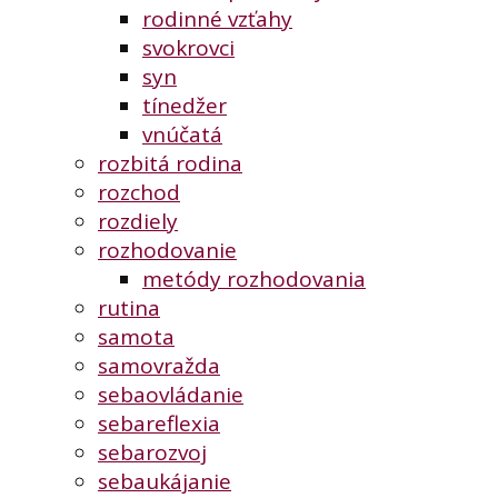
rodinné vzťahy
svokrovci
syn
tínedžer
vnúčatá
rozbitá rodina
rozchod
rozdiely
rozhodovanie
metódy rozhodovania
rutina
samota
samovražda
sebaovládanie
sebareflexia
sebarozvoj
sebaukájanie