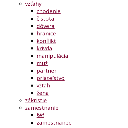
vzťahy
chodenie
čistota
dôvera
hranice
konflikt
krivda
manipulácia
muž
partner
priateľstvo
vzťah
žena
zákristie
zamestnanie
šéf
zamestnanec