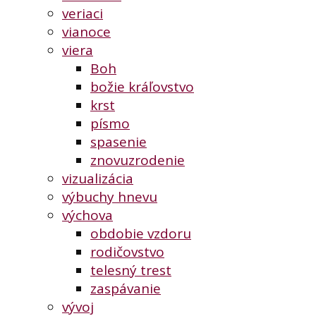
veriaci
vianoce
viera
Boh
božie kráľovstvo
krst
písmo
spasenie
znovuzrodenie
vizualizácia
výbuchy hnevu
výchova
obdobie vzdoru
rodičovstvo
telesný trest
zaspávanie
vývoj