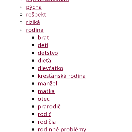
pýcha
rešpekt
riziká
rodina
brat
deti
detstvo
dieťa
dievčatko
kresťanská rodina
manžel
matka
otec
prarodič
rodič
rodičia
rodinné problémy