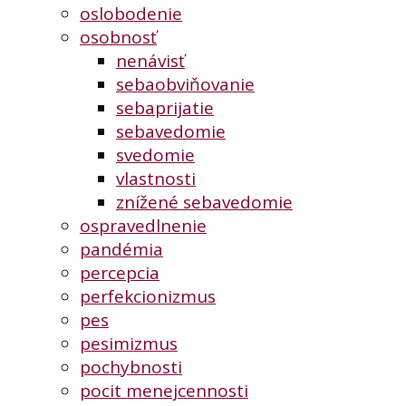
oslobodenie
osobnosť
nenávisť
sebaobviňovanie
sebaprijatie
sebavedomie
svedomie
vlastnosti
znížené sebavedomie
ospravedlnenie
pandémia
percepcia
perfekcionizmus
pes
pesimizmus
pochybnosti
pocit menejcennosti