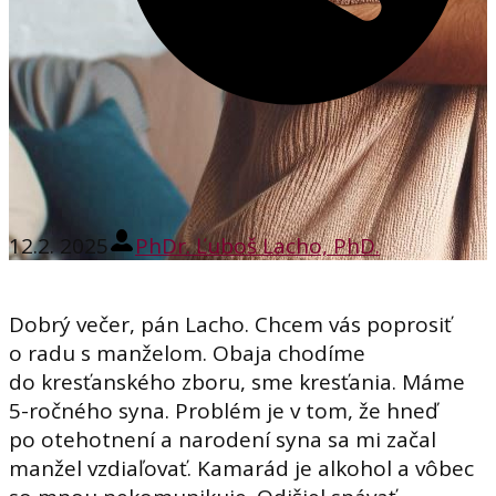
12.2. 2025
PhDr. Ľuboš Lacho, PhD.
Dobrý večer, pán Lacho. Chcem vás poprosiť
o radu s manželom. Obaja chodíme
do kresťanského zboru, sme kresťania. Máme
5-ročného syna. Problém je v tom, že hneď
po otehotnení a narodení syna sa mi začal
manžel vzdiaľovať. Kamarád je alkohol a vôbec