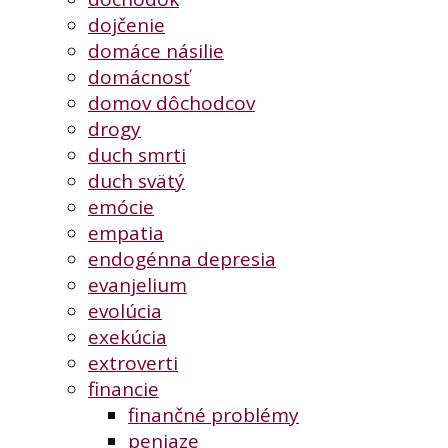
dojčenie
domáce násilie
domácnosť
domov dôchodcov
drogy
duch smrti
duch svätý
emócie
empatia
endogénna depresia
evanjelium
evolúcia
exekúcia
extroverti
financie
finančné problémy
peniaze