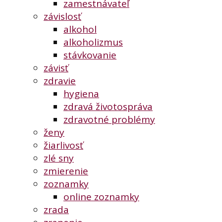
zamestnávateľ
závislosť
alkohol
alkoholizmus
stávkovanie
závisť
zdravie
hygiena
zdravá životospráva
zdravotné problémy
ženy
žiarlivosť
zlé sny
zmierenie
zoznamky
online zoznamky
zrada