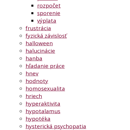
rozpočet
sporenie
výplata
frustrácia
fyzická závislosť
halloween
halucinácie
hanba
hľadanie práce
hnev
hodnoty
homosexualita
hriech
hyperaktivita
hypotalamus
hypotéka
hysterická psychopatia