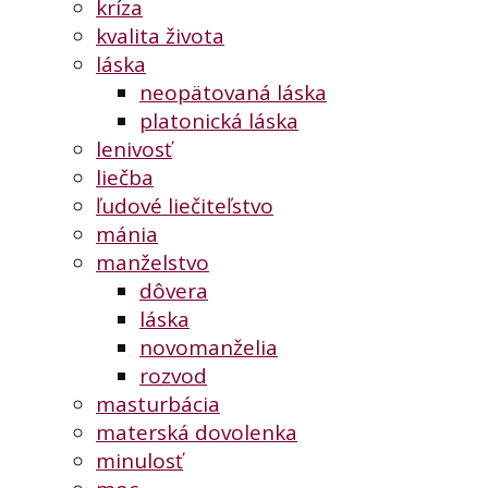
kríza
kvalita života
láska
neopätovaná láska
platonická láska
lenivosť
liečba
ľudové liečiteľstvo
mánia
manželstvo
dôvera
láska
novomanželia
rozvod
masturbácia
materská dovolenka
minulosť