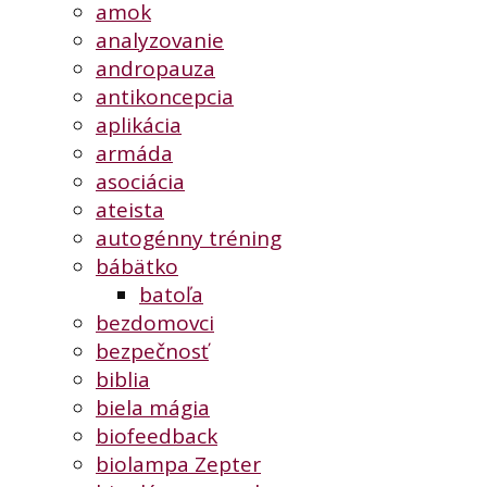
amok
analyzovanie
andropauza
antikoncepcia
aplikácia
armáda
asociácia
ateista
autogénny tréning
bábätko
batoľa
bezdomovci
bezpečnosť
biblia
biela mágia
biofeedback
biolampa Zepter