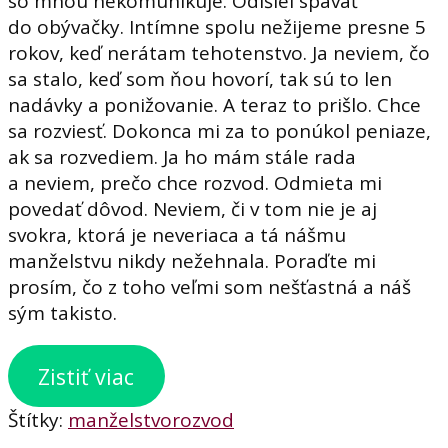
so mnou nekomunikuje. Odišiel spávať
do obývačky. Intímne spolu nežijeme presne 5
rokov, keď nerátam tehotenstvo. Ja neviem, čo
sa stalo, keď som ňou hovorí, tak sú to len
nadávky a ponižovanie. A teraz to prišlo. Chce
sa rozviesť. Dokonca mi za to ponúkol peniaze,
ak sa rozvediem. Ja ho mám stále rada
a neviem, prečo chce rozvod. Odmieta mi
povedať dôvod. Neviem, či v tom nie je aj
svokra, ktorá je neveriaca a tá nášmu
manželstvu nikdy nežehnala. Poraďte mi
prosím, čo z toho veľmi som nešťastná a náš
sým takisto.
Zistiť viac
Štítky:
manželstvo
rozvod