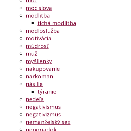
moc
moc slova
modlitba
tichá modlitba
modloslužba
motivácia
múdrosť
muži
myšlienky
nakupovanie
narkoman
násilie
týranie
nedeľa
negativismus
negativizmus
nemanželský sex
neporiadok