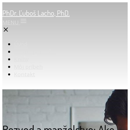
PhDr. Ľuboš Lacho, PhD.
MENU
Úvod
Online poradňa
Knihy
Môj príbeh
Kontakt
Rozvod a manželstvo: Ako