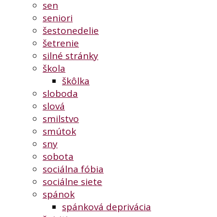
sen
seniori
šestonedelie
šetrenie
silné stránky
škola
škôlka
sloboda
slová
smilstvo
smútok
sny
sobota
sociálna fóbia
sociálne siete
spánok
spánková deprivácia