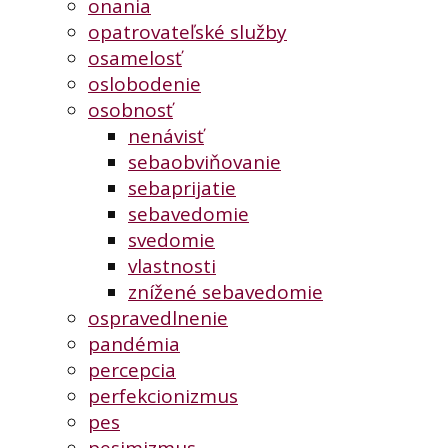
onania
opatrovateľské služby
osamelosť
oslobodenie
osobnosť
nenávisť
sebaobviňovanie
sebaprijatie
sebavedomie
svedomie
vlastnosti
znížené sebavedomie
ospravedlnenie
pandémia
percepcia
perfekcionizmus
pes
pesimizmus