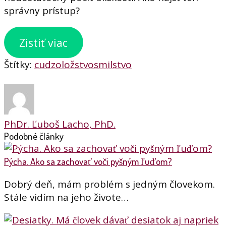
správny prístup?
Zistiť viac
Štítky:
cudzoložstvo
smilstvo
PhDr. Ľuboš Lacho, PhD.
Podobné články
Pýcha. Ako sa zachovať voči pyšným ľuďom?
Dobrý deň, mám problém s jedným človekom.
Stále vidím na jeho živote…