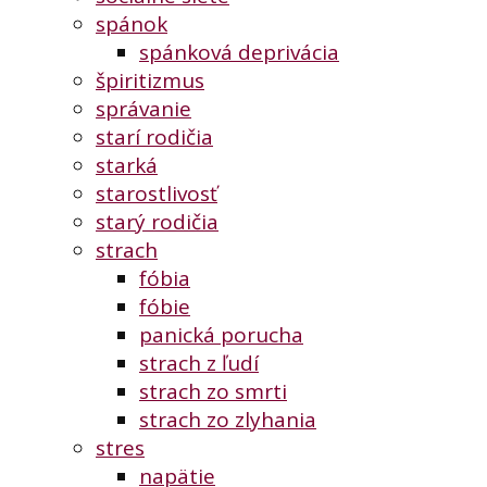
spánok
spánková deprivácia
špiritizmus
správanie
starí rodičia
starká
starostlivosť
starý rodičia
strach
fóbia
fóbie
panická porucha
strach z ľudí
strach zo smrti
strach zo zlyhania
stres
napätie