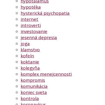
hypotalamus
hypotéka
hysterická psychopatia
internet
introverti
investovanie
jesenná depresia
joga
klamstvo
kofeín
koktanie
kolegyňa
komplex menejcennosti
kompromis
komunikácia
koniec sveta
kontrola
koronavírus