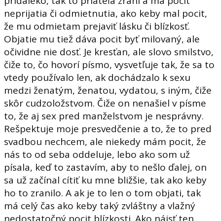
priďaleko, tak to priateľa zraní a má pocit
neprijatia či odmietnutia, ako keby mal pocit,
že mu odmietam prejaviť lásku či blízkosť.
Objatie mu tiež dáva pocit byť milovaný, ale
očividne nie dosť. Je kresťan, ale slovo smilstvo,
čiže to, čo hovorí písmo, vysvetľuje tak, že sa to
vtedy používalo len, ak dochádzalo k sexu
medzi ženatým, ženatou, vydatou, s iným, čiže
skôr cudzoložstvom. Čiže on nenašiel v písme
to, že aj sex pred manželstvom je nesprávny.
Rešpektuje moje presvedčenie a to, že to pred
svadbou nechcem, ale niekedy mám pocit, že
nás to od seba oddeluje, lebo ako som už
písala, keď to zastavím, aby to nešlo ďalej, on
sa už začínal cítiť ku mne bližšie, tak ako keby
ho to zranilo. A ak je to len o tom objati, tak
má celý čas ako keby taký zvláštny a vlažný
nedostatočný pocit blízkosti. Ako nájsť ten