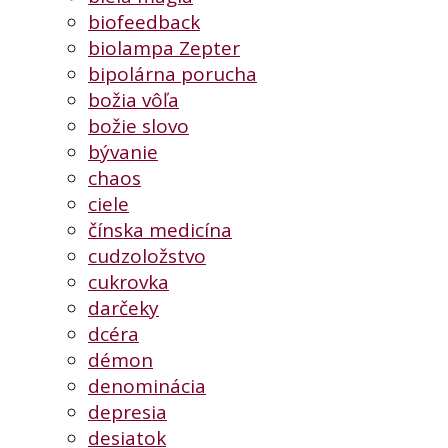
biofeedback
biolampa Zepter
bipolárna porucha
božia vôľa
božie slovo
bývanie
chaos
ciele
čínska medicína
cudzoložstvo
cukrovka
darčeky
dcéra
démon
denominácia
depresia
desiatok