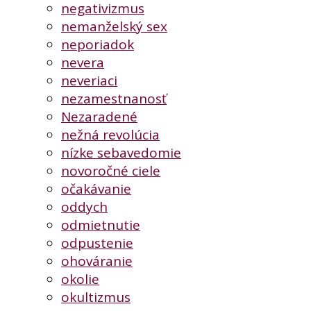
negativizmus
nemanželský sex
neporiadok
nevera
neveriaci
nezamestnanosť
Nezaradené
nežná revolúcia
nízke sebavedomie
novoročné ciele
očakávanie
oddych
odmietnutie
odpustenie
ohováranie
okolie
okultizmus