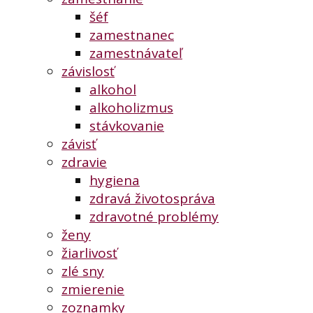
šéf
zamestnanec
zamestnávateľ
závislosť
alkohol
alkoholizmus
stávkovanie
závisť
zdravie
hygiena
zdravá životospráva
zdravotné problémy
ženy
žiarlivosť
zlé sny
zmierenie
zoznamky