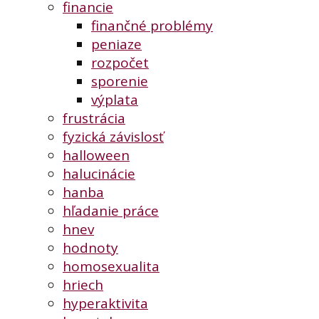
financie
finančné problémy
peniaze
rozpočet
sporenie
výplata
frustrácia
fyzická závislosť
halloween
halucinácie
hanba
hľadanie práce
hnev
hodnoty
homosexualita
hriech
hyperaktivita