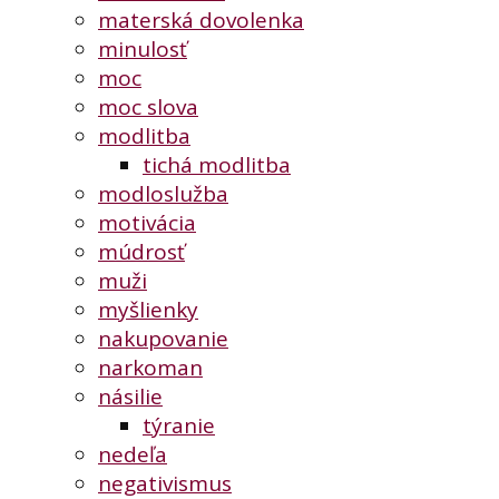
materská dovolenka
minulosť
moc
moc slova
modlitba
tichá modlitba
modloslužba
motivácia
múdrosť
muži
myšlienky
nakupovanie
narkoman
násilie
týranie
nedeľa
negativismus