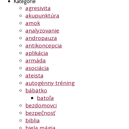
Kategórie
agresivita
akupunktúra
amok
analyzovanie
andropauza
antikoncepcia
aplikácia
armáda
asociácia
ateista
autogénny tréning
bábätko
batoľa
bezdomovci
bezpečnosť
biblia
biela mágia