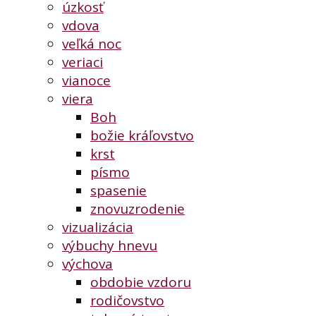
úzkosť
vdova
veľká noc
veriaci
vianoce
viera
Boh
božie kráľovstvo
krst
písmo
spasenie
znovuzrodenie
vizualizácia
výbuchy hnevu
výchova
obdobie vzdoru
rodičovstvo