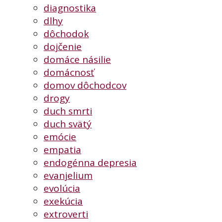
diagnostika
dlhy
dôchodok
dojčenie
domáce násilie
domácnosť
domov dôchodcov
drogy
duch smrti
duch svätý
emócie
empatia
endogénna depresia
evanjelium
evolúcia
exekúcia
extroverti