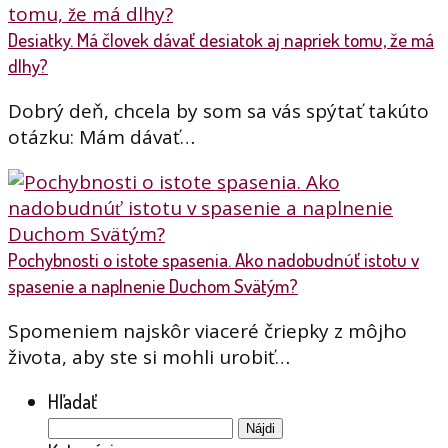
Desiatky. Má človek dávať desiatok aj napriek tomu, že má
dlhy?
Dobrý deň, chcela by som sa vás spýtať takúto
otázku: Mám dávať…
Pochybnosti o istote spasenia. Ako nadobudnúť istotu v
spasenie a naplnenie Duchom Svätým?
Spomeniem najskôr viaceré čriepky z môjho
života, aby ste si mohli urobiť…
Hľadať
Hľadať: