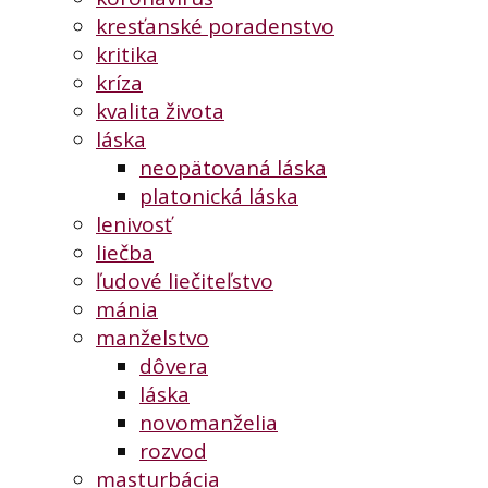
kresťanské poradenstvo
kritika
kríza
kvalita života
láska
neopätovaná láska
platonická láska
lenivosť
liečba
ľudové liečiteľstvo
mánia
manželstvo
dôvera
láska
novomanželia
rozvod
masturbácia