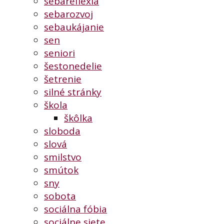
sebareflexia
sebarozvoj
sebaukájanie
sen
seniori
šestonedelie
šetrenie
silné stránky
škola
škôlka
sloboda
slová
smilstvo
smútok
sny
sobota
sociálna fóbia
sociálne siete