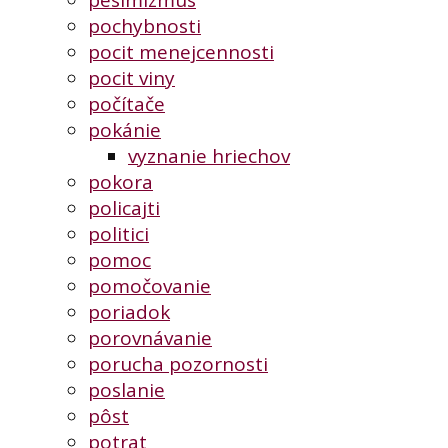
pochybnosti
pocit menejcennosti
pocit viny
počítače
pokánie
vyznanie hriechov
pokora
policajti
politici
pomoc
pomočovanie
poriadok
porovnávanie
porucha pozornosti
poslanie
pôst
potrat