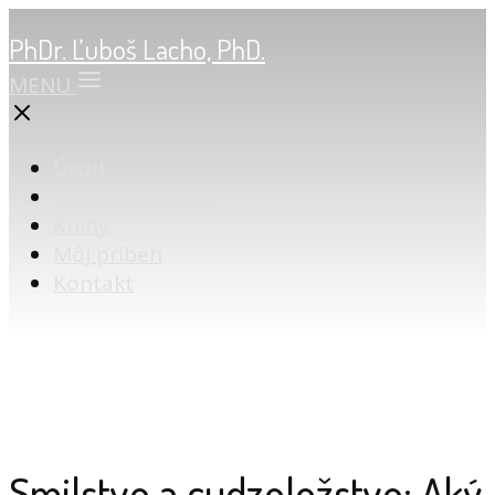
PhDr. Ľuboš Lacho, PhD.
MENU
Úvod
Online poradňa
Knihy
Môj príbeh
Kontakt
Smilstvo a cudzoložstvo: Aký