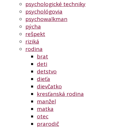
psychologické techniky
psychológovia
psychowalkman
pýcha
rešpekt
riziká
rodina
brat
deti
detstvo
dieťa
dievčatko
kresťanská rodina
manžel
matka
otec
prarodič