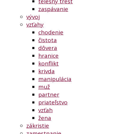
telesný trest
zaspávanie
vývoj
vzťahy
chodenie
čistota
dôvera
hranice
konflikt
krivda
manipulácia
muž
partner
priateľstvo
vzťah
žena
zákristie
zamestnanie