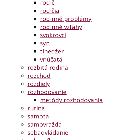
rodič
rodičia
rodinné problémy
rodinné vzťahy
svokrovci
syn
tínedžer
vnúčatá
rozbitá rodina
rozchod
rozdiely
rozhodovanie
metódy rozhodovania
rutina
samota
samovražda
sebaovládanie