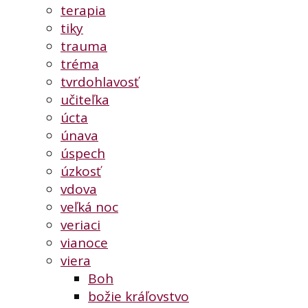
terapia
tiky
trauma
tréma
tvrdohlavosť
učiteľka
úcta
únava
úspech
úzkosť
vdova
veľká noc
veriaci
vianoce
viera
Boh
božie kráľovstvo