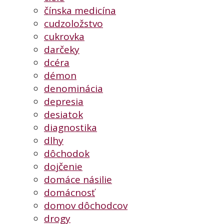
čínska medicína
cudzoložstvo
cukrovka
darčeky
dcéra
démon
denominácia
depresia
desiatok
diagnostika
dlhy
dôchodok
dojčenie
domáce násilie
domácnosť
domov dôchodcov
drogy