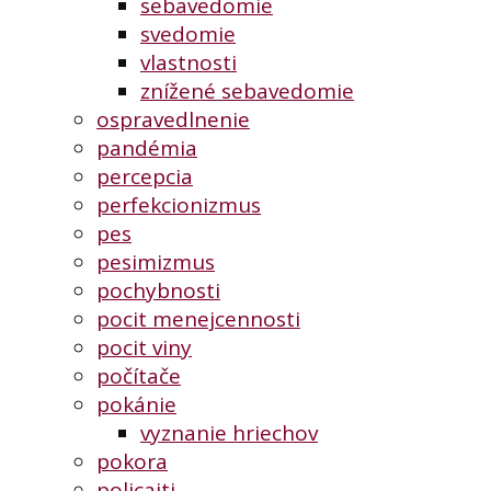
sebavedomie
svedomie
vlastnosti
znížené sebavedomie
ospravedlnenie
pandémia
percepcia
perfekcionizmus
pes
pesimizmus
pochybnosti
pocit menejcennosti
pocit viny
počítače
pokánie
vyznanie hriechov
pokora
policajti