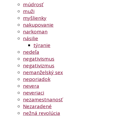
múdrosť
muži
myšlienky
nakupovanie
narkoman
násilie
týranie
nedeľa
negativismus
negativizmus
nemanželský sex
neporiadok
nevera
neveriaci
nezamestnanosť
Nezaradené
nežná revolúcia