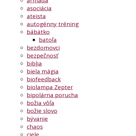
armáda
asociácia
ateista
autogénny tréning
bábätko
batoľa
bezdomovci
bezpečnosť
biblia
biela mágia
biofeedback
biolampa Zepter
bipolárna porucha
božia vôľa
božie slovo
bývanie
chaos
ciele