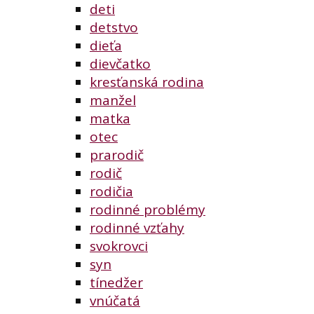
deti
detstvo
dieťa
dievčatko
kresťanská rodina
manžel
matka
otec
prarodič
rodič
rodičia
rodinné problémy
rodinné vzťahy
svokrovci
syn
tínedžer
vnúčatá