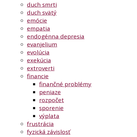
duch smrti
duch svätý
emócie
empatia
endogénna depresia
evanjelium
evolúcia
exekúcia
extroverti
financie
finančné problémy
peniaze
rozpočet
sporenie
výplata
frustrácia
fyzická závislosť