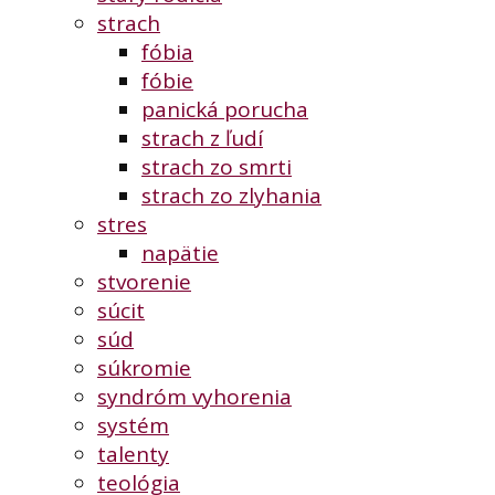
strach
fóbia
fóbie
panická porucha
strach z ľudí
strach zo smrti
strach zo zlyhania
stres
napätie
stvorenie
súcit
súd
súkromie
syndróm vyhorenia
systém
talenty
teológia