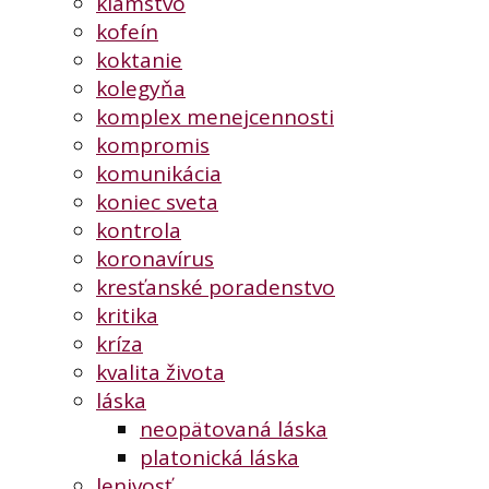
klamstvo
kofeín
koktanie
kolegyňa
komplex menejcennosti
kompromis
komunikácia
koniec sveta
kontrola
koronavírus
kresťanské poradenstvo
kritika
kríza
kvalita života
láska
neopätovaná láska
platonická láska
lenivosť