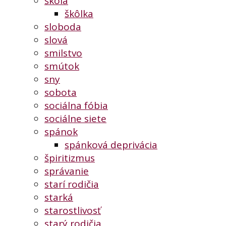
škola
škôlka
sloboda
slová
smilstvo
smútok
sny
sobota
sociálna fóbia
sociálne siete
spánok
spánková deprivácia
špiritizmus
správanie
starí rodičia
starká
starostlivosť
starý rodičia