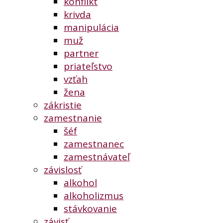
konflikt
krivda
manipulácia
muž
partner
priateľstvo
vzťah
žena
zákristie
zamestnanie
šéf
zamestnanec
zamestnávateľ
závislosť
alkohol
alkoholizmus
stávkovanie
závisť