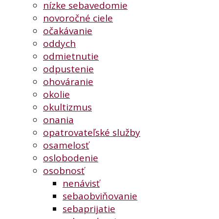
nízke sebavedomie
novoročné ciele
očakávanie
oddych
odmietnutie
odpustenie
ohováranie
okolie
okultizmus
onania
opatrovateľské služby
osamelosť
oslobodenie
osobnosť
nenávisť
sebaobviňovanie
sebaprijatie