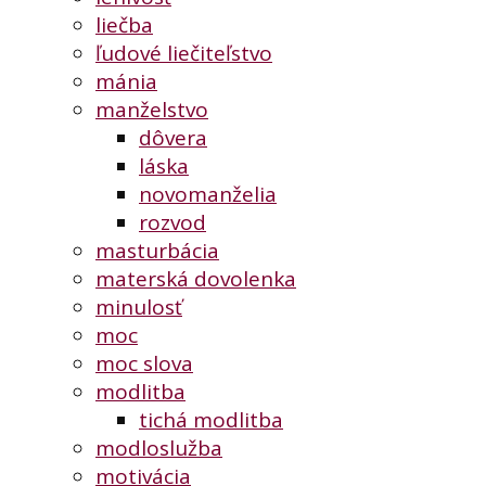
liečba
ľudové liečiteľstvo
mánia
manželstvo
dôvera
láska
novomanželia
rozvod
masturbácia
materská dovolenka
minulosť
moc
moc slova
modlitba
tichá modlitba
modloslužba
motivácia