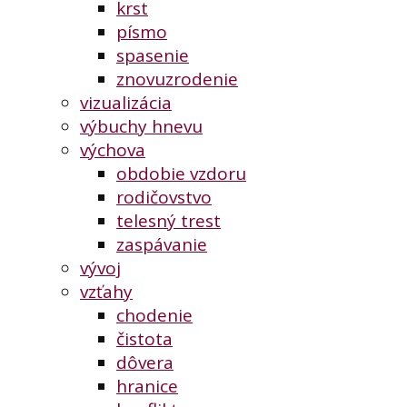
krst
písmo
spasenie
znovuzrodenie
vizualizácia
výbuchy hnevu
výchova
obdobie vzdoru
rodičovstvo
telesný trest
zaspávanie
vývoj
vzťahy
chodenie
čistota
dôvera
hranice