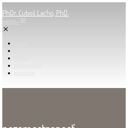
PhDr. Ľuboš Lacho, PhD.
MENU
Úvod
Online poradňa
Knihy
Môj príbeh
Kontakt