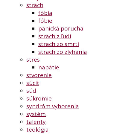
strach
fóbia
fóbie
panická porucha
strach z ľudí
strach zo smrti
strach zo zlyhania
stres
napätie
stvorenie
súcit
súd
súkromie
syndróm vyhorenia
systém
talenty
teológia