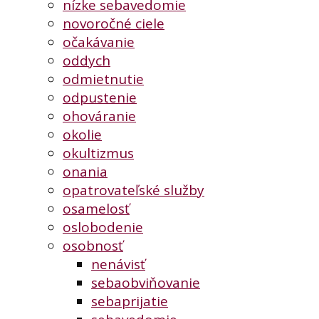
nízke sebavedomie
novoročné ciele
očakávanie
oddych
odmietnutie
odpustenie
ohováranie
okolie
okultizmus
onania
opatrovateľské služby
osamelosť
oslobodenie
osobnosť
nenávisť
sebaobviňovanie
sebaprijatie