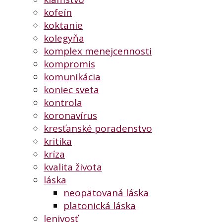
kofeín
koktanie
kolegyňa
komplex menejcennosti
kompromis
komunikácia
koniec sveta
kontrola
koronavírus
kresťanské poradenstvo
kritika
kríza
kvalita života
láska
neopätovaná láska
platonická láska
lenivosť