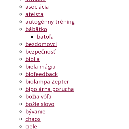
asociácia
ateista
autogénny tréning
bábätko
batoľa
bezdomovci
bezpečnosť
biblia
biela mágia
biofeedback
biolampa Zepter
bipolárna porucha
božia vôľa
božie slovo
bývanie
chaos
ciele