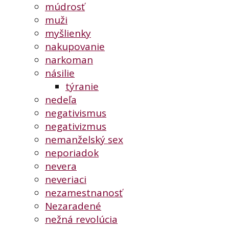
múdrosť
muži
myšlienky
nakupovanie
narkoman
násilie
týranie
nedeľa
negativismus
negativizmus
nemanželský sex
neporiadok
nevera
neveriaci
nezamestnanosť
Nezaradené
nežná revolúcia