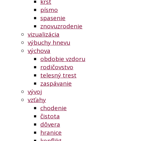
krst
písmo
spasenie
znovuzrodenie
vizualizácia
výbuchy hnevu
výchova
obdobie vzdoru
rodičovstvo
telesný trest
zaspávanie
vývoj
vzťahy
chodenie
čistota
dôvera
hranice
konflikt