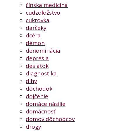
čínska medicína
cudzoložstvo
cukrovka
darčeky
dcéra
démon
denominácia
depresia
desiatok
diagnostika
dlhy
dôchodok
dojčenie
domáce násilie
domácnosť
domov dôchodcov
drogy