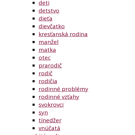
deti
detstvo
dieťa
dievčatko
kresťanská rodina
manžel
matka
otec
prarodič
rodič
rodičia
rodinné problémy
rodinné vzťahy
svokrovci
syn
tínedžer
vnúčatá