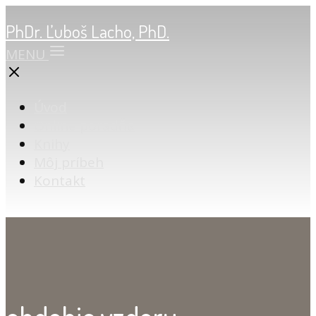
PhDr. Ľuboš Lacho, PhD.
MENU
Úvod
Online poradňa
Knihy
Môj príbeh
Kontakt