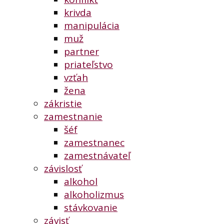
krivda
manipulácia
muž
partner
priateľstvo
vzťah
žena
zákristie
zamestnanie
šéf
zamestnanec
zamestnávateľ
závislosť
alkohol
alkoholizmus
stávkovanie
závisť