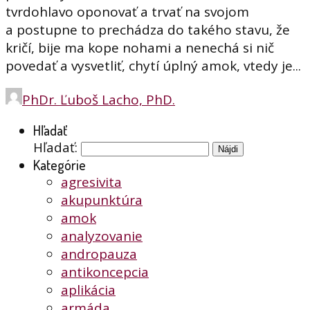
tvrdohlavo oponovať a trvať na svojom
a postupne to prechádza do takého stavu, že
kričí, bije ma kope nohami a nenechá si nič
povedať a vysvetliť, chytí úplný amok, vtedy je...
PhDr. Ľuboš Lacho, PhD.
Hľadať
Hľadať:
Kategórie
agresivita
akupunktúra
amok
analyzovanie
andropauza
antikoncepcia
aplikácia
armáda