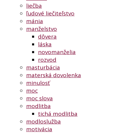
liečba
ľudové liečiteľstvo
mánia
manželstvo
dôvera
láska
novomanželia
rozvod
masturbácia
materská dovolenka
minulosť
moc
moc slova
modlitba
tichá modlitba
modloslužba
motivácia