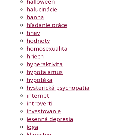
halloween
halucinácie
hanba
hľadanie práce
hnev
hodnoty
homosexualita
hriech
hyperaktivita
hypotalamus
hypotéka
hysterická psychopatia
internet
introverti
investovanie
jesenná depresia
joga
klamstvo