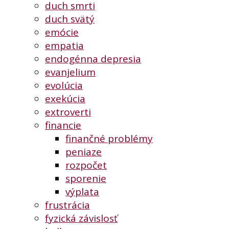
duch smrti
duch svätý
emócie
empatia
endogénna depresia
evanjelium
evolúcia
exekúcia
extroverti
financie
finančné problémy
peniaze
rozpočet
sporenie
výplata
frustrácia
fyzická závislosť