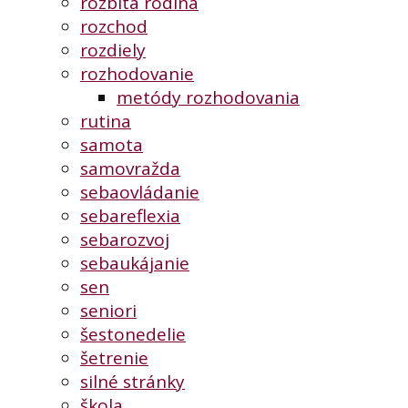
rozbitá rodina
rozchod
rozdiely
rozhodovanie
metódy rozhodovania
rutina
samota
samovražda
sebaovládanie
sebareflexia
sebarozvoj
sebaukájanie
sen
seniori
šestonedelie
šetrenie
silné stránky
škola