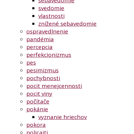
sebavedomie
svedomie
vlastnosti
znížené sebavedomie
ospravedlnenie
pandémia
percepcia
perfekcionizmus
pes
pesimizmus
pochybnosti
pocit menejcennosti
pocit viny
počítače
pokánie
vyznanie hriechov
pokora
policajti