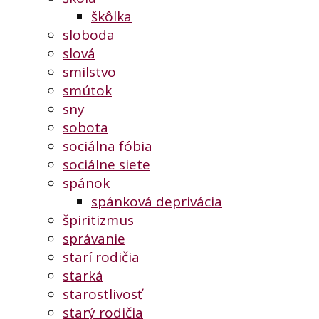
škôlka
sloboda
slová
smilstvo
smútok
sny
sobota
sociálna fóbia
sociálne siete
spánok
spánková deprivácia
špiritizmus
správanie
starí rodičia
starká
starostlivosť
starý rodičia