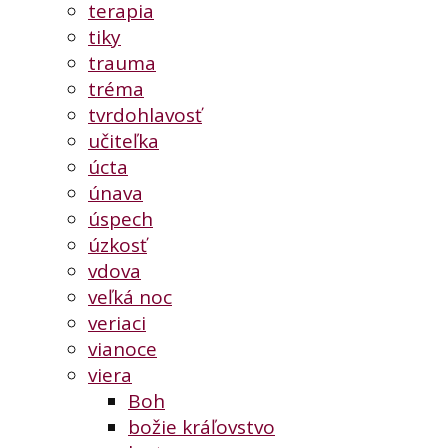
terapia
tiky
trauma
tréma
tvrdohlavosť
učiteľka
úcta
únava
úspech
úzkosť
vdova
veľká noc
veriaci
vianoce
viera
Boh
božie kráľovstvo