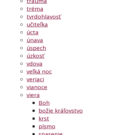
trauma
tréma
tvrdohlavosť
učiteľka
úcta
únava
úspech
úzkosť
vdova
veľká noc
veriaci
vianoce
viera
Boh
božie kráľovstvo
krst
písmo
spasenie