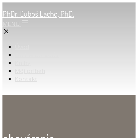
PhDr. Ľuboš Lacho, PhD.
MENU
Úvod
Online poradňa
Knihy
Môj príbeh
Kontakt