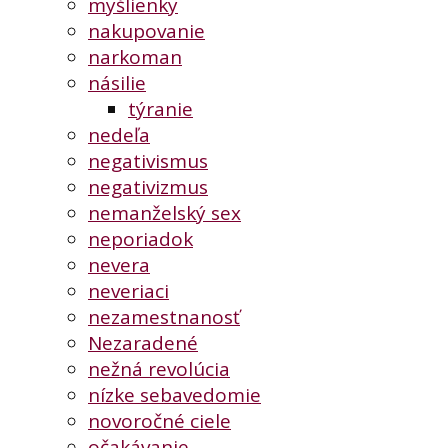
myšlienky
nakupovanie
narkoman
násilie
týranie
nedeľa
negativismus
negativizmus
nemanželský sex
neporiadok
nevera
neveriaci
nezamestnanosť
Nezaradené
nežná revolúcia
nízke sebavedomie
novoročné ciele
očakávanie