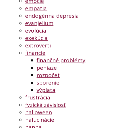
emócie
empatia
endogénna depresia
evanjelium
evolúcia
exekúcia
extroverti
financie
finančné problémy
peniaze
rozpočet
sporenie
výplata
frustrácia
fyzická závislosť
halloween
halucinácie
hanba