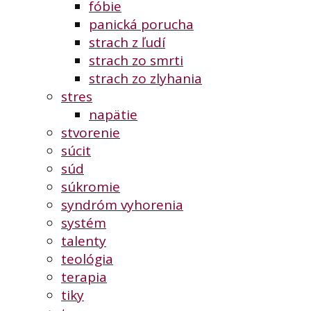
fóbie
panická porucha
strach z ľudí
strach zo smrti
strach zo zlyhania
stres
napätie
stvorenie
súcit
súd
súkromie
syndróm vyhorenia
systém
talenty
teológia
terapia
tiky