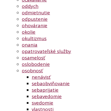
oddych
odmietnutie
odpustenie
ohováranie
okolie
okultizmus
onania
opatrovateľské služby
osamelosť
oslobodenie
osobnosť
nenávisť
sebaobviňovanie
sebaprijatie
sebavedomie
svedomie
vlastnosti