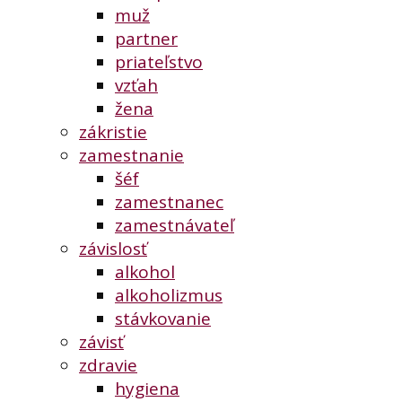
muž
partner
priateľstvo
vzťah
žena
zákristie
zamestnanie
šéf
zamestnanec
zamestnávateľ
závislosť
alkohol
alkoholizmus
stávkovanie
závisť
zdravie
hygiena