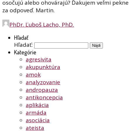
osočujú alebo ohovárajú? Ďakujem veľmi pekne
za odpoveď. Martin.
PhDr. Ľuboš Lacho, PhD.
Hľadať
Hľadať:
Kategórie
agresivita
akupunktúra
amok
analyzovanie
andropauza
antikoncepcia
aplikácia
armáda
asociácia
ateista