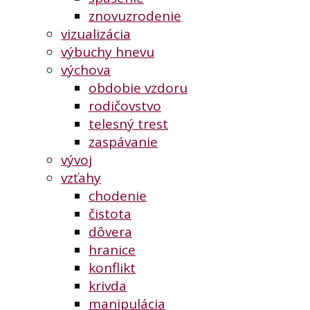
znovuzrodenie
vizualizácia
výbuchy hnevu
výchova
obdobie vzdoru
rodičovstvo
telesný trest
zaspávanie
vývoj
vzťahy
chodenie
čistota
dôvera
hranice
konflikt
krivda
manipulácia