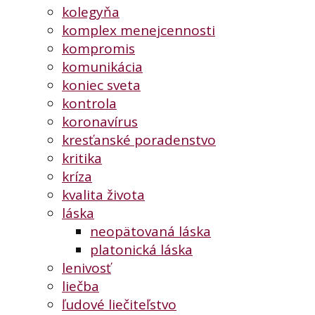
kolegyňa
komplex menejcennosti
kompromis
komunikácia
koniec sveta
kontrola
koronavírus
kresťanské poradenstvo
kritika
kríza
kvalita života
láska
neopätovaná láska
platonická láska
lenivosť
liečba
ľudové liečiteľstvo