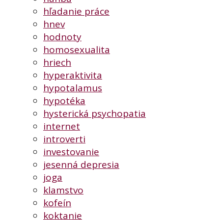
hľadanie práce
hnev
hodnoty
homosexualita
hriech
hyperaktivita
hypotalamus
hypotéka
hysterická psychopatia
internet
introverti
investovanie
jesenná depresia
joga
klamstvo
kofeín
koktanie