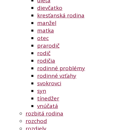
dieťa
dievčatko
kresťanská rodina
manžel
matka
otec
prarodič
rodič
rodičia
rodinné problémy
rodinné vzťahy
svokrovci
syn
tínedžer
vnúčatá
rozbitá rodina
rozchod
rozdiely