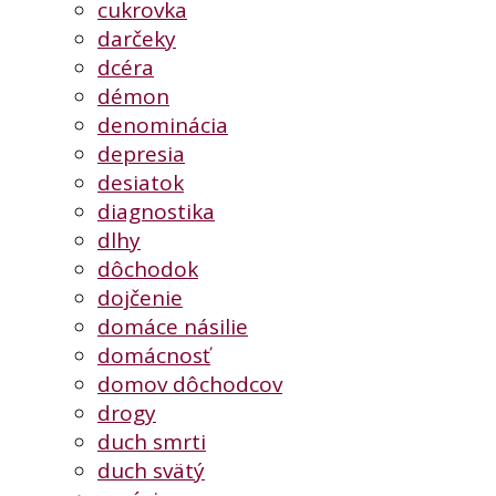
cukrovka
darčeky
dcéra
démon
denominácia
depresia
desiatok
diagnostika
dlhy
dôchodok
dojčenie
domáce násilie
domácnosť
domov dôchodcov
drogy
duch smrti
duch svätý