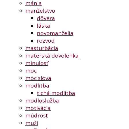
mánia
manželstvo
dôvera
láska
novomanželia
rozvod
masturbácia
materská dovolenka
minulosť
moc
moc slova
modlitba
tichá modlitba
modloslužba
motivácia
múdrosť
muži