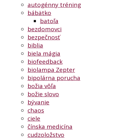
autogénny tréning
bábätko
batoľa
bezdomovci
bezpečnosť
biblia
biela mágia
biofeedback
biolampa Zepter
bipolárna porucha
božia vôľa
božie slovo
bývanie
chaos
ciele
čínska medicína
cudzoložstvo