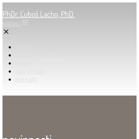
PhDr. Ľuboš Lacho, PhD.
MENU
Úvod
Online poradňa
Knihy
Môj príbeh
Kontakt