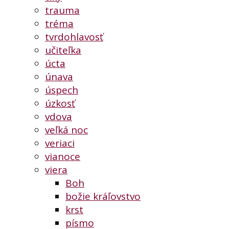
trauma
tréma
tvrdohlavosť
učiteľka
úcta
únava
úspech
úzkosť
vdova
veľká noc
veriaci
vianoce
viera
Boh
božie kráľovstvo
krst
písmo