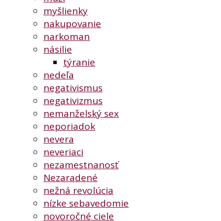
myšlienky
nakupovanie
narkoman
násilie
týranie
nedeľa
negativismus
negativizmus
nemanželský sex
neporiadok
nevera
neveriaci
nezamestnanosť
Nezaradené
nežná revolúcia
nízke sebavedomie
novoročné ciele