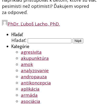
napríklad pristupovať k deťom, ktoré sú viac
pesimisti než optimisti? Ďakujem vopred
za odpoveď.
PhDr. Ľuboš Lacho, PhD.
Hľadať
Hľadať:
Kategórie
agresivita
akupunktúra
amok
analyzovanie
andropauza
antikoncepcia
aplikácia
armáda
asociácia