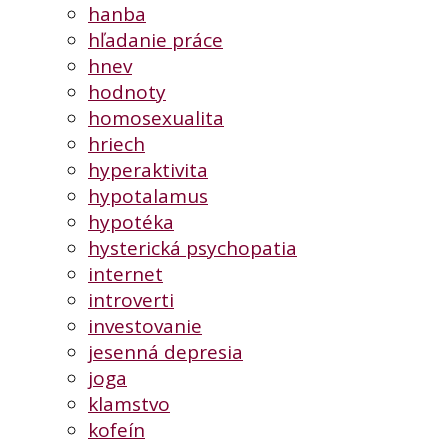
hanba
hľadanie práce
hnev
hodnoty
homosexualita
hriech
hyperaktivita
hypotalamus
hypotéka
hysterická psychopatia
internet
introverti
investovanie
jesenná depresia
joga
klamstvo
kofeín