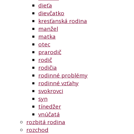
dieťa
dievčatko
kresťanská rodina
manžel
matka
otec
prarodič
rodič
rodičia
rodinné problémy
rodinné vzťahy
svokrovci
syn
tínedžer
vnúčatá
rozbitá rodina
rozchod