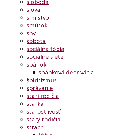
sloboda
slová
smilstvo
smútok
sny
sobota
sociálna fóbia
sociálne siete
spánok
spánková deprivácia
špiritizmus
správanie
starí rodičia
starká
starostlivosť
starý rodičia
strach