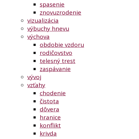
spasenie
znovuzrodenie
vizualizácia
výbuchy hnevu
výchova
obdobie vzdoru
rodičovstvo
telesný trest
zaspávanie
vývoj
vzťahy
chodenie
čistota
dôvera
hranice
konflikt
krivda