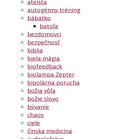
ateista
autogénny tréning
bábätko
batoľa
bezdomovci
bezpečnosť
biblia
biela mágia
biofeedback
biolampa Zepter
bipolárna porucha
božia vôľa
božie slovo
bývanie
chaos
ciele
čínska medicína