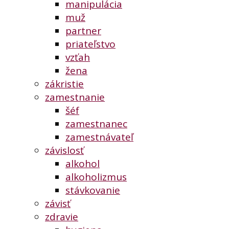
manipulácia
muž
partner
priateľstvo
vzťah
žena
zákristie
zamestnanie
šéf
zamestnanec
zamestnávateľ
závislosť
alkohol
alkoholizmus
stávkovanie
závisť
zdravie