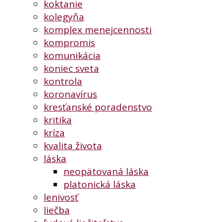
koktanie
kolegyňa
komplex menejcennosti
kompromis
komunikácia
koniec sveta
kontrola
koronavírus
kresťanské poradenstvo
kritika
kríza
kvalita života
láska
neopätovaná láska
platonická láska
lenivosť
liečba