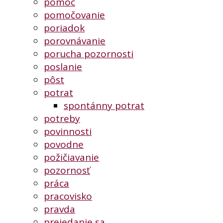
pomoc
pomočovanie
poriadok
porovnávanie
porucha pozornosti
poslanie
pôst
potrat
spontánny potrat
potreby
povinnosti
povodne
požičiavanie
pozornosť
práca
pracovisko
pravda
prejedanie sa