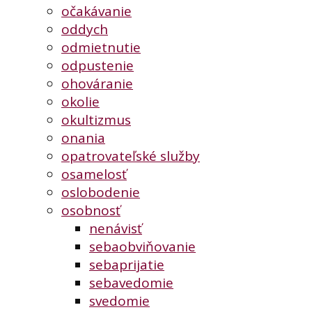
očakávanie
oddych
odmietnutie
odpustenie
ohováranie
okolie
okultizmus
onania
opatrovateľské služby
osamelosť
oslobodenie
osobnosť
nenávisť
sebaobviňovanie
sebaprijatie
sebavedomie
svedomie