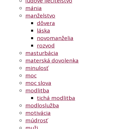
ľudové liečiteľstvo
mánia
manželstvo
dôvera
láska
novomanželia
rozvod
masturbácia
materská dovolenka
minulosť
moc
moc slova
modlitba
tichá modlitba
modloslužba
motivácia
múdrosť
muži