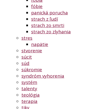
fóbia
fóbie
panická porucha
strach z ľudí
strach zo smrti
strach zo zlyhania
stres
napätie
stvorenie
súcit
súd
súkromie
syndróm vyhorenia
systém
talenty
teológia
terapia
tiky