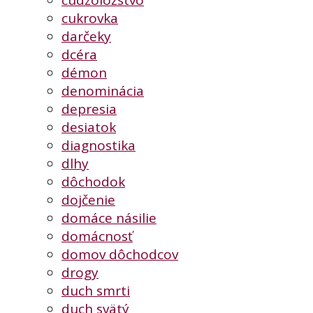
cudzoložstvo
cukrovka
darčeky
dcéra
démon
denominácia
depresia
desiatok
diagnostika
dlhy
dôchodok
dojčenie
domáce násilie
domácnosť
domov dôchodcov
drogy
duch smrti
duch svätý