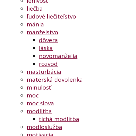
lenivosť
liečba
ľudové liečiteľstvo
mánia
manželstvo
dôvera
láska
novomanželia
rozvod
masturbácia
materská dovolenka
minulosť
moc
moc slova
modlitba
tichá modlitba
modloslužba
motivácia