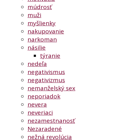
múdrosť
muži
myšlienky
nakupovanie
narkoman
násilie
týranie
nedeľa
negativismus
negativizmus
nemanželský sex
neporiadok
nevera
neveriaci
nezamestnanosť
Nezaradené
nežná revolúcia