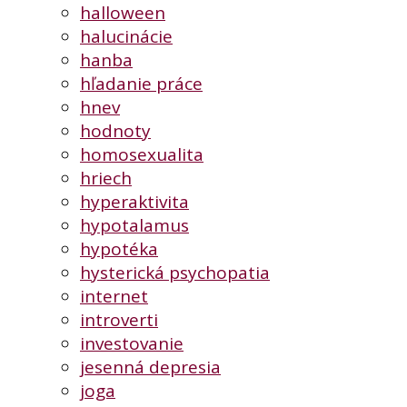
halloween
halucinácie
hanba
hľadanie práce
hnev
hodnoty
homosexualita
hriech
hyperaktivita
hypotalamus
hypotéka
hysterická psychopatia
internet
introverti
investovanie
jesenná depresia
joga