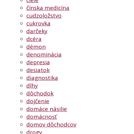
ciele
čínska medicína
cudzoložstvo
cukrovka
darčeky
dcéra
démon
denominácia
depresia
desiatok
diagnostika
dlhy
dôchodok
dojčenie
domáce násilie
domácnosť
domov dôchodcov
drogy