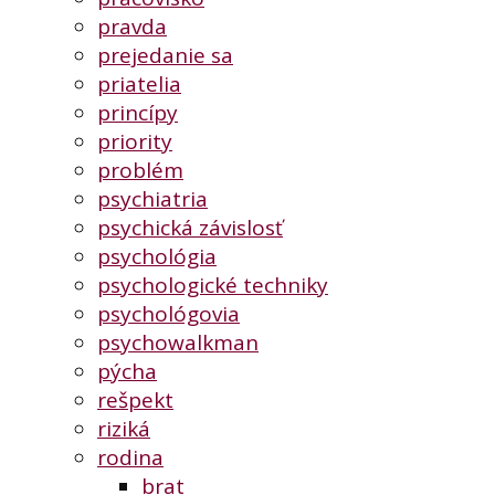
pravda
prejedanie sa
priatelia
princípy
priority
problém
psychiatria
psychická závislosť
psychológia
psychologické techniky
psychológovia
psychowalkman
pýcha
rešpekt
riziká
rodina
brat