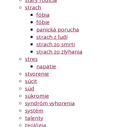
starý rodičia
strach
fóbia
fóbie
panická porucha
strach z ľudí
strach zo smrti
strach zo zlyhania
stres
napätie
stvorenie
súcit
súd
súkromie
syndróm vyhorenia
systém
talenty
teológia