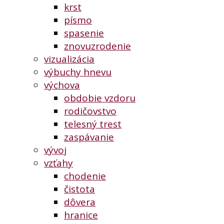
krst
písmo
spasenie
znovuzrodenie
vizualizácia
výbuchy hnevu
výchova
obdobie vzdoru
rodičovstvo
telesný trest
zaspávanie
vývoj
vzťahy
chodenie
čistota
dôvera
hranice