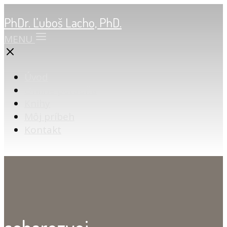
PhDr. Ľuboš Lacho, PhD.
MENU
Úvod
Online poradňa
Knihy
Môj príbeh
Kontakt