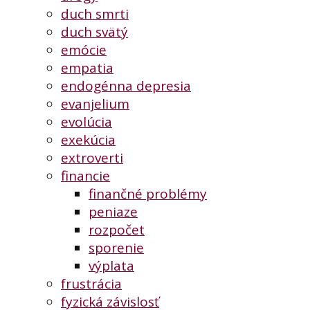
duch smrti
duch svätý
emócie
empatia
endogénna depresia
evanjelium
evolúcia
exekúcia
extroverti
financie
finančné problémy
peniaze
rozpočet
sporenie
výplata
frustrácia
fyzická závislosť