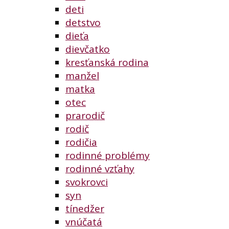
deti
detstvo
dieťa
dievčatko
kresťanská rodina
manžel
matka
otec
prarodič
rodič
rodičia
rodinné problémy
rodinné vzťahy
svokrovci
syn
tínedžer
vnúčatá