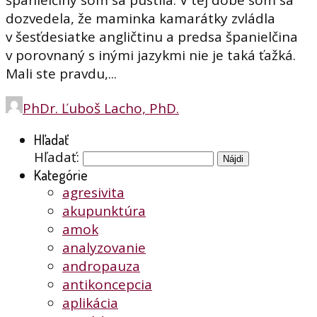
španielčiny som sa pustila. V tej dobe som sa
dozvedela, že maminka kamarátky zvládla
v šesťdesiatke angličtinu a predsa španielčina
v porovnaný s inými jazykmi nie je taká ťažká.
Mali ste pravdu,...
PhDr. Ľuboš Lacho, PhD.
Hľadať
Hľadať:
Kategórie
agresivita
akupunktúra
amok
analyzovanie
andropauza
antikoncepcia
aplikácia