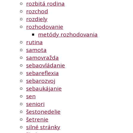
rozbitá rodina
rozchod
rozdiely
rozhodovanie
metódy rozhodovania
rutina
samota
samovražda
sebaovládanie
sebareflexia
sebarozvoj
sebaukájanie
sen
seniori
šestonedelie
šetrenie
silné stránky