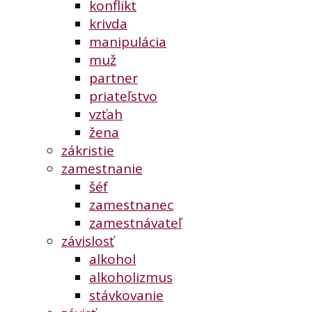
konflikt
krivda
manipulácia
muž
partner
priateľstvo
vzťah
žena
zákristie
zamestnanie
šéf
zamestnanec
zamestnávateľ
závislosť
alkohol
alkoholizmus
stávkovanie