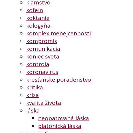
klamstvo
kofeín
koktanie
kolegyňa
komplex menejcennosti
kompromis
komunikácia
koniec sveta
kontrola
koronavírus
kresťanské poradenstvo
kritika
kríza
kvalita života
láska
neopätovaná láska
platonická láska