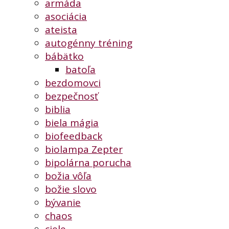
armáda
asociácia
ateista
autogénny tréning
bábätko
batoľa
bezdomovci
bezpečnosť
biblia
biela mágia
biofeedback
biolampa Zepter
bipolárna porucha
božia vôľa
božie slovo
bývanie
chaos