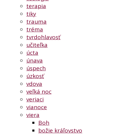
terapia
tiky
trauma
tréma
tvrdohlavosť
učiteľka
úcta
únava
úspech
úzkosť
vdova
veľká noc
veriaci
vianoce
viera
Boh
božie kráľovstvo