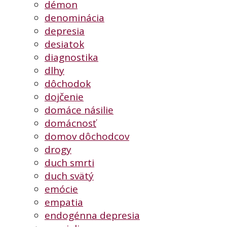
démon
denominácia
depresia
desiatok
diagnostika
dlhy
dôchodok
dojčenie
domáce násilie
domácnosť
domov dôchodcov
drogy
duch smrti
duch svätý
emócie
empatia
endogénna depresia