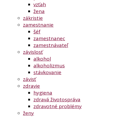
vzťah
žena
zákristie
zamestnanie
šéf
zamestnanec
zamestnávateľ
závislosť
alkohol
alkoholizmus
stávkovanie
závisť
zdravie
hygiena
zdravá životospráva
zdravotné problémy
ženy