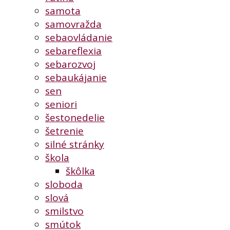
samota
samovražda
sebaovládanie
sebareflexia
sebarozvoj
sebaukájanie
sen
seniori
šestonedelie
šetrenie
silné stránky
škola
škôlka
sloboda
slová
smilstvo
smútok