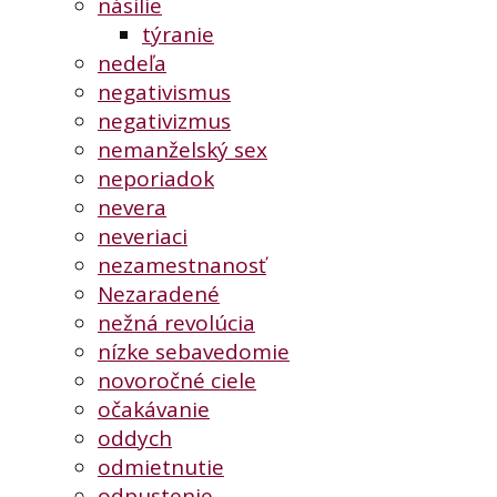
násilie
týranie
nedeľa
negativismus
negativizmus
nemanželský sex
neporiadok
nevera
neveriaci
nezamestnanosť
Nezaradené
nežná revolúcia
nízke sebavedomie
novoročné ciele
očakávanie
oddych
odmietnutie
odpustenie