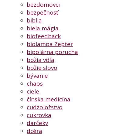
bezdomovci
bezpečnosť
biblia
biela mágia
biofeedback
biolampa Zepter
bipolárna porucha
božia vôľa
božie slovo
bývanie
chaos
ciele
čínska medicína
cudzoložstvo
cukrovka
darčeky
dcéra