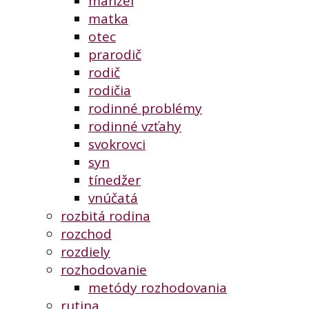
manžel
matka
otec
prarodič
rodič
rodičia
rodinné problémy
rodinné vzťahy
svokrovci
syn
tínedžer
vnúčatá
rozbitá rodina
rozchod
rozdiely
rozhodovanie
metódy rozhodovania
rutina