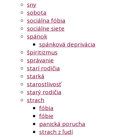
sny
sobota
sociálna fóbia
sociálne siete
spánok
spánková deprivácia
špiritizmus
správanie
starí rodičia
starká
starostlivosť
starý rodičia
strach
fóbia
fóbie
panická porucha
strach z ľudí