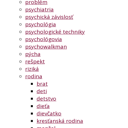
problém
psychiatria
psychická závislosť
psychológia
psychologické techniky
psychológovia
psychowalkman
pýcha
rešpekt
riziká
rodina
brat
deti
detstvo
dieťa
dievčatko
kresťanská rodina