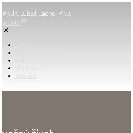
PhDr. Ľuboš Lacho, PhD.
MENU
Úvod
Online poradňa
Knihy
Môj príbeh
Kontakt