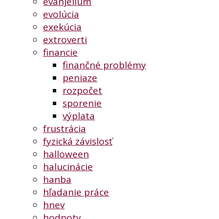
evanjelium
evolúcia
exekúcia
extroverti
financie
finančné problémy
peniaze
rozpočet
sporenie
výplata
frustrácia
fyzická závislosť
halloween
halucinácie
hanba
hľadanie práce
hnev
hodnoty