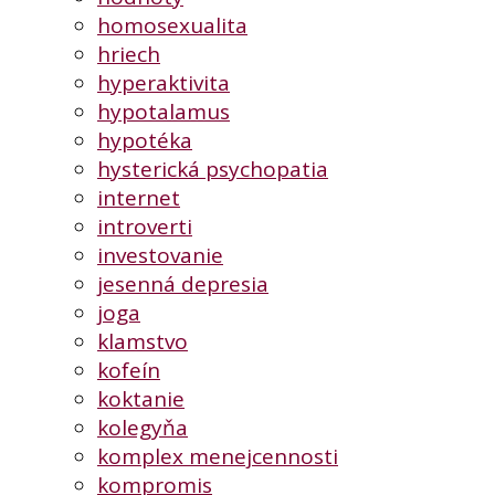
homosexualita
hriech
hyperaktivita
hypotalamus
hypotéka
hysterická psychopatia
internet
introverti
investovanie
jesenná depresia
joga
klamstvo
kofeín
koktanie
kolegyňa
komplex menejcennosti
kompromis