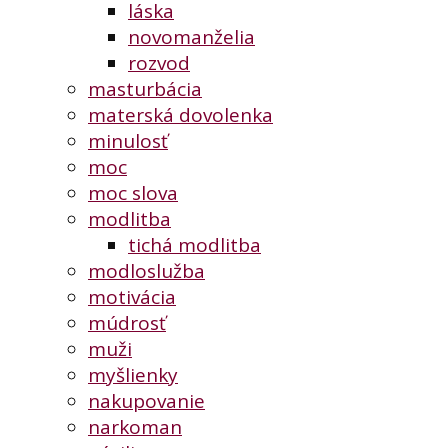
láska
novomanželia
rozvod
masturbácia
materská dovolenka
minulosť
moc
moc slova
modlitba
tichá modlitba
modloslužba
motivácia
múdrosť
muži
myšlienky
nakupovanie
narkoman