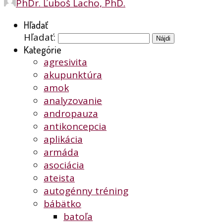
PhDr. Ľuboš Lacho, PhD.
Hľadať
Hľadať:
Kategórie
agresivita
akupunktúra
amok
analyzovanie
andropauza
antikoncepcia
aplikácia
armáda
asociácia
ateista
autogénny tréning
bábätko
batoľa