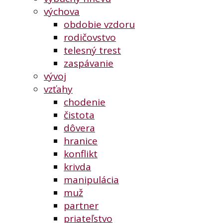
výchova
obdobie vzdoru
rodičovstvo
telesný trest
zaspávanie
vývoj
vzťahy
chodenie
čistota
dôvera
hranice
konflikt
krivda
manipulácia
muž
partner
priateľstvo