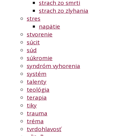
strach zo smrti
strach zo zlyhania
stres
napätie
stvorenie
súcit
súd
súkromie
syndróm vyhorenia
systém
talenty
teológia
terapia
tiky
trauma
tréma
tvrdohlavosť