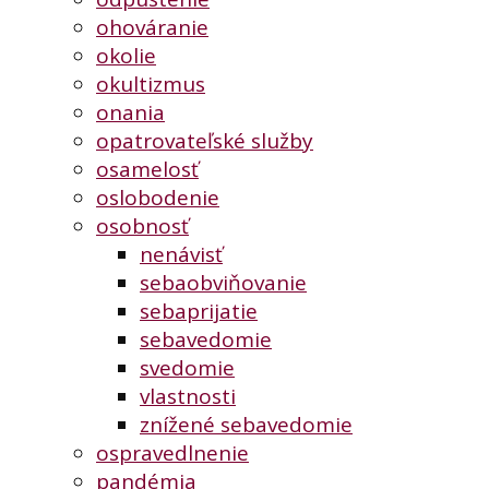
ohováranie
okolie
okultizmus
onania
opatrovateľské služby
osamelosť
oslobodenie
osobnosť
nenávisť
sebaobviňovanie
sebaprijatie
sebavedomie
svedomie
vlastnosti
znížené sebavedomie
ospravedlnenie
pandémia