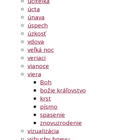
učiteľka
úcta
únava
úspech
úzkosť
vdova
veľká noc
veriaci
vianoce
viera
Boh
božie kráľovstvo
krst
písmo
spasenie
znovuzrodenie
vizualizácia
výbuchy hnevu