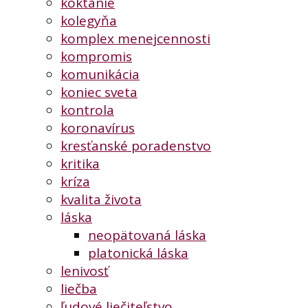
koktanie
kolegyňa
komplex menejcennosti
kompromis
komunikácia
koniec sveta
kontrola
koronavírus
kresťanské poradenstvo
kritika
kríza
kvalita života
láska
neopätovaná láska
platonická láska
lenivosť
liečba
ľudové liečiteľstvo