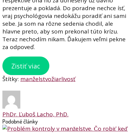
respektíve ona ho za doriešený už dávno
prezentuje a pokladá. Do poradne nechce ísť,
vraj psychológovia nedokážu poradiť ani sami
sebe. Ja som na rôzne sedenia chodil, ale
hlavne preto, aby som prekonal túto krízu.
Teraz nechodím nikam. Ďakujem veľmi pekne
za odpoveď.
Zistiť viac
Štítky:
manželstvo
žiarlivosť
PhDr. Ľuboš Lacho, PhD.
Podobné články