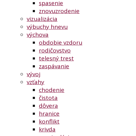
spasenie
znovuzrodenie
vizualizácia
výbuchy hnevu
výchova
obdobie vzdoru
rodičovstvo
telesný trest
zaspávanie
vývoj
vzťahy
chodenie
čistota
dôvera
hranice
konflikt
krivda