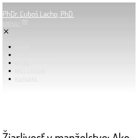
PhDr. Ľuboš Lacho, PhD.
MENU
Úvod
Online poradňa
Knihy
Môj príbeh
Kontakt
Žiarlivosť v manželstve: Ako