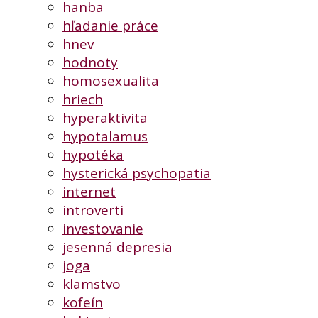
hanba
hľadanie práce
hnev
hodnoty
homosexualita
hriech
hyperaktivita
hypotalamus
hypotéka
hysterická psychopatia
internet
introverti
investovanie
jesenná depresia
joga
klamstvo
kofeín