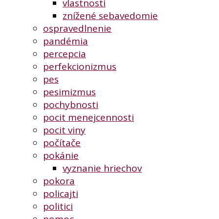
vlastnosti
znížené sebavedomie
ospravedlnenie
pandémia
percepcia
perfekcionizmus
pes
pesimizmus
pochybnosti
pocit menejcennosti
pocit viny
počítače
pokánie
vyznanie hriechov
pokora
policajti
politici
pomoc