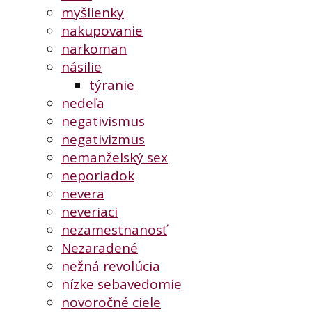
myšlienky
nakupovanie
narkoman
násilie
týranie
nedeľa
negativismus
negativizmus
nemanželský sex
neporiadok
nevera
neveriaci
nezamestnanosť
Nezaradené
nežná revolúcia
nízke sebavedomie
novoročné ciele