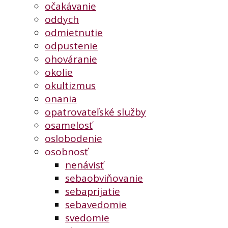
očakávanie
oddych
odmietnutie
odpustenie
ohováranie
okolie
okultizmus
onania
opatrovateľské služby
osamelosť
oslobodenie
osobnosť
nenávisť
sebaobviňovanie
sebaprijatie
sebavedomie
svedomie