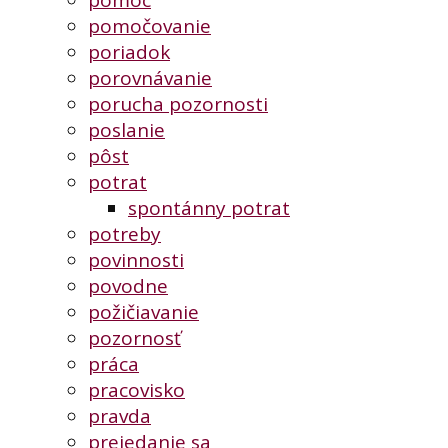
pomočovanie
poriadok
porovnávanie
porucha pozornosti
poslanie
pôst
potrat
spontánny potrat
potreby
povinnosti
povodne
požičiavanie
pozornosť
práca
pracovisko
pravda
prejedanie sa