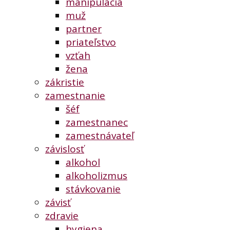
manipulácia
muž
partner
priateľstvo
vzťah
žena
zákristie
zamestnanie
šéf
zamestnanec
zamestnávateľ
závislosť
alkohol
alkoholizmus
stávkovanie
závisť
zdravie
hygiena