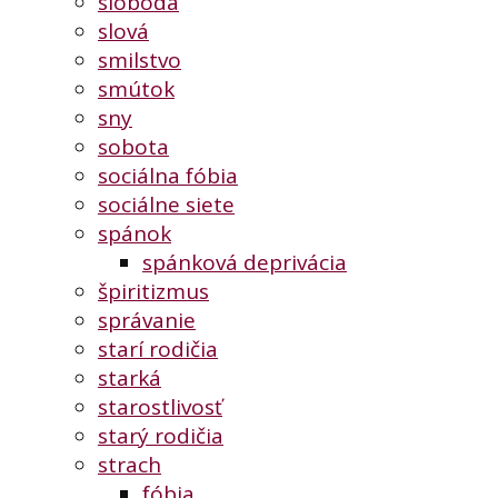
sloboda
slová
smilstvo
smútok
sny
sobota
sociálna fóbia
sociálne siete
spánok
spánková deprivácia
špiritizmus
správanie
starí rodičia
starká
starostlivosť
starý rodičia
strach
fóbia