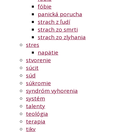
fóbie
panická porucha
strach z ľudí
strach zo smrti
strach zo zlyhania
stres
napätie
stvorenie
súcit
súd
súkromie
syndróm vyhorenia
systém
talenty
teológia
terapia
tiky