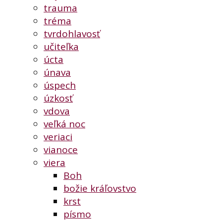
trauma
tréma
tvrdohlavosť
učiteľka
úcta
únava
úspech
úzkosť
vdova
veľká noc
veriaci
vianoce
viera
Boh
božie kráľovstvo
krst
písmo