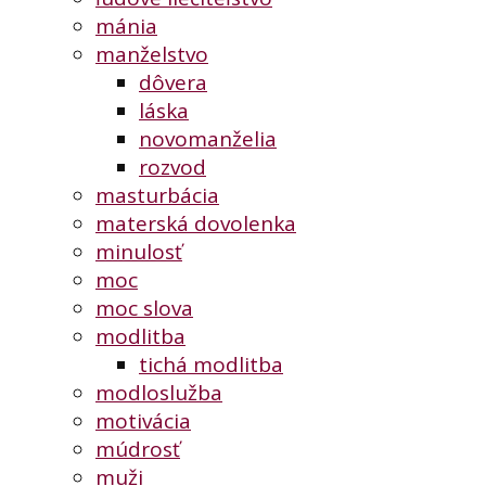
mánia
manželstvo
dôvera
láska
novomanželia
rozvod
masturbácia
materská dovolenka
minulosť
moc
moc slova
modlitba
tichá modlitba
modloslužba
motivácia
múdrosť
muži