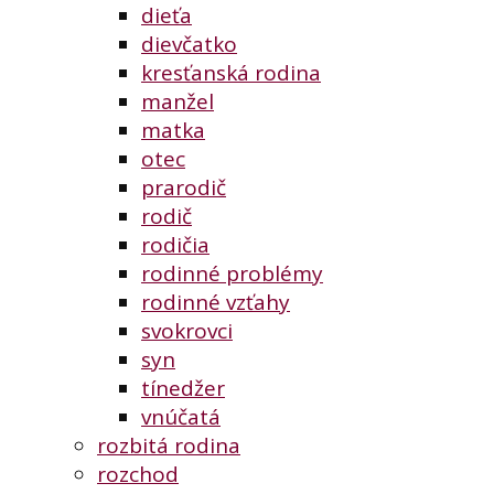
dieťa
dievčatko
kresťanská rodina
manžel
matka
otec
prarodič
rodič
rodičia
rodinné problémy
rodinné vzťahy
svokrovci
syn
tínedžer
vnúčatá
rozbitá rodina
rozchod