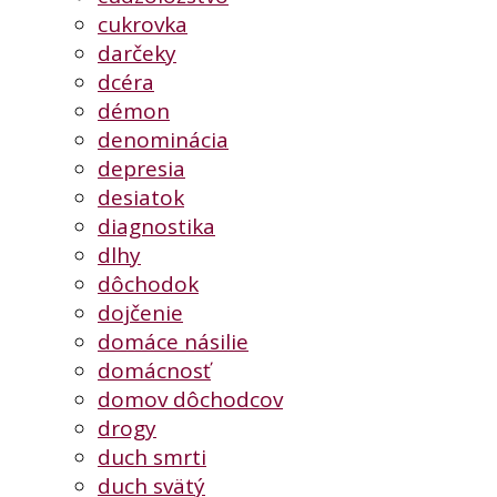
cukrovka
darčeky
dcéra
démon
denominácia
depresia
desiatok
diagnostika
dlhy
dôchodok
dojčenie
domáce násilie
domácnosť
domov dôchodcov
drogy
duch smrti
duch svätý