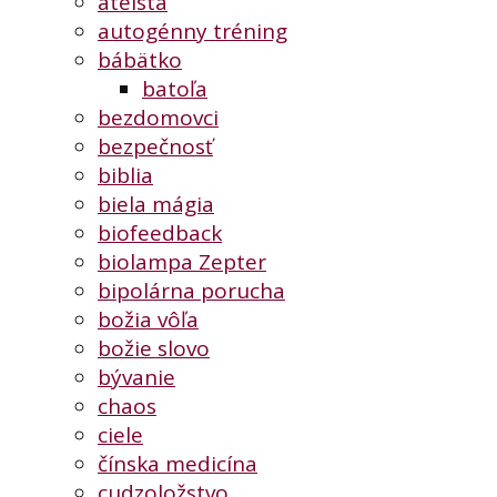
ateista
autogénny tréning
bábätko
batoľa
bezdomovci
bezpečnosť
biblia
biela mágia
biofeedback
biolampa Zepter
bipolárna porucha
božia vôľa
božie slovo
bývanie
chaos
ciele
čínska medicína
cudzoložstvo