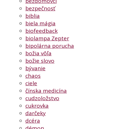
bezdomovci
bezpečnosť
biblia
biela mágia
biofeedback
biolampa Zepter
bipolárna porucha
božia vôľa
božie slovo
bývanie
chaos
ciele
čínska medicína
cudzoložstvo
cukrovka
darčeky
dcéra
démon