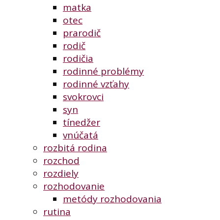
matka
otec
prarodič
rodič
rodičia
rodinné problémy
rodinné vzťahy
svokrovci
syn
tínedžer
vnúčatá
rozbitá rodina
rozchod
rozdiely
rozhodovanie
metódy rozhodovania
rutina