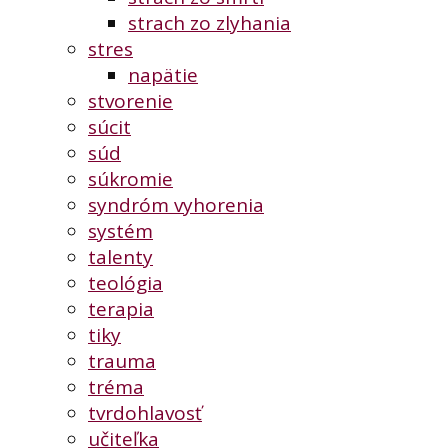
strach zo zlyhania
stres
napätie
stvorenie
súcit
súd
súkromie
syndróm vyhorenia
systém
talenty
teológia
terapia
tiky
trauma
tréma
tvrdohlavosť
učiteľka