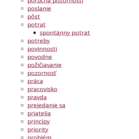
porucha pozornosti
poslanie
pôst
potrat
spontánny potrat
potreby
povinnosti
povodne
požičiavanie
pozornosť
práca
pracovisko
pravda
prejedanie sa
priatelia
princípy
priority
problém