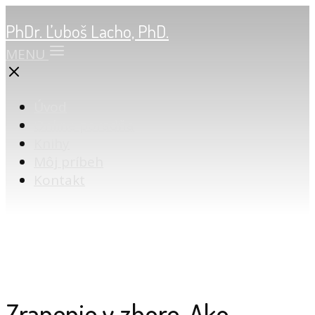
PhDr. Ľuboš Lacho, PhD.
MENU
Úvod
Online poradňa
Knihy
Môj príbeh
Kontakt
Zranenie v zbore. Ako