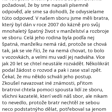
požadoval, že by sme napsali písemně
odpověď, ale sme sa dohodli, že odvysielame
túto odpoveď. V našem sboru jsme měli bratra,
který byl dán v roce 2007 do kázně pro svůj
mnohaletý špatný život v manželství a rozbroje
ve sboru. Celá jeho rodina byla podľa nej
špatná, manželku nemá rád, protože se chová
tak, jak se vie říci, že na nemá chovat, to bolo
v vozovkách, a velmi mu vadí jej nadváha. Více
jak 20 let se chtel neustále rozvádět. Několikrát
podal žádost o rozvod a pak i zase vzal zpět.
Čekal, že mu někdo schváli jeho postup.
Zkoušel navazovat iné známosti, přitom
bratrovi chtela pomoci spousta lidí ze sboru,
všichni kazatelé, kterí vedli náš sbor, ale nikam
to nevedlo, protože bratr nechtěl ze sebou
neco podstatnýho dělat, potřeboval sa jenom