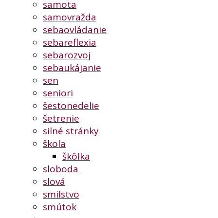
samota
samovražda
sebaovládanie
sebareflexia
sebarozvoj
sebaukájanie
sen
seniori
šestonedelie
šetrenie
silné stránky
škola
škôlka
sloboda
slová
smilstvo
smútok