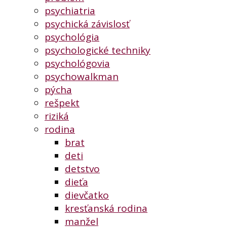
psychiatria
psychická závislosť
psychológia
psychologické techniky
psychológovia
psychowalkman
pýcha
rešpekt
riziká
rodina
brat
deti
detstvo
dieťa
dievčatko
kresťanská rodina
manžel