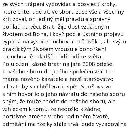
ze svých trápení vypovídat a posvietiť kroky,
které chtel udelat. Ve sboru zase vše a všechny
kritizoval, on jediný měl pravdu a správný
pohľad na věci. Bratr žije dost vzdáleným
životem od Boha, i když podle ústního projevu
vypadá na vysoce duchovního člověka, ale svým
praktickým životem vzbuzuje pohoršení
u duchovně mladších lidí i lidí ze světa.
Po uložení kázně bratr na jaře 2008 odešel
z našeho sboru do jiného společenství. Teď
máme nového kazatele a nové staršovstvo
a bratr by sa chtěl vrátit spět. Staršovstvo
s ním hovořilo o jeho návratu do našeho sboru
s tým, že může chodit do našeho sboru, ale
vzhledem k tomu, že nedošlo k žádnej
pozitívnej změne v jeho rodinném životě,
odmítání manželky stále trvá, bude vyžadována