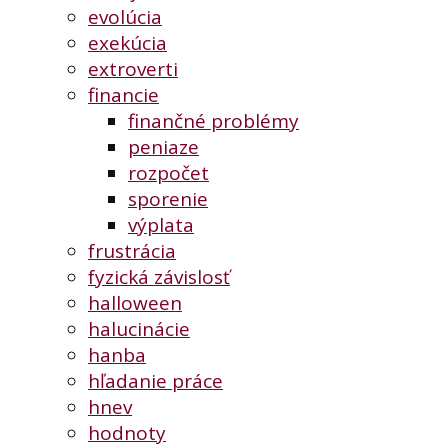
evolúcia
exekúcia
extroverti
financie
finančné problémy
peniaze
rozpočet
sporenie
výplata
frustrácia
fyzická závislosť
halloween
halucinácie
hanba
hľadanie práce
hnev
hodnoty