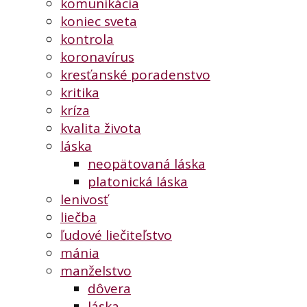
komunikácia
koniec sveta
kontrola
koronavírus
kresťanské poradenstvo
kritika
kríza
kvalita života
láska
neopätovaná láska
platonická láska
lenivosť
liečba
ľudové liečiteľstvo
mánia
manželstvo
dôvera
láska