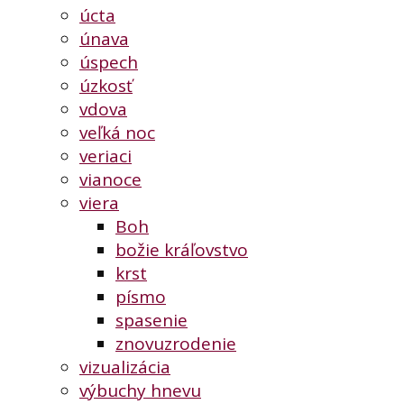
úcta
únava
úspech
úzkosť
vdova
veľká noc
veriaci
vianoce
viera
Boh
božie kráľovstvo
krst
písmo
spasenie
znovuzrodenie
vizualizácia
výbuchy hnevu