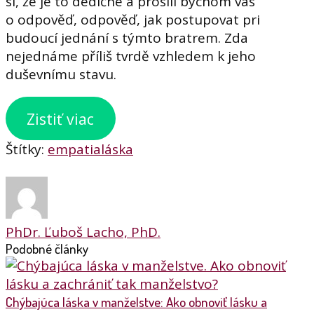
si, že je to dedičné a prosili bychom vás
o odpověď, odpověď, jak postupovat pri
budoucí jednání s týmto bratrem. Zda
nejednáme příliš tvrdě vzhledem k jeho
duševnímu stavu.
Zistiť viac
Štítky:
empatia
láska
PhDr. Ľuboš Lacho, PhD.
Podobné články
Chýbajúca láska v manželstve: Ako obnoviť lásku a