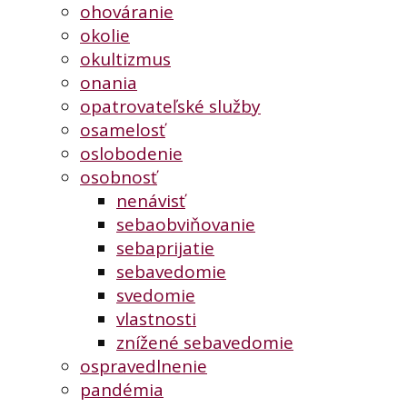
ohováranie
okolie
okultizmus
onania
opatrovateľské služby
osamelosť
oslobodenie
osobnosť
nenávisť
sebaobviňovanie
sebaprijatie
sebavedomie
svedomie
vlastnosti
znížené sebavedomie
ospravedlnenie
pandémia