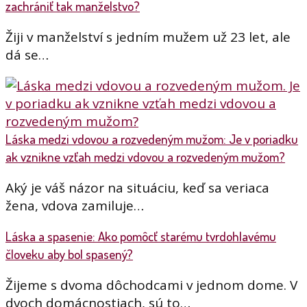
zachrániť tak manželstvo?
Žiji v manželství s jedním mužem už 23 let, ale
dá se…
Láska medzi vdovou a rozvedeným mužom: Je v poriadku
ak vznikne vzťah medzi vdovou a rozvedeným mužom?
Aký je váš názor na situáciu, keď sa veriaca
žena, vdova zamiluje…
Láska a spasenie: Ako pomôcť starému tvrdohlavému
človeku aby bol spasený?
Žijeme s dvoma dôchodcami v jednom dome. V
dvoch domácnostiach, sú to…