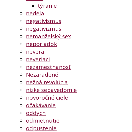
týranie
nedeľa
negativismus
negativizmus
nemanželský sex
neporiadok
nevera
neveriaci
nezamestnanosť
Nezaradené
nežná revolúcia
nízke sebavedomie
novoročné ciele
očakávanie
oddych
odmietnutie
odpustenie