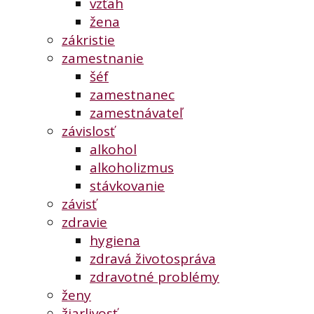
vzťah
žena
zákristie
zamestnanie
šéf
zamestnanec
zamestnávateľ
závislosť
alkohol
alkoholizmus
stávkovanie
závisť
zdravie
hygiena
zdravá životospráva
zdravotné problémy
ženy
žiarlivosť