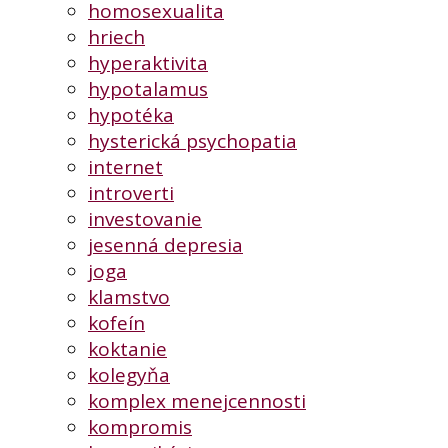
homosexualita
hriech
hyperaktivita
hypotalamus
hypotéka
hysterická psychopatia
internet
introverti
investovanie
jesenná depresia
joga
klamstvo
kofeín
koktanie
kolegyňa
komplex menejcennosti
kompromis