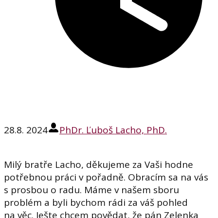
28.8. 2024
PhDr. Ľuboš Lacho, PhD.
Milý bratře Lacho, děkujeme za Vaši hodne
potřebnou práci v pořadně. Obracím sa na vás
s prosbou o radu. Máme v našem sboru
problém a byli bychom rádi za váš pohled
na věc. Ješte chcem povědat, že pán Zelenka