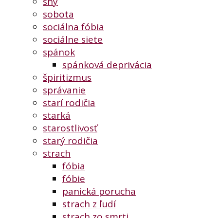
sny
sobota
sociálna fóbia
sociálne siete
spánok
spánková deprivácia
špiritizmus
správanie
starí rodičia
starká
starostlivosť
starý rodičia
strach
fóbia
fóbie
panická porucha
strach z ľudí
strach zo smrti