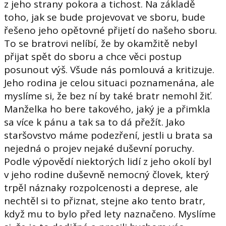
z jeho strany pokora a tichost. Na základě
toho, jak se bude projevovat ve sboru, bude
řešeno jeho opětovné přijetí do našeho sboru.
To se bratrovi nelíbí, že by okamžitě nebyl
přijat spět do sboru a chce věci postup
posunout výš. Všude nás pomlouvá a kritizuje.
Jeho rodina je celou situaci poznamenána, ale
myslíme si, že bez ní by také bratr nemohl žiť.
Manželka ho bere takového, jaký je a přimkla
sa více k pánu a tak sa to dá přežít. Jako
staršovstvo máme podezření, jestli u brata sa
nejedná o projev nejaké duševní poruchy.
Podle výpovědí niektorých lidí z jeho okolí byl
v jeho rodine duševně nemocný človek, který
trpěl náznaky rozpolcenosti a deprese, ale
nechtěl si to přiznat, stejne ako tento bratr,
když mu to bylo před lety naznačeno. Myslíme