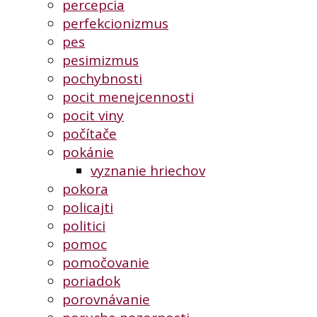
percepcia
perfekcionizmus
pes
pesimizmus
pochybnosti
pocit menejcennosti
pocit viny
počítače
pokánie
vyznanie hriechov
pokora
policajti
politici
pomoc
pomočovanie
poriadok
porovnávanie