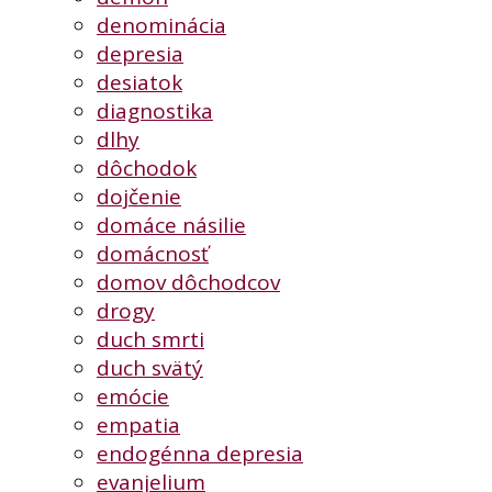
denominácia
depresia
desiatok
diagnostika
dlhy
dôchodok
dojčenie
domáce násilie
domácnosť
domov dôchodcov
drogy
duch smrti
duch svätý
emócie
empatia
endogénna depresia
evanjelium