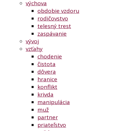
výchova
obdobie vzdoru
rodičovstvo
telesný trest
zaspávanie
vývoj
vzťahy
chodenie
čistota
dôvera
hranice
konflikt
krivda
manipulácia
muž
partner
priateľstvo