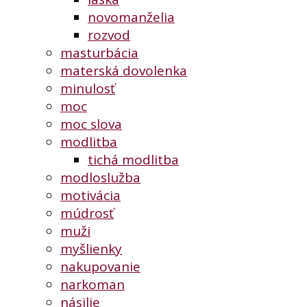
novomanželia
rozvod
masturbácia
materská dovolenka
minulosť
moc
moc slova
modlitba
tichá modlitba
modloslužba
motivácia
múdrosť
muži
myšlienky
nakupovanie
narkoman
násilie