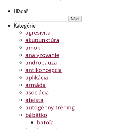
Hľadať
Hľadať:
Kategórie
agresivita
akupunktúra
amok
analyzovanie
andropauza
antikoncepcia
aplikácia
armáda
asociácia
ateista
autogénny tréning
bábätko
batoľa