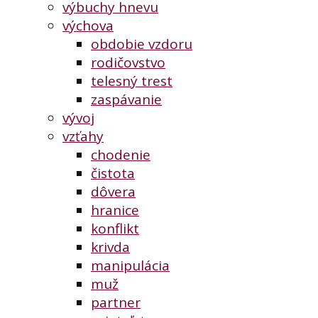
výbuchy hnevu
výchova
obdobie vzdoru
rodičovstvo
telesný trest
zaspávanie
vývoj
vzťahy
chodenie
čistota
dôvera
hranice
konflikt
krivda
manipulácia
muž
partner