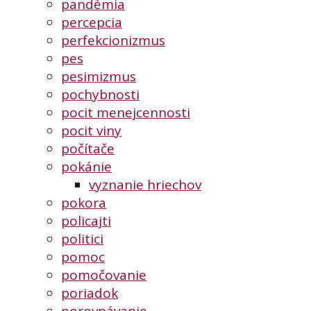
pandémia
percepcia
perfekcionizmus
pes
pesimizmus
pochybnosti
pocit menejcennosti
pocit viny
počítače
pokánie
vyznanie hriechov
pokora
policajti
politici
pomoc
pomočovanie
poriadok
porovnávanie