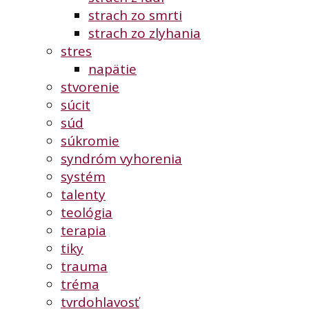
strach zo smrti
strach zo zlyhania
stres
napätie
stvorenie
súcit
súd
súkromie
syndróm vyhorenia
systém
talenty
teológia
terapia
tiky
trauma
tréma
tvrdohlavosť