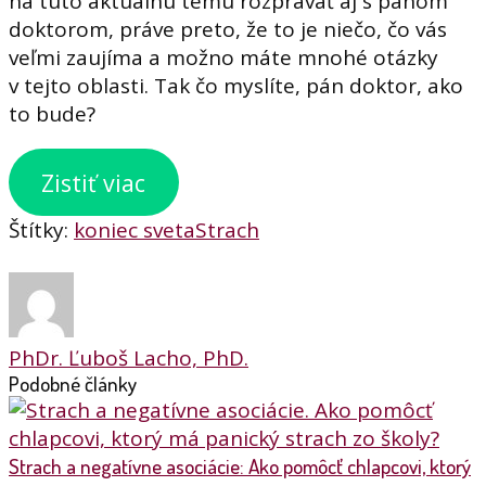
na túto aktuálnu tému rozprávať aj s pánom
doktorom, práve preto, že to je niečo, čo vás
veľmi zaujíma a možno máte mnohé otázky
v tejto oblasti. Tak čo myslíte, pán doktor, ako
to bude?
Zistiť viac
Štítky:
koniec sveta
Strach
PhDr. Ľuboš Lacho, PhD.
Podobné články
Strach a negatívne asociácie: Ako pomôcť chlapcovi, ktorý