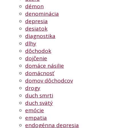
démon
denominácia
depresia
desiatok
diagnostika
dlhy
dôchodok
dojčenie
domáce násilie
domácnosť
domov dôchodcov
drogy
duch smrti
duch svätý
emócie
empatia
endogénna depresia