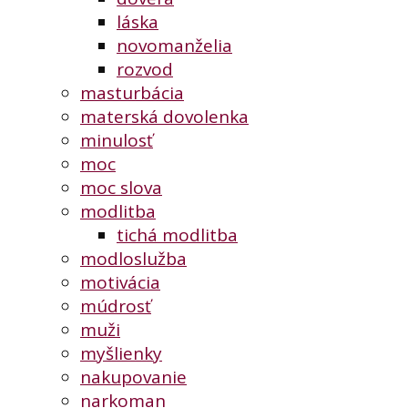
láska
novomanželia
rozvod
masturbácia
materská dovolenka
minulosť
moc
moc slova
modlitba
tichá modlitba
modloslužba
motivácia
múdrosť
muži
myšlienky
nakupovanie
narkoman