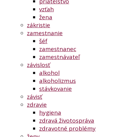
priateľstvo
vzťah
žena
zákristie
zamestnanie
šéf
zamestnanec
zamestnávateľ
závislosť
alkohol
alkoholizmus
stávkovanie
závisť
zdravie
hygiena
zdravá životospráva
zdravotné problémy
ženy