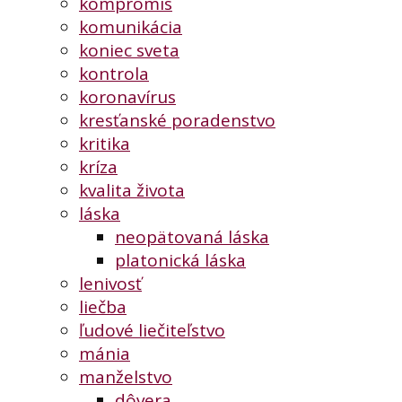
kompromis
komunikácia
koniec sveta
kontrola
koronavírus
kresťanské poradenstvo
kritika
kríza
kvalita života
láska
neopätovaná láska
platonická láska
lenivosť
liečba
ľudové liečiteľstvo
mánia
manželstvo
dôvera