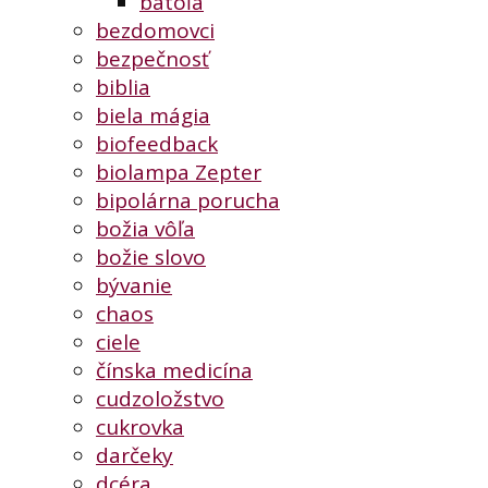
batoľa
bezdomovci
bezpečnosť
biblia
biela mágia
biofeedback
biolampa Zepter
bipolárna porucha
božia vôľa
božie slovo
bývanie
chaos
ciele
čínska medicína
cudzoložstvo
cukrovka
darčeky
dcéra