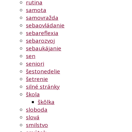
rutina
samota
samovražda
sebaovládanie
sebareflexia
sebarozvoj
sebaukájanie
sen
seniori
šestonedelie
šetrenie
silné stránky
škola
škôlka
sloboda
slová
smilstvo