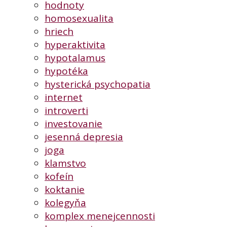
hodnoty
homosexualita
hriech
hyperaktivita
hypotalamus
hypotéka
hysterická psychopatia
internet
introverti
investovanie
jesenná depresia
joga
klamstvo
kofeín
koktanie
kolegyňa
komplex menejcennosti