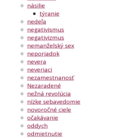
násilie
týranie
nedeľa
negativismus
negativizmus
nemanželský sex
neporiadok
nevera
neveriaci
nezamestnanosť
Nezaradené
nežná revolúcia
nízke sebavedomie
novoročné ciele
očakávanie
oddych
odmietnutie