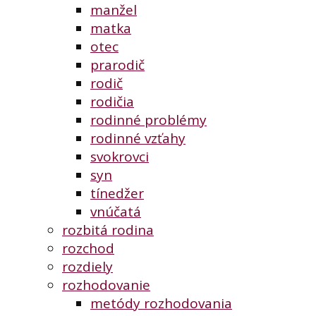
manžel
matka
otec
prarodič
rodič
rodičia
rodinné problémy
rodinné vzťahy
svokrovci
syn
tínedžer
vnúčatá
rozbitá rodina
rozchod
rozdiely
rozhodovanie
metódy rozhodovania