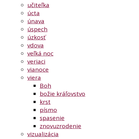
učiteľka
úcta
únava
úspech
úzkosť
vdova
veľká noc
veriaci
vianoce
viera
Boh
božie kráľovstvo
krst
písmo
spasenie
znovuzrodenie
vizualizácia