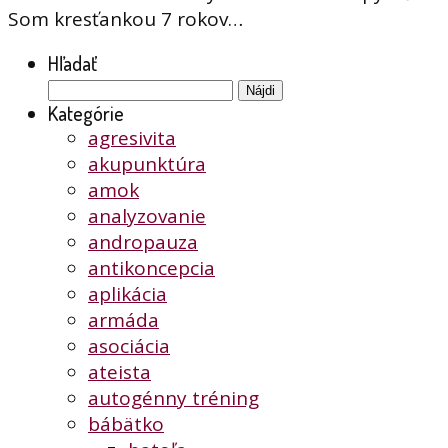
Som kresťankou 7 rokov…
Hľadať
Hľadať:
Kategórie
agresivita
akupunktúra
amok
analyzovanie
andropauza
antikoncepcia
aplikácia
armáda
asociácia
ateista
autogénny tréning
bábätko