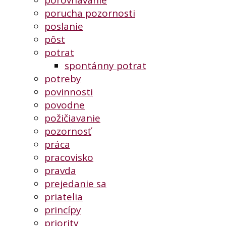
porucha pozornosti
poslanie
pôst
potrat
spontánny potrat
potreby
povinnosti
povodne
požičiavanie
pozornosť
práca
pracovisko
pravda
prejedanie sa
priatelia
princípy
priority