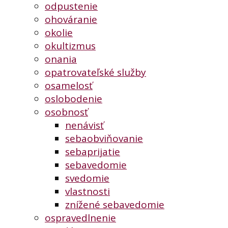
odpustenie
ohováranie
okolie
okultizmus
onania
opatrovateľské služby
osamelosť
oslobodenie
osobnosť
nenávisť
sebaobviňovanie
sebaprijatie
sebavedomie
svedomie
vlastnosti
znížené sebavedomie
ospravedlnenie