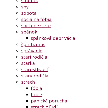
smútok
sny
sobota
sociálna fóbia
sociálne siete
spánok
spánková deprivácia
špiritizmus
správanie
starí rodičia
starká
starostlivosť
starý rodičia
strach
fóbia
fóbie
panická porucha
strach z ľudí