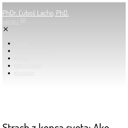
PhDr. Ľuboš Lacho, PhD.
MENU
Úvod
Online poradňa
Knihy
Môj príbeh
Kontakt
Strach z konca sveta: Ako