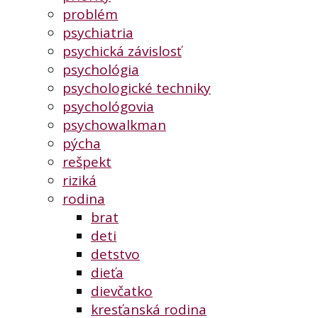
problém
psychiatria
psychická závislosť
psychológia
psychologické techniky
psychológovia
psychowalkman
pýcha
rešpekt
riziká
rodina
brat
deti
detstvo
dieťa
dievčatko
kresťanská rodina