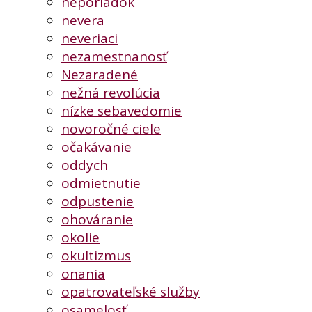
neporiadok
nevera
neveriaci
nezamestnanosť
Nezaradené
nežná revolúcia
nízke sebavedomie
novoročné ciele
očakávanie
oddych
odmietnutie
odpustenie
ohováranie
okolie
okultizmus
onania
opatrovateľské služby
osamelosť