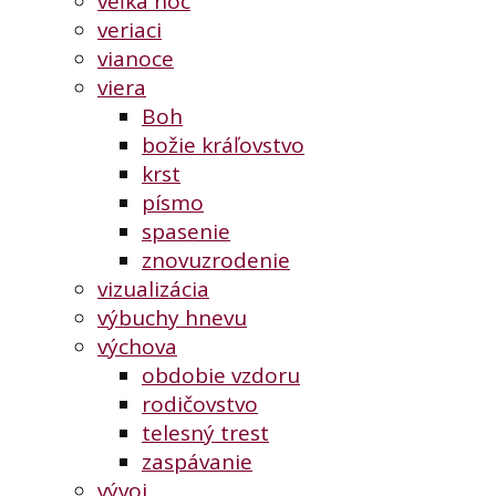
veľká noc
veriaci
vianoce
viera
Boh
božie kráľovstvo
krst
písmo
spasenie
znovuzrodenie
vizualizácia
výbuchy hnevu
výchova
obdobie vzdoru
rodičovstvo
telesný trest
zaspávanie
vývoj