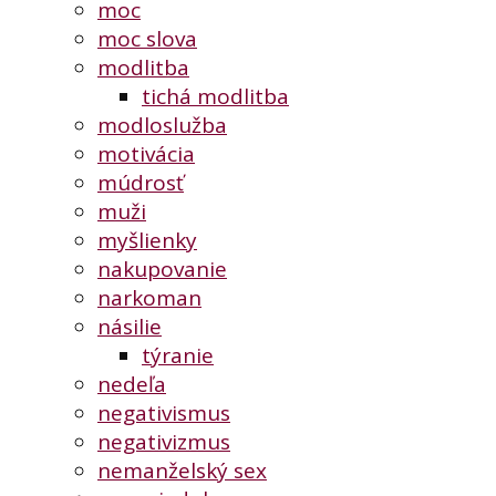
moc
moc slova
modlitba
tichá modlitba
modloslužba
motivácia
múdrosť
muži
myšlienky
nakupovanie
narkoman
násilie
týranie
nedeľa
negativismus
negativizmus
nemanželský sex