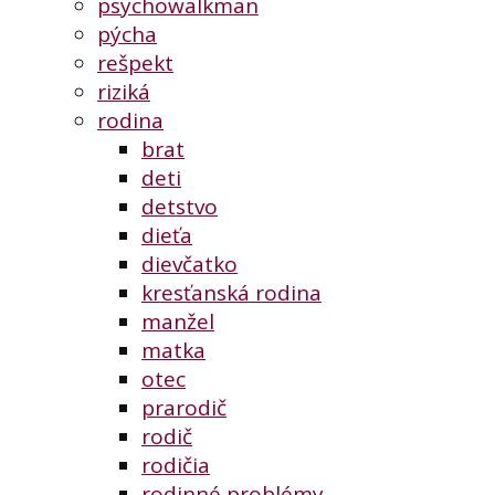
psychowalkman
pýcha
rešpekt
riziká
rodina
brat
deti
detstvo
dieťa
dievčatko
kresťanská rodina
manžel
matka
otec
prarodič
rodič
rodičia
rodinné problémy