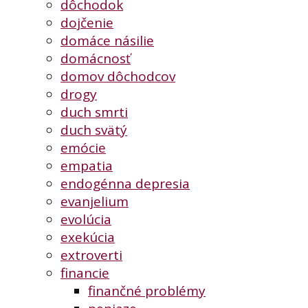
dôchodok
dojčenie
domáce násilie
domácnosť
domov dôchodcov
drogy
duch smrti
duch svätý
emócie
empatia
endogénna depresia
evanjelium
evolúcia
exekúcia
extroverti
financie
finančné problémy