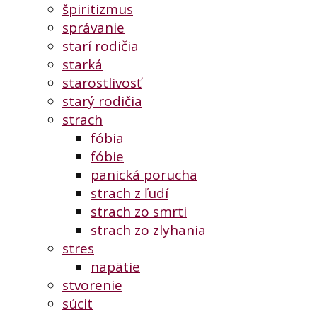
špiritizmus
správanie
starí rodičia
starká
starostlivosť
starý rodičia
strach
fóbia
fóbie
panická porucha
strach z ľudí
strach zo smrti
strach zo zlyhania
stres
napätie
stvorenie
súcit