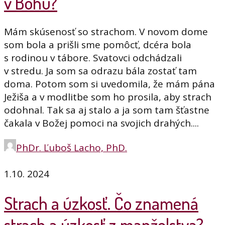
v Bohu?
Mám skúsenosť so strachom. V novom dome
som bola a prišli sme pomôcť, dcéra bola
s rodinou v tábore. Svatovci odchádzali
v stredu. Ja som sa odrazu bála zostať tam
doma. Potom som si uvedomila, že mám pána
Ježiša a v modlitbe som ho prosila, aby strach
odohnal. Tak sa aj stalo a ja som tam šťastne
čakala v Božej pomoci na svojich drahých....
PhDr. Ľuboš Lacho, PhD.
1.10. 2024
Strach a úzkosť. Čo znamená
strach a úzkosť z manželstva?