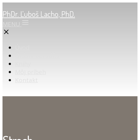
PhDr. Ľuboš Lacho, PhD.
MENU
Úvod
Online poradňa
Knihy
Môj príbeh
Kontakt