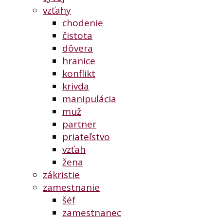
vzťahy
chodenie
čistota
dôvera
hranice
konflikt
krivda
manipulácia
muž
partner
priateľstvo
vzťah
žena
zákristie
zamestnanie
šéf
zamestnanec