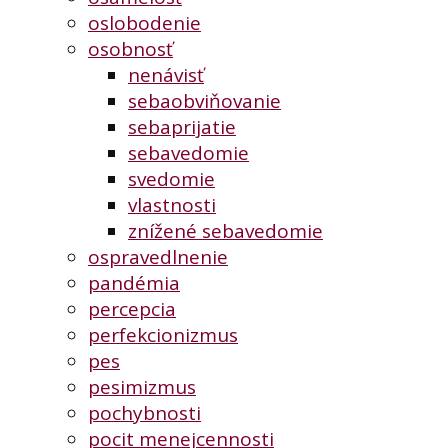
oslobodenie
osobnosť
nenávisť
sebaobviňovanie
sebaprijatie
sebavedomie
svedomie
vlastnosti
znížené sebavedomie
ospravedlnenie
pandémia
percepcia
perfekcionizmus
pes
pesimizmus
pochybnosti
pocit menejcennosti