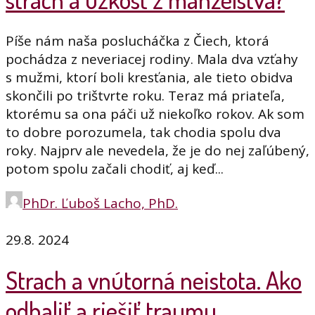
Píše nám naša poslucháčka z Čiech, ktorá
pochádza z neveriacej rodiny. Mala dva vzťahy
s mužmi, ktorí boli kresťania, ale tieto obidva
skončili po trištvrte roku. Teraz má priateľa,
ktorému sa ona páči už niekoľko rokov. Ak som
to dobre porozumela, tak chodia spolu dva
roky. Najprv ale nevedela, že je do nej zaľúbený,
potom spolu začali chodiť, aj keď...
PhDr. Ľuboš Lacho, PhD.
29.8. 2024
Strach a vnútorná neistota. Ako
odhaliť a riešiť traumu.