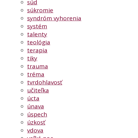
súd
súkromie
syndróm vyhorenia
systém
talenty
teológia
terapia
tiky
trauma
tréma
tvrdohlavosť
učiteľka
úcta
únava
úspech
úzkosť
vdova