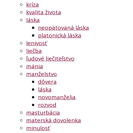
kríza
kvalita života
láska
neopätovaná láska
platonická láska
lenivosť
liečba
ľudové liečiteľstvo
mánia
manželstvo
dôvera
láska
novomanželia
rozvod
masturbácia
materská dovolenka
minulosť