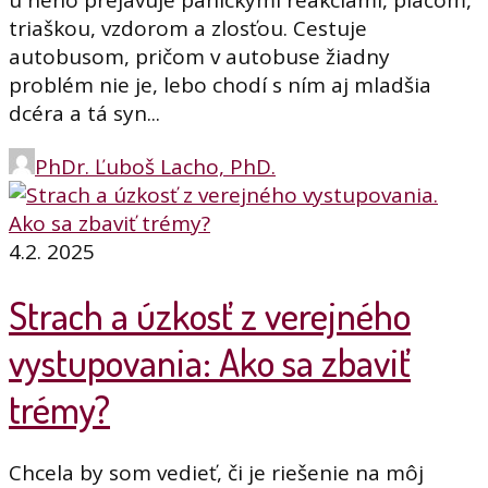
u neho prejavuje panickými reakciami, plačom,
triaškou, vzdorom a zlosťou. Cestuje
autobusom, pričom v autobuse žiadny
problém nie je, lebo chodí s ním aj mladšia
dcéra a tá syn...
PhDr. Ľuboš Lacho, PhD.
4.2. 2025
Strach a úzkosť z verejného
vystupovania: Ako sa zbaviť
trémy?
Chcela by som vedieť, či je riešenie na môj