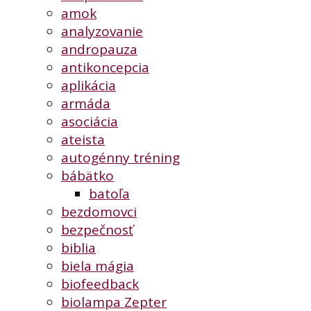
amok
analyzovanie
andropauza
antikoncepcia
aplikácia
armáda
asociácia
ateista
autogénny tréning
bábätko
batoľa
bezdomovci
bezpečnosť
biblia
biela mágia
biofeedback
biolampa Zepter