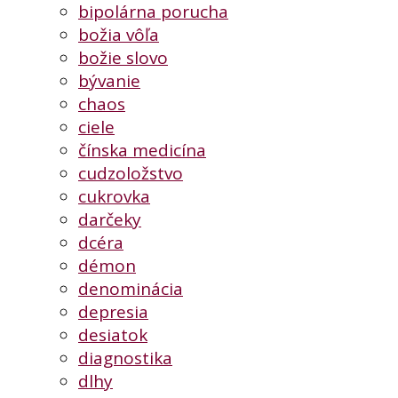
bipolárna porucha
božia vôľa
božie slovo
bývanie
chaos
ciele
čínska medicína
cudzoložstvo
cukrovka
darčeky
dcéra
démon
denominácia
depresia
desiatok
diagnostika
dlhy