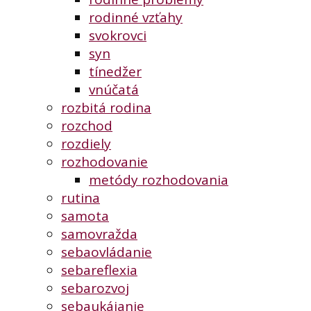
rodinné vzťahy
svokrovci
syn
tínedžer
vnúčatá
rozbitá rodina
rozchod
rozdiely
rozhodovanie
metódy rozhodovania
rutina
samota
samovražda
sebaovládanie
sebareflexia
sebarozvoj
sebaukájanie