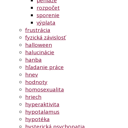
peniaze
rozpočet
sporenie
výplata
frustrácia
fyzická závislosť
halloween
halucinácie
hanba
hľadanie práce
hnev
hodnoty
homosexualita
hriech
hyperaktivita
hypotalamus
hypotéka
hysterická psychopatia