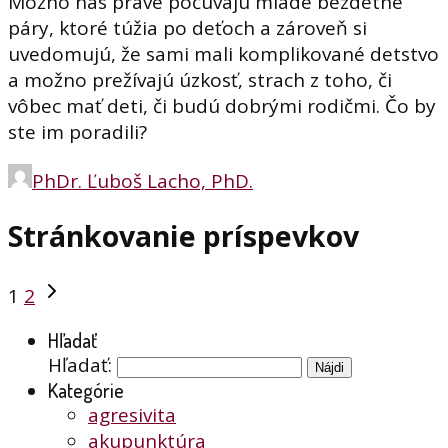
Možno nás práve počúvajú mladé bezdetné
páry, ktoré túžia po deťoch a zároveň si
uvedomujú, že sami mali komplikované detstvo
a možno prežívajú úzkosť, strach z toho, či
vôbec mať deti, či budú dobrými rodičmi. Čo by
ste im poradili?
PhDr. Ľuboš Lacho, PhD.
Stránkovanie príspevkov
1
2
Hľadať
Hľadať:
Kategórie
agresivita
akupunktúra